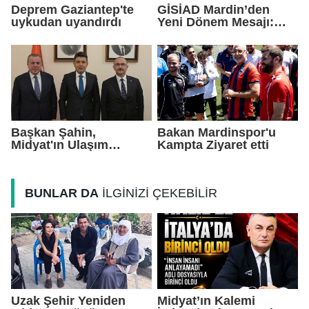
Deprem Gaziantep'te
GİSİAD Mardin’den
uykudan uyandırdı
Yeni Dönem Mesajı:
Daha Çok Sahada,
Daha Çok Üretim
Başkan Şahin,
Bakan Mardinspor'u
Midyat'ın Ulaşım
Kampta Ziyaret etti
Yatırımlarını Ankara'ya
Taşıdı
BUNLAR DA
İLGİNİZİ ÇEKEBİLİR
Uzak Şehir Yeniden
Midyat’ın Kalemi