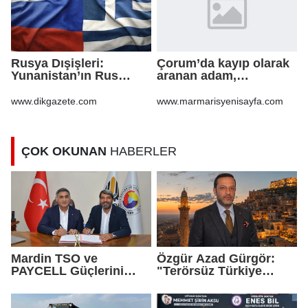
Rusya Dışişleri:
Çorum’da kayıp olarak
Yunanistan’ın Rus
aranan adam,
gazından vazgeçmesi
şarampole yuvarlanan
ekonomiye pahalıya
otomobilinin altında ölü
www.dikgazete.com
www.marmarisyenisayfa.com
mal olacak
bulundu
ÇOK OKUNAN
HABERLER
Mardin TSO ve
Özgür Azad Gürgör:
PAYCELL Güçlerini
"Terörsüz Türkiye
Birleştirdi
Protokolü Mardin
Turizmi İçin Yeni Bir
Dönemin Başlangıcıdır"