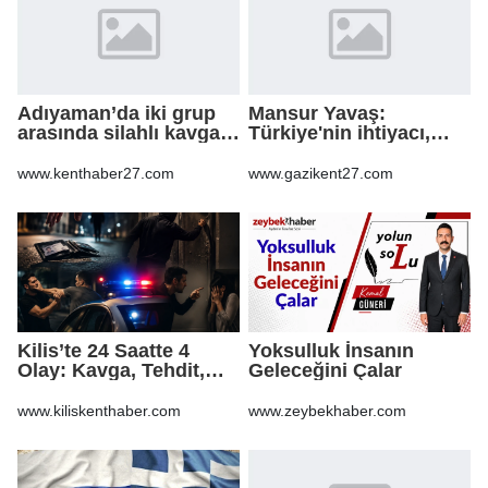
Adıyaman’da iki grup
Mansur Yavaş:
arasında silahlı kavga:
Türkiye'nin ihtiyacı,
3 yaralı
kapalı kapılar ardındaki
mutabakatlar değil
www.kenthaber27.com
www.gazikent27.com
Kilis’te 24 Saatte 4
Yoksulluk İnsanın
Olay: Kavga, Tehdit,
Geleceğini Çalar
Hakaret ve Mala Zarar
Verme
www.kiliskenthaber.com
www.zeybekhaber.com