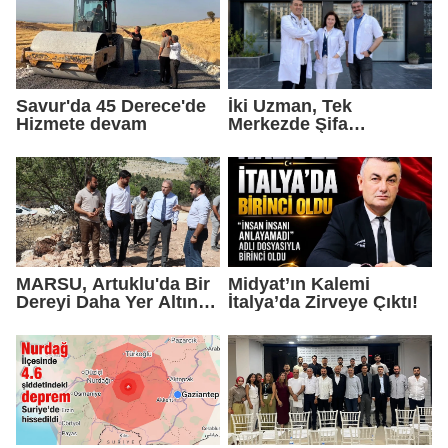
Savur'da 45 Derece'de
İki Uzman, Tek
Hizmete devam
Merkezde Şifa
Dağıtacak
MARSU, Artuklu'da Bir
Midyat’ın Kalemi
Dereyi Daha Yer Altına
İtalya’da Zirveye Çıktı!
Alıyor