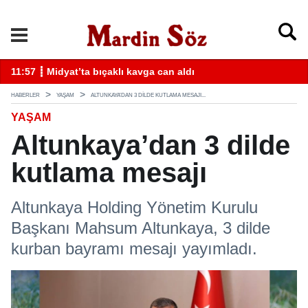
k
11:57 ┋ Midyat’ta bıçaklı kavga can aldı
11
HABERLER
YAŞAM
ALTUNKAYA’DAN 3 DILDE KUTLAMA MESAJI...
YAŞAM
Altunkaya’dan 3 dilde
kutlama mesajı
Altunkaya Holding Yönetim Kurulu
Başkanı Mahsum Altunkaya, 3 dilde
kurban bayramı mesajı yayımladı.