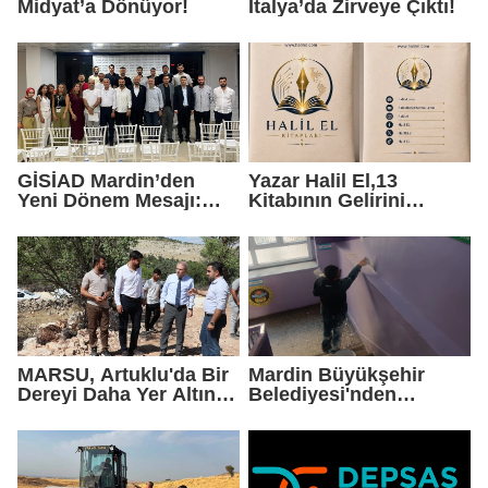
Midyat’a Dönüyor!
İtalya’da Zirveye Çıktı!
GİSİAD Mardin’den
Yazar Halil El,13
Yeni Dönem Mesajı:
Kitabının Gelirini
Daha Çok Sahada,
Öğrencilere Ayırdı
Daha Çok Üretim
MARSU, Artuklu'da Bir
Mardin Büyükşehir
Dereyi Daha Yer Altına
Belediyesi'nden
Alıyor
Okullarda Yaz Mesaisi