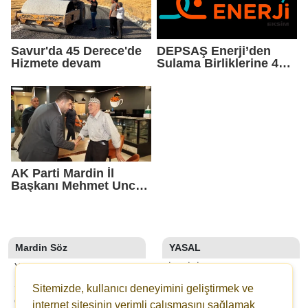
Savur'da 45 Derece'de
DEPSAŞ Enerji’den
Hizmete devam
Sulama Birliklerine 48
Saatlik Can Suyu
AK Parti Mardin İl
Başkanı Mehmet Uncu:
"Doğayı Korumak,
Geleceğimizi
Korumaktır"
Mardin Söz
YASAL
YAZARLAR
İLETIŞIM
SON DAKİKA
KÜNYE
Sitemizde, kullanıcı deneyimini geliştirmek ve
GALERİLER
YAYIN İLKELERI
internet sitesinin verimli çalışmasını sağlamak