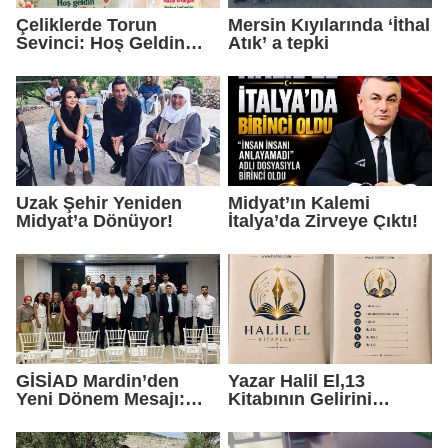
Çeliklerde Torun
Mersin Kıyılarında ‘İthal
Sevinci: Hoş Geldin
Atık’ a tepki
Helen Bebek
Uzak Şehir Yeniden
Midyat’ın Kalemi
Midyat’a Dönüyor!
İtalya’da Zirveye Çıktı!
GİSİAD Mardin’den
Yazar Halil El,13
Yeni Dönem Mesajı:
Kitabının Gelirini
Daha Çok Sahada,
Öğrencilere Ayırdı
Daha Çok Üretim