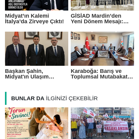
Midyat’ın Kalemi
GİSİAD Mardin’den
İtalya’da Zirveye Çıktı!
Yeni Dönem Mesajı:
Daha Çok Sahada,
Daha Çok Üretim
Başkan Şahin,
Karaboğa: Barış ve
Midyat'ın Ulaşım
Toplumsal Mutabakat
Yatırımlarını Ankara'ya
Ekonomiyi
Taşıdı
Güçlendirecek
BUNLAR DA
İLGİNİZİ ÇEKEBİLİR