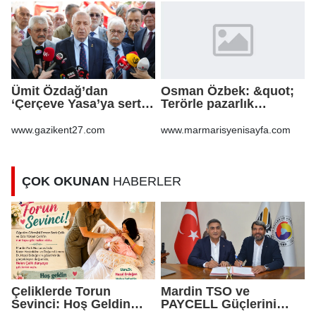
Ümit Özdağ’dan
Osman Özbek: &quot;
‘Çerçeve Yasa’ya sert
Terörle pazarlık
tepki: Bu yeni bir Sevr
yapılmaz &quot;
tasarımıdır!
www.gazikent27.com
www.marmarisyenisayfa.com
ÇOK OKUNAN
HABERLER
Çeliklerde Torun
Mardin TSO ve
Sevinci: Hoş Geldin
PAYCELL Güçlerini