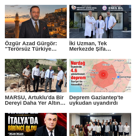
Helen Bebek
Birleştirdi
Özgür Azad Gürgör:
İki Uzman, Tek
"Terörsüz Türkiye
Merkezde Şifa
Protokolü Mardin
Dağıtacak
Turizmi İçin Yeni Bir
Dönemin Başlangıcıdır"
MARSU, Artuklu'da Bir
Deprem Gaziantep'te
Dereyi Daha Yer Altına
uykudan uyandırdı
Alıyor