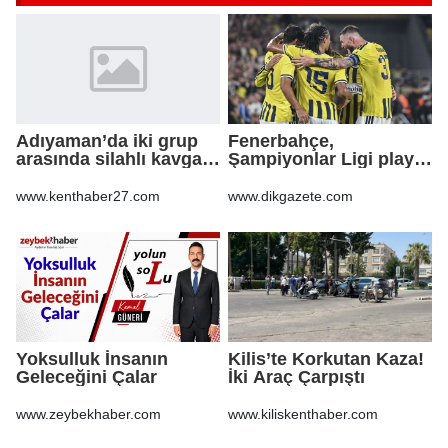
Adıyaman’da iki grup
Fenerbahçe,
arasında silahlı kavga:
Şampiyonlar Ligi play-
3 yaralı
off turu için sahaya
çıkıyor
www.kenthaber27.com
www.dikgazete.com
Yoksulluk İnsanın
Kilis’te Korkutan Kaza!
Geleceğini Çalar
İki Araç Çarpıştı
www.zeybekhaber.com
www.kiliskenthaber.com