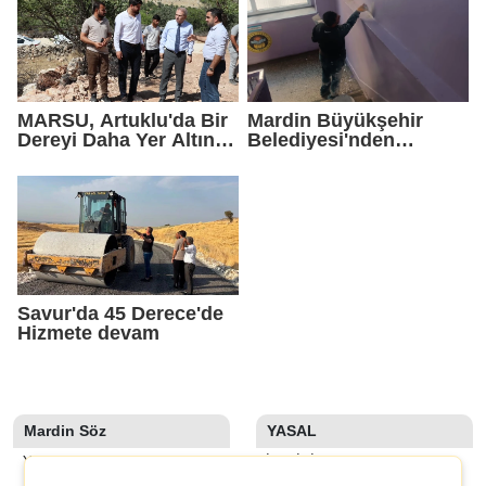
MARSU, Artuklu'da Bir
Mardin Büyükşehir
Dereyi Daha Yer Altına
Belediyesi'nden
Alıyor
Okullarda Yaz Mesaisi
Savur'da 45 Derece'de
Hizmete devam
Mardin Söz
YASAL
YAZARLAR
İLETIŞIM