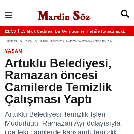
k
11:57 ┋ Midyat’ta bıçaklı kavga can aldı
11
HABERLER
YAŞAM
ARTUKLU BELEDIYESI, RAMAZAN ÖNCESI CAMILERDE TEMIZLIK ...
YAŞAM
Artuklu Belediyesi,
Ramazan öncesi
Camilerde Temizlik
Çalışması Yaptı
Artuklu Belediyesi Temizlik İşleri
Müdürlüğü, Ramazan Ayı dolayısıyla
ilçedeki camilerde kapsamlı temizlik