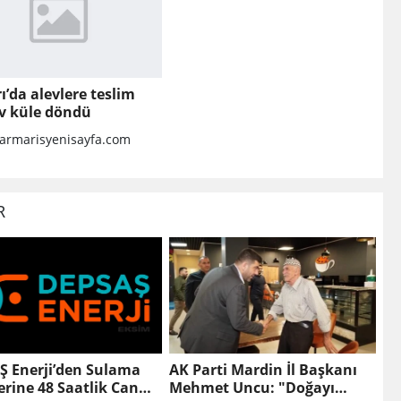
ı’da alevlere teslim
ev küle döndü
rmarisyenisayfa.com
R
Ş Enerji’den Sulama
AK Parti Mardin İl Başkanı
lerine 48 Saatlik Can
Mehmet Uncu: "Doğayı