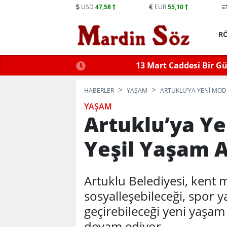
USD
47,58
EUR
55,10
R
ne Trafiğe Kapatılacak
Mid
HABERLER
YAŞAM
ARTUKLU’YA YENI MOD
YAŞAM
Artuklu’ya Y
Yeşil Yaşam A
Artuklu Belediyesi, kent
sosyalleşebileceği, spor y
geçirebileceği yeni yaşam
devam ediyor