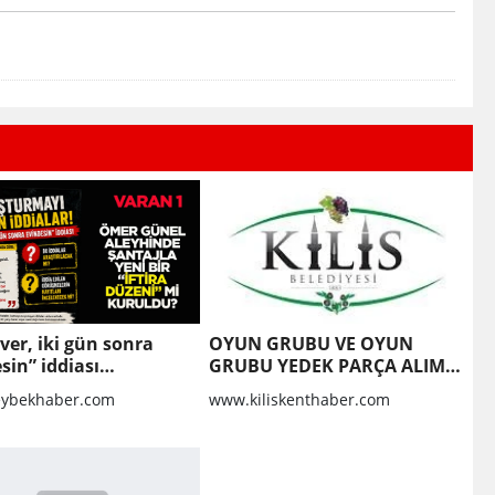
 ver, iki gün sonra
OYUN GRUBU VE OYUN
sin” iddiası
GRUBU YEDEK PARÇA ALIM
turma dosyasını
İŞİ
ybekhaber.com
www.kiliskenthaber.com
ilir