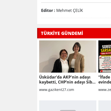
Editor :
Mehmet ÇELİK
TÜRKİYE GÜNDEMİ
Üsküdar'da AKP'nin adayı
“İfade
kaybetti, CHP’nin adayı Sibel
evinde
Tan Çetinkaya Başkan Vekili
soruş
www.gazikent27.com
www.ze
seçildi
sarsab