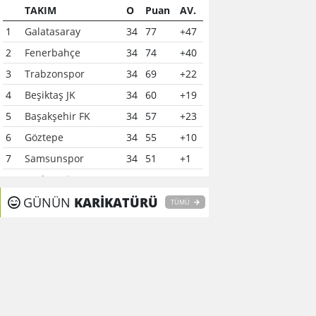
TAKIM
O
Puan
AV.
1
Galatasaray
34
77
+47
2
Fenerbahçe
34
74
+40
3
Trabzonspor
34
69
+22
4
Beşiktaş JK
34
60
+19
5
Başakşehir FK
34
57
+23
6
Göztepe
34
55
+10
7
Samsunspor
34
51
+1
8
Çaykur Rizespor
34
41
-6
9
GÜNÜN
Konyaspor
KARİKATÜRÜ
34
40
-7
TÜMÜ
10
Kocaelispor
34
37
-12
11
Alanyaspor
34
37
0
12
Gaziantep FK
34
37
-15
13
Kasımpaşa
34
35
-16
14
Gençlerbirliği
34
34
-11