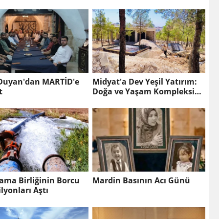
Korumak, Geleceğimizi
Korumaktır"
 Duyan'dan MARTİD'e
Midyat'a Dev Yeşil Yatırım:
t
Doğa ve Yaşam Kompleksi
Yükseliyor
lama Birliğinin Borcu
Mardin Basının Acı Günü
lyonları Aştı