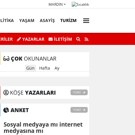
MARDIN
LİTİKA
YAŞAM
ASAYİŞ
TURİZM
faz Personeli Günü’ne Özel Satranç
Savur’da “Sky Adve
RİLER
YAZARLAR
İLETIŞIM
Turnuvası
ÇOK
OKUNANLAR
Gün
Hafta
Ay
KÖŞE
YAZARLARI
TÜMÜ
ANKET
TÜMÜ
Sosyal medyaya mı internet
medyasına mı