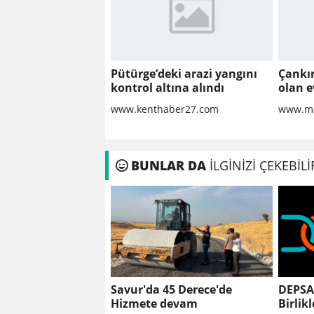
Pütürge’deki arazi yangını
Çankır
kontrol altına alındı
olan 
www.kenthaber27.com
www.ma
BUNLAR DA
İLGİNİZİ ÇEKEBİLİ
Savur'da 45 Derece'de
DEPSA
Hizmete devam
Birlik