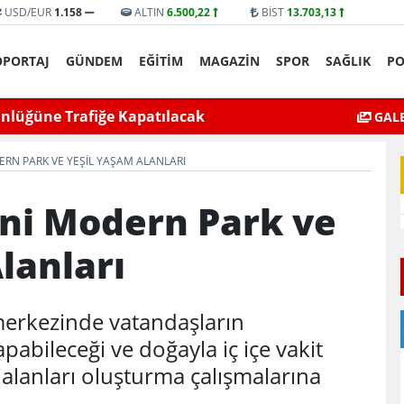
USD/EUR
1.158
ALTIN
6.500,22
BİST
13.703,13
ÖPORTAJ
GÜNDEM
EĞİTİM
MAGAZİN
SPOR
SAĞLIK
PO
yat’ta bıçaklı kavga can aldı
Mardin’de Ceza İn
GALE
ERN PARK VE YEŞIL YAŞAM ALANLARI
eni Modern Park ve
lanları
 merkezinde vatandaşların
apabileceği ve doğayla iç içe vakit
 alanları oluşturma çalışmalarına