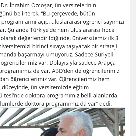
 Dr. İbrahim Özcoşar, üniversitelerinin
üğünü belirterek, “Bu çerçevede, bütün
 programlarını açıp, uluslararası öğrenci sayımızı
 var. Şu anda Türkiye’de hem uluslararası hoca
arak değerlendirildiğinde, üniversitemiz ilk 3
versitemizi birinci sıraya taşıyacak bir strateji
zamanda başarmayı umuyoruz. Sadece Suriyeli
n öğrencilerimiz var. Dolayısıyla sadece Arapça
 programımız da var. ABD’den de öğrencilerimiz
ndan öğrencilerimiz var. Öğrencilerimiz hem
 düzeyinde, üniversitemizde eğitim
kültesi’nde doktora programımız belli alanlarda
bölümlerde doktora programımız da var” dedi.