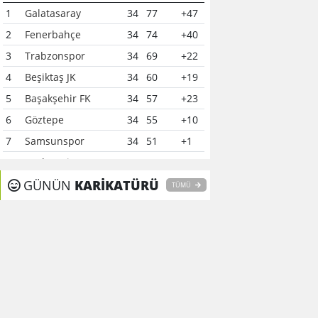
1
Galatasaray
34
77
+47
2
Fenerbahçe
34
74
+40
3
Trabzonspor
34
69
+22
4
Beşiktaş JK
34
60
+19
5
Başakşehir FK
34
57
+23
6
Göztepe
34
55
+10
7
Samsunspor
34
51
+1
8
Çaykur Rizespor
34
41
-6
9
GÜNÜN
Konyaspor
KARİKATÜRÜ
34
40
-7
TÜMÜ
10
Kocaelispor
34
37
-12
11
Alanyaspor
34
37
0
12
Gaziantep FK
34
37
-15
13
Kasımpaşa
34
35
-16
14
Gençlerbirliği
34
34
-11
15
Eyüpspor
34
33
-15