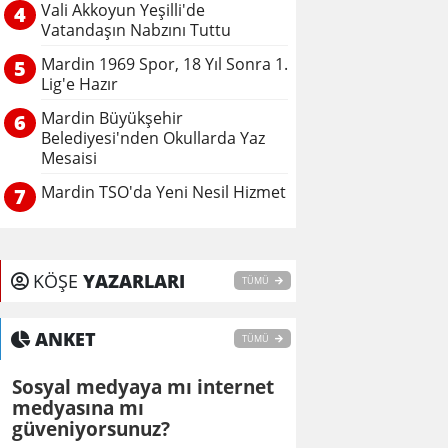
Vali Akkoyun Yeşilli'de
4
Vatandaşın Nabzını Tuttu
Mardin 1969 Spor, 18 Yıl Sonra 1.
5
Lig'e Hazır
Mardin Büyükşehir
6
Belediyesi'nden Okullarda Yaz
Mesaisi
Mardin TSO'da Yeni Nesil Hizmet
7
KÖŞE
YAZARLARI
TÜMÜ
ANKET
TÜMÜ
Sosyal medyaya mı internet
medyasına mı
güveniyorsunuz?