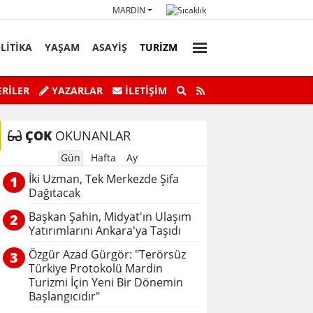
MARDIN
LİTİKA
YAŞAM
ASAYİŞ
TURİZM
faz Personeli Günü’ne Özel Satranç
Savur’da “Sky Adve
RİLER
YAZARLAR
İLETIŞIM
Turnuvası
ÇOK
OKUNANLAR
Gün
Hafta
Ay
İki Uzman, Tek Merkezde Şifa
1
Dağıtacak
Başkan Şahin, Midyat'ın Ulaşım
2
Yatırımlarını Ankara'ya Taşıdı
Özgür Azad Gürgör: "Terörsüz
3
Türkiye Protokolü Mardin
Turizmi İçin Yeni Bir Dönemin
Başlangıcıdır"