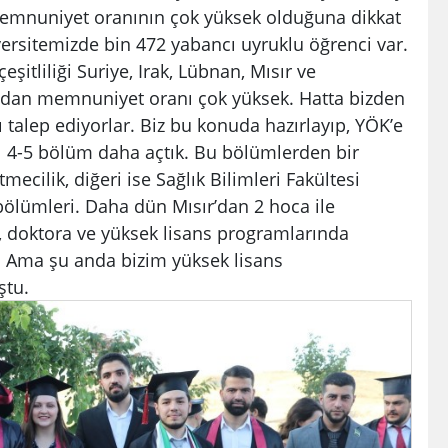
 memnuniyet oranının çok yüksek olduğuna dikkat
iversitemizde bin 472 yabancı uyruklu öğrenci var.
şitliliği Suriye, Irak, Lübnan, Mısır ve
adan memnuniyet oranı çok yüksek. Hatta bizden
 talep ediyorlar. Biz bu konuda hazırlayıp, YÖK’e
l 4-5 bölüm daha açtık. Bu bölümlerden bir
tmecilik, diğeri ise Sağlık Bilimleri Fakültesi
bölümleri. Daha dün Mısır’dan 2 hoca ile
p, doktora ve yüksek lisans programlarında
 Ama şu anda bizim yüksek lisans
ştu.