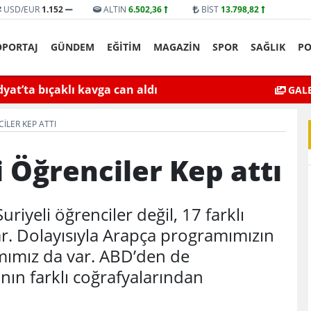
USD/EUR
1.152
ALTIN
6.502,36
BİST
13.798,82
ÖPORTAJ
GÜNDEM
EĞİTİM
MAGAZİN
SPOR
SAĞLIK
PO
yat’ta bıçaklı kavga can aldı
Mardin’de Ceza İn
GALE
ILER KEP ATTI
i Öğrenciler Kep attı
riyeli öğrenciler değil, 17 farklı
ar. Dolayısıyla Arapça programımızın
amımız da var. ABD’den de
nın farklı coğrafyalarından