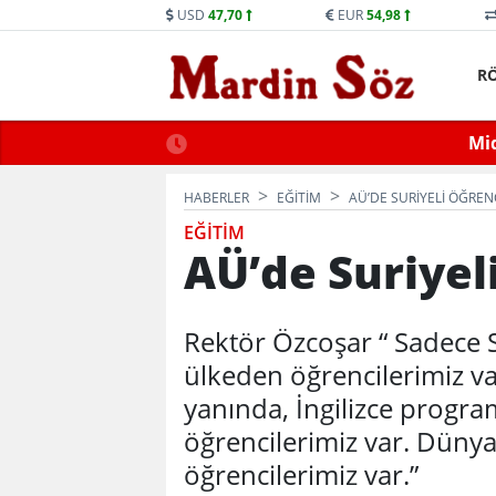
USD
47,70
EUR
54,98
R
ne Trafiğe Kapatılacak
Mid
HABERLER
EĞİTİM
AÜ’DE SURIYELI ÖĞRENC
EĞİTİM
AÜ’de Suriyel
Rektör Özcoşar “ Sadece Su
ülkeden öğrencilerimiz v
yanında, İngilizce progr
öğrencilerimiz var. Dünya
öğrencilerimiz var.”