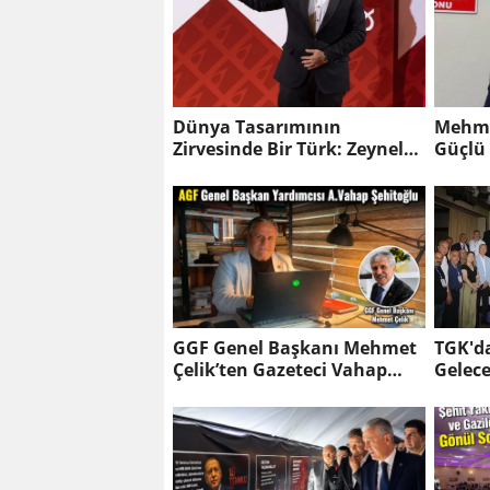
Dünya Tasarımının
Mehme
Zirvesinde Bir Türk: Zeynel
Güçlü
Çağlar Ayanoğlu'na
Temin
İtalya'dan Birincilik Ödülü
GGF Genel Başkanı Mehmet
TGK'da
Çelik’ten Gazeteci Vahap
Gelec
Şehitoğlu’na Yapılan
Tarih
Saldırıya Sert Tepki