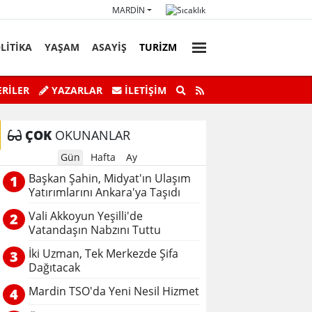
MARDIN
LİTİKA
YAŞAM
ASAYİŞ
TURİZM
faz Personeli Günü’ne Özel Satranç
Savur’da “Sky Adve
RİLER
YAZARLAR
İLETIŞIM
Turnuvası
ÇOK
OKUNANLAR
Gün
Hafta
Ay
Başkan Şahin, Midyat'ın Ulaşım
1
Yatırımlarını Ankara'ya Taşıdı
Vali Akkoyun Yeşilli'de
2
Vatandaşın Nabzını Tuttu
İki Uzman, Tek Merkezde Şifa
3
Dağıtacak
Mardin TSO'da Yeni Nesil Hizmet
4