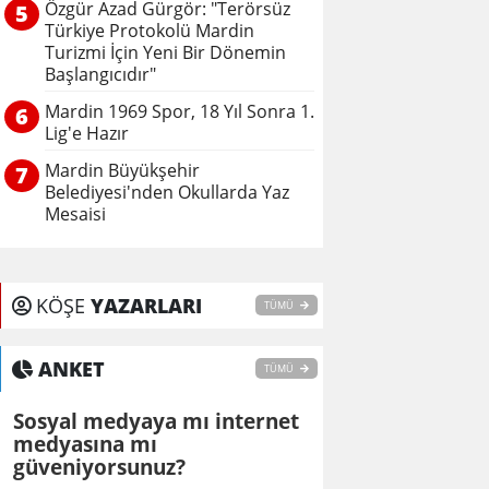
Özgür Azad Gürgör: "Terörsüz
5
Türkiye Protokolü Mardin
Turizmi İçin Yeni Bir Dönemin
Başlangıcıdır"
Mardin 1969 Spor, 18 Yıl Sonra 1.
6
Lig'e Hazır
Mardin Büyükşehir
7
Belediyesi'nden Okullarda Yaz
Mesaisi
KÖŞE
YAZARLARI
TÜMÜ
ANKET
TÜMÜ
Sosyal medyaya mı internet
medyasına mı
güveniyorsunuz?