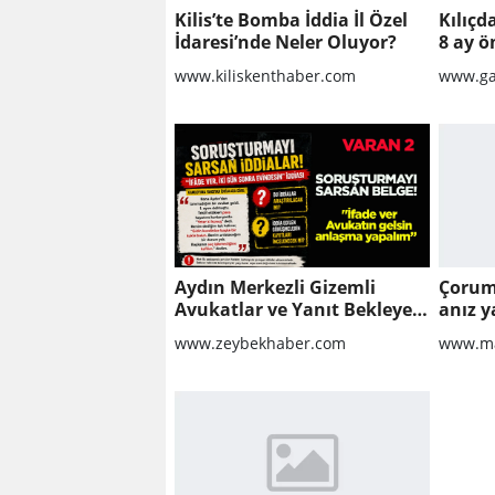
Kilis’te Bomba İddia İl Özel
Kılıçd
İdaresi’nde Neler Oluyor?
8 ay ö
www.kiliskenthaber.com
www.ga
Aydın Merkezli Gizemli
Çorum
Avukatlar ve Yanıt Bekleyen
anız y
Sorular
www.zeybekhaber.com
www.ma