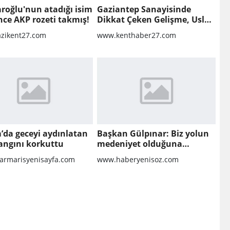
aroğlu'nun atadığı isim
Gaziantep Sanayisinde
nce AKP rozeti takmış!
Dikkat Çeken Gelişme, Uslu
Group Finansal Yeniden
zikent27.com
www.kenthaber27.com
Yapılandırma Sürecine Girdi
’da geceyi aydınlatan
Başkan Gülpınar: Biz yolun
angını korkuttu
medeniyet olduğuna
inanıyoruz
rmarisyenisayfa.com
www.haberyenisoz.com