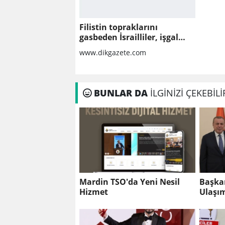
Filistin topraklarını
gasbeden İsrailliler, işgal
altındaki Batı Şeria’daki
www.dikgazete.com
saldırılarını sürdürdü
BUNLAR DA
İLGİNİZİ ÇEKEBİLİ
Mardin TSO'da Yeni Nesil
Başka
Hizmet
Ulaşım
Ankara