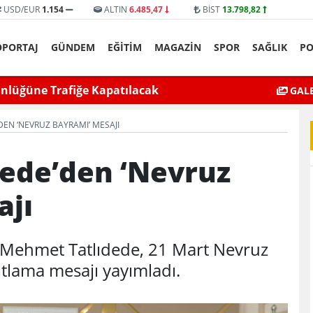
USD/EUR
1.154
ALTIN
6.485,47
BİST
13.798,82
ÖPORTAJ
GÜNDEM
EĞİTİM
MAGAZİN
SPOR
SAĞLIK
PO
yat’ta bıçaklı kavga can aldı
Mardin’de Ceza İn
GALE
EN ‘NEVRUZ BAYRAMI’ MESAJI
dede’den ‘Nevruz
ajı
 Mehmet Tatlıdede, 21 Mart Nevruz
utlama mesajı yayımladı.