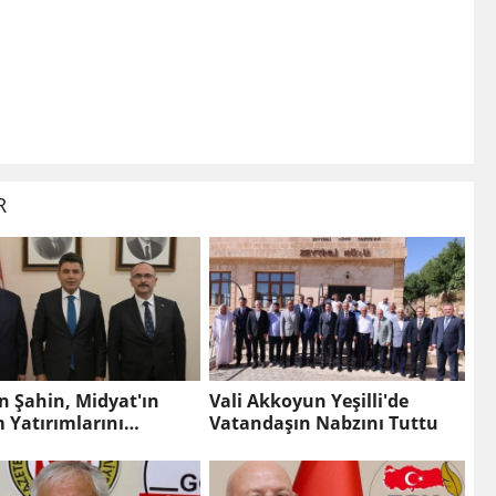
R
n Şahin, Midyat'ın
Vali Akkoyun Yeşilli'de
 Yatırımlarını
Vatandaşın Nabzını Tuttu
'ya Taşıdı