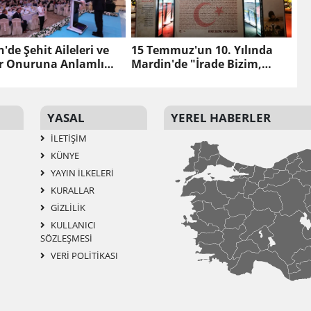
'de Şehit Aileleri ve
15 Temmuz'un 10. Yılında
er Onuruna Anlamlı
Mardin'de "İrade Bizim,
şma
Zafer Bizim" Anma Çadırı
Kurulacak
YASAL
YEREL HABERLER
İLETIŞIM
KÜNYE
YAYIN İLKELERI
KURALLAR
GIZLILIK
KULLANICI
SÖZLEŞMESI
VERI POLITIKASI