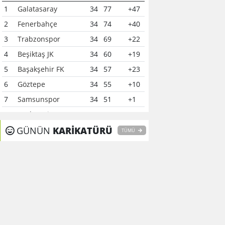
1
Galatasaray
34
77
+47
2
Fenerbahçe
34
74
+40
3
Trabzonspor
34
69
+22
4
Beşiktaş JK
34
60
+19
5
Başakşehir FK
34
57
+23
6
Göztepe
34
55
+10
7
Samsunspor
34
51
+1
8
Çaykur Rizespor
34
41
-6
9
GÜNÜN
Konyaspor
KARİKATÜRÜ
34
40
-7
TÜMÜ
10
Kocaelispor
34
37
-12
11
Alanyaspor
34
37
0
12
Gaziantep FK
34
37
-15
13
Kasımpaşa
34
35
-16
14
Gençlerbirliği
34
34
-11
15
Eyüpspor
34
33
-15