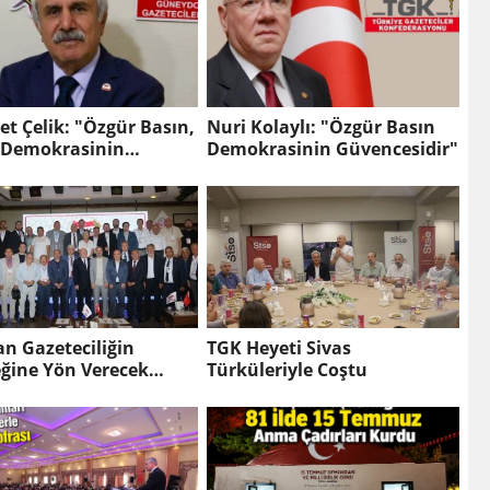
t Çelik: "Özgür Basın,
Nuri Kolaylı: "Özgür Basın
 Demokrasinin
Demokrasinin Güvencesidir"
atıdır"
n Gazeteciliğin
TGK Heyeti Sivas
eğine Yön Verecek
Türküleriyle Coştu
i Adım