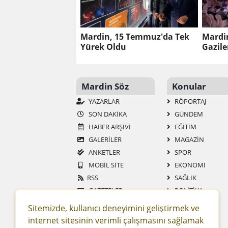
Mardin, 15 Temmuz'da Tek
Mardin
Yürek Oldu
Gazil
Bulu
Mardin Söz
Konular
YAZARLAR
RÖPORTAJ
SON DAKİKA
GÜNDEM
HABER ARŞİVİ
EĞİTİM
GALERİLER
MAGAZİN
ANKETLER
SPOR
MOBİL SİTE
EKONOMİ
RSS
SAĞLIK
GAZETELER
POLİTİKA
SİTENE EKLE
TEKNOLOJİ
Sitemizde, kullanıcı deneyimini geliştirmek ve
YAŞAM
internet sitesinin verimli çalışmasını sağlamak