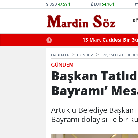
USD
47,59
EUR
54,96
R
ne Trafiğe Kapatılacak
Mid
HABERLER
GÜNDEM
BAŞKAN TATLIDEDE’D
GÜNDEM
Başkan Tatlı
Bayramı’ Mes
Artuklu Belediye Başkanı
Bayramı dolayısı ile bir k