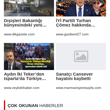
Dışişleri Bakanlığı
İYİ Partili Turhan
bünyesindeki yeni
Çömez hakkında
atamalar Resmi
soruşturma başlatıldı
Gazete'de
www.dikgazete.com
www.gazikent27.com
Aydın İki Teker’den
Sanatçı Cansever
Isparta’da Türkiye
hayatını kaybetti
ikinciliği Ömer
Altuntaş, sporcuları
www.zeybekhaber.com
www.marmarisyenisayfa.com
tebrik etti
ÇOK OKUNAN
HABERLER