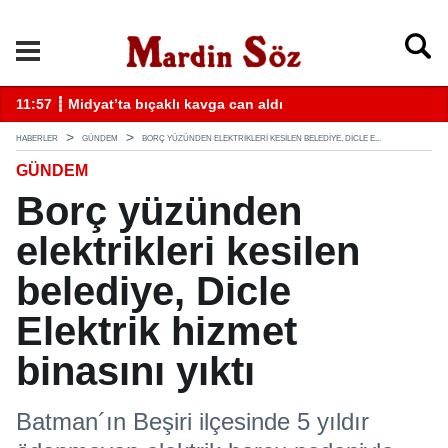
k
11:57 ┋ Midyat’ta bıçaklı kavga can aldı
11
HABERLER
GÜNDEM
BORÇ YÜZÜNDEN ELEKTRIKLERI KESILEN BELEDIYE, DICLE E...
GÜNDEM
Borç yüzünden
elektrikleri kesilen
belediye, Dicle
Elektrik hizmet
binasını yıktı
Batman´ın Beşiri ilçesinde 5 yıldır