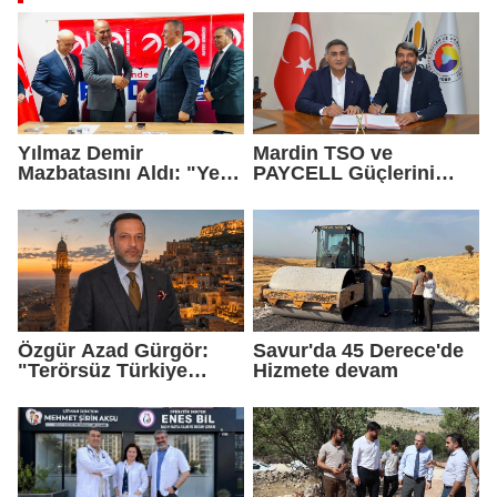
Yılmaz Demir
Mardin TSO ve
Mazbatasını Aldı: "Yeni
PAYCELL Güçlerini
Gelmedik, Yeniden
Birleştirdi
Geldik"
Özgür Azad Gürgör:
Savur'da 45 Derece'de
"Terörsüz Türkiye
Hizmete devam
Protokolü Mardin
Turizmi İçin Yeni Bir
Dönemin Başlangıcıdır"