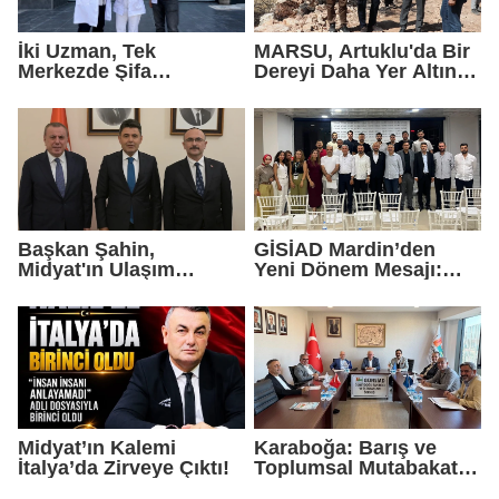
İki Uzman, Tek
MARSU, Artuklu'da Bir
Merkezde Şifa
Dereyi Daha Yer Altına
Dağıtacak
Alıyor
Başkan Şahin,
GİSİAD Mardin’den
Midyat'ın Ulaşım
Yeni Dönem Mesajı:
Yatırımlarını Ankara'ya
Daha Çok Sahada,
Taşıdı
Daha Çok Üretim
Midyat’ın Kalemi
Karaboğa: Barış ve
İtalya’da Zirveye Çıktı!
Toplumsal Mutabakat
Ekonomiyi