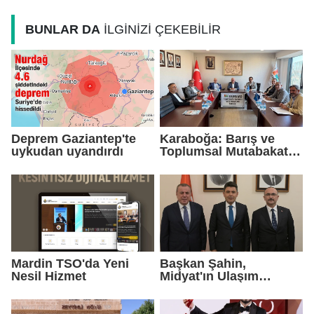
Güçlendirecek
BUNLAR DA
İLGİNİZİ ÇEKEBİLİR
Deprem Gaziantep'te
Karaboğa: Barış ve
uykudan uyandırdı
Toplumsal Mutabakat
Ekonomiyi
Güçlendirecek
Mardin TSO'da Yeni
Başkan Şahin,
Nesil Hizmet
Midyat'ın Ulaşım
Yatırımlarını Ankara'ya
Taşıdı