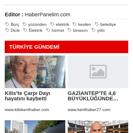
Editor :
HaberPanelim.com
Borç
yüzünden
elektrik
kesilen
belediye
Dicle
Elektrik
hizmet
binasını
yıktı
TÜRKİYE GÜNDEMİ
Kilis’te Çarpı Dayı
GAZİANTEP’TE 4,6
hayatını kaybetti
BÜYÜKLÜĞÜNDE
DEPREM!
www.kiliskenthaber.com
www.kenthaber27.com