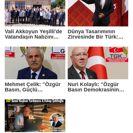
Vali Akkoyun Yeşilli'de
Dünya Tasarımının
Vatandaşın Nabzını
Zirvesinde Bir Türk:
Tuttu
Zeynel Çağlar
Ayanoğlu'na İtalya'dan
Birincilik Ödülü
Mehmet Çelik: "Özgür
Nuri Kolaylı: "Özgür
Basın, Güçlü
Basın Demokrasinin
Demokrasinin
Güvencesidir"
Teminatıdır"