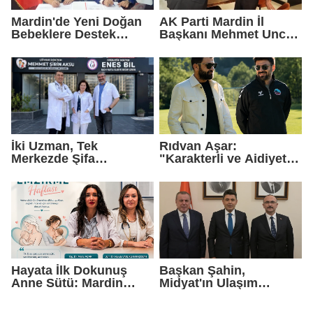
Mardin'de Yeni Doğan
AK Parti Mardin İl
Bebeklere Destek
Başkanı Mehmet Uncu:
Paketi
"Doğayı Korumak,
Geleceğimizi
Korumaktır"
İki Uzman, Tek
Rıdvan Aşar:
Merkezde Şifa
"Karakterli ve Aidiyet
Dağıtacak
Duygusu Yüksek Bir
Kadro Kuruyoruz"
Hayata İlk Dokunuş
Başkan Şahin,
Anne Sütü: Mardin
Midyat'ın Ulaşım
EAH'den Anlamlı
Yatırımlarını Ankara'ya
Farkındalık Çağrısı
Taşıdı