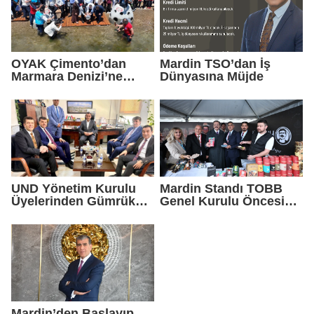
OYAK Çimento’dan
Mardin TSO’dan İş
Marmara Denizi’ne
Dünyasına Müjde
Sürdürülebilir Gelecek
Yatırımı
UND Yönetim Kurulu
Mardin Standı TOBB
Üyelerinden Gümrük
Genel Kurulu Öncesi
Müdürlüğüne Ziyaret
Ankara’da Yoğun İlgi
Gördü
Mardin’den Başlayıp