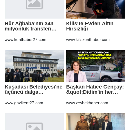
Hür Ağbaba'nın 343
Kilis’te Evden Altın
milyonluk transferi
Hırsızlığı
MASAK raporunda! Veli
Ağbaba'ya milyonlar
www.kenthaber27.com
www.kiliskenthaber.com
gitmiş
Kuşadası Belediyesi'ne
Başkan Hatice Gençay:
üçüncü dalga
&quot;Didim'in her
operasyon
noktasında gece
gündüz
www.gazikent27.com
www.zeybekhaber.com
sahadayız&quot;