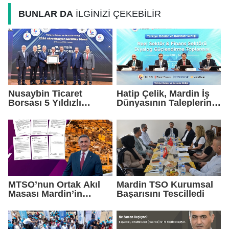
BUNLAR DA
İLGİNİZİ ÇEKEBİLİR
Nusaybin Ticaret
Hatip Çelik, Mardin İş
Borsası 5 Yıldızlı
Dünyasının Taleplerini
Akreditasyonunu
Ankara'da Gündeme
Yeniden Aldı
Taşıdı
MTSO’nun Ortak Akıl
Mardin TSO Kurumsal
Masası Mardin’in
Başarısını Tescilledi
Yatırım Vizyonunu
Şekillendirdi