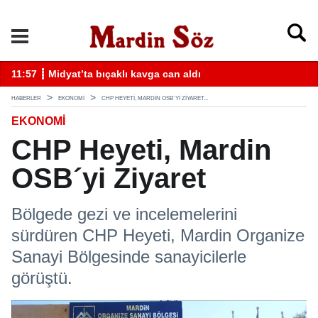
k
11:57 ┋ Midyat’ta bıçaklı kavga can aldı
11
HABERLER
EKONOMİ
CHP HEYETI, MARDIN OSB´YI ZIYARET...
EKONOMİ
CHP Heyeti, Mardin
OSB´yi Ziyaret
Bölgede gezi ve incelemelerini
sürdüren CHP Heyeti, Mardin Organize
Sanayi Bölgesinde sanayicilerle
görüştü.