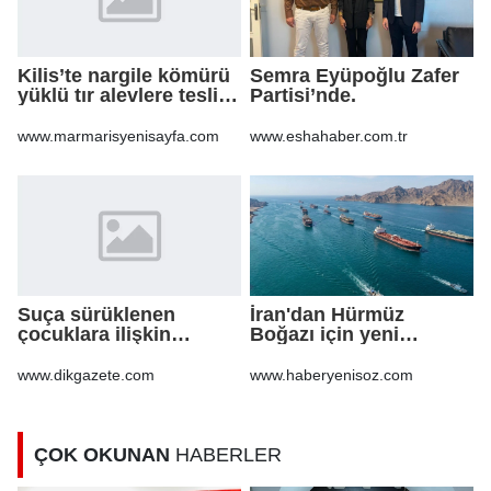
Kilis’te nargile kömürü
Semra Eyüpoğlu Zafer
yüklü tır alevlere teslim
Partisi’nde.
oldu
www.marmarisyenisayfa.com
www.eshahaber.com.tr
Suça sürüklenen
İran'dan Hürmüz
çocuklara ilişkin
Boğazı için yeni
düzenlemeleri içeren
güzergah kararı
kanun teklifi'nin ilk 2
www.dikgazete.com
www.haberyenisoz.com
maddesi kabul edildi
ÇOK OKUNAN
HABERLER