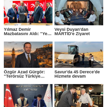
Yılmaz Demir
Veysi Duyan'dan
Mazbatasını Aldı: "Yeni
MARTİD'e Ziyaret
Gelmedik, Yeniden
Geldik"
Özgür Azad Gürgör:
Savur'da 45 Derece'de
"Terörsüz Türkiye
Hizmete devam
Protokolü Mardin
Turizmi İçin Yeni Bir
Dönemin Başlangıcıdır"