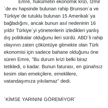
Emre, hükümetin ekonomik krizi, İzmir
´de ev hapsinde bulunan rahip Brunson´a ve
Türkiye´de tutuklu bulunan 15 Amerikalı´ya
bağladığını, ancak bunun asıl nedeninin 16
yıldır Türkiye´yi yönetenlerin izledikleri yanlış
dış politikalar olduğunu ileri sürdü. ABD´li rahip
olayının zaten çöküntüye gitmekte olan Türk
ekonomisi için sadece bahane olduğunu öne
süren Emre, "Bu durum krizi belki biraz
tetikledi, o kadar. Bunun faturası, en günahsız
kesim olan emekçilere, emeklilere,
vatandaşımıza yıkılamaz" dedi.
´KİMSE YARININI GÖREMİYOR´