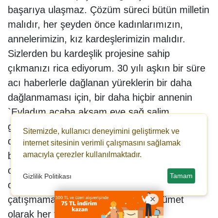
başarıya ulaşmaz. Çözüm süreci bütün milletin
malıdır, her şeyden önce kadınlarımızın,
annelerimizin, kız kardeşlerimizin malıdır.
Sizlerden bu kardeşlik projesine sahip
çıkmanızı rica ediyorum. 30 yılı aşkın bir süre
acı haberlerle dağlanan yüreklerin bir daha
dağlanmaması için, bir daha hiçbir annenin
`Evladım acaba akşam eve sağ salim
gelebilecek mi` diye düşünmemesi için, bir
Sitemizde, kullanıcı deneyimini geliştirmek ve
daha ezelde ve ebette kardeş olmuş olanların,
internet sitesinin verimli çalışmasını sağlamak
amacıyla çerezler kullanılmaktadır.
bu güzel Mardin`de yan yana, içi içe yaşamış
olanların, Türkiye`de yan yana, iç içe yaşamış
Tamam
Gizlilik Politikası
olanların karşı karşıya şu veya bu şekilde
çatışmamaları için biz devlet ve hükümet
olarak her türlü çabayı gösterdik,