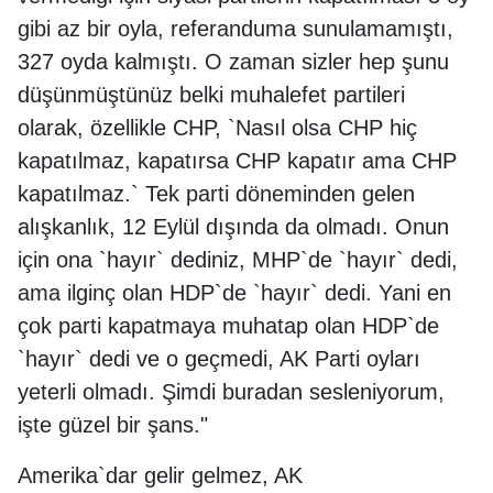
gibi az bir oyla, referanduma sunulamamıştı,
327 oyda kalmıştı. O zaman sizler hep şunu
düşünmüştünüz belki muhalefet partileri
olarak, özellikle CHP, `Nasıl olsa CHP hiç
kapatılmaz, kapatırsa CHP kapatır ama CHP
kapatılmaz.` Tek parti döneminden gelen
alışkanlık, 12 Eylül dışında da olmadı. Onun
için ona `hayır` dediniz, MHP`de `hayır` dedi,
ama ilginç olan HDP`de `hayır` dedi. Yani en
çok parti kapatmaya muhatap olan HDP`de
`hayır` dedi ve o geçmedi, AK Parti oyları
yeterli olmadı. Şimdi buradan sesleniyorum,
işte güzel bir şans."
Amerika`dar gelir gelmez, AK