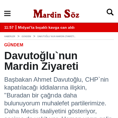
k
11:57 ┋ Midyat’ta bıçaklı kavga can aldı
11
HABERLER
GÜNDEM
DAVUTOĞLU`NUN MARDIN ZIYARETI...
GÜNDEM
Davutoğlu`nun
Mardin Ziyareti
Başbakan Ahmet Davutoğlu, CHP`nin
kapatılacağı iddialarına ilişkin,
"Buradan bir çağrıda daha
bulunuyorum muhalefet partilerimize.
Daha Meclis faaliyetini gösteriyor,