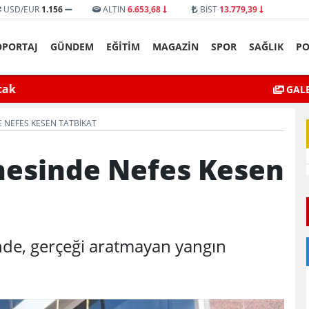
USD/EUR
1.156
ALTIN
6.653,68
BİST
13.779,39
ÖPORTAJ
GÜNDEM
EĞİTİM
MAGAZİN
SPOR
SAĞLIK
PO
yat’ta bıçaklı kavga can aldı
Mardin’de Ceza İn
GALE
 NEFES KESEN TATBIKAT
nesinde Nefes Kesen
de, gerçeği aratmayan yangın