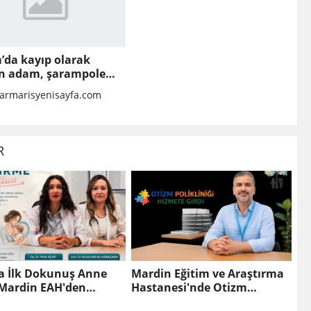
’da kayıp olarak
n adam, şarampole
lanan otomobilinin
rmarisyenisayfa.com
da ölü bulundu
R
a İlk Dokunuş Anne
Mardin Eğitim ve Araştırma
 Mardin EAH'den
Hastanesi'nde Otizm
ı Farkındalık Çağrısı
Polikliniği Hizmete Girdi