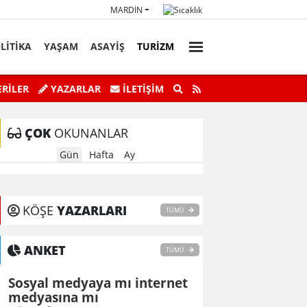
MARDIN
LİTİKA
YAŞAM
ASAYİŞ
TURİZM
faz Personeli Günü’ne Özel Satranç
Savur’da “Sky Adve
RİLER
YAZARLAR
İLETIŞIM
Turnuvası
ÇOK
OKUNANLAR
Gün
Hafta
Ay
KÖŞE
YAZARLARI
TÜMÜ
ANKET
TÜMÜ
Sosyal medyaya mı internet
medyasına mı