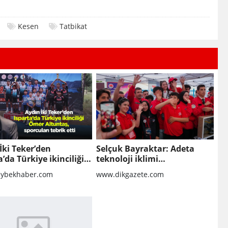
Kesen
Tatbikat
İki Teker’den
Selçuk Bayraktar: Adeta
a’da Türkiye ikinciliği
teknoloji iklimi
ltuntaş, sporcuları
Güneydoğu'dan esecek
ybekhaber.com
www.dikgazete.com
 etti