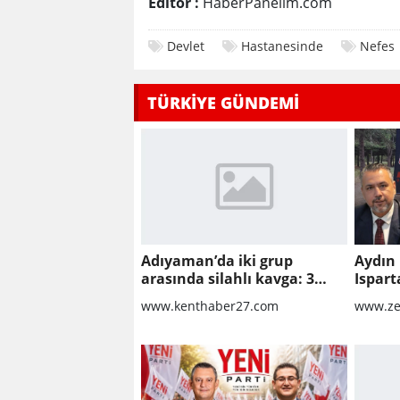
Editor :
HaberPanelim.com
Devlet
Hastanesinde
Nefes
TÜRKİYE GÜNDEMİ
Adıyaman’da iki grup
Aydın 
arasında silahlı kavga: 3
Ispart
yaralı
Ömer A
www.kenthaber27.com
www.ze
tebrik