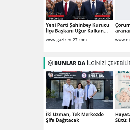
Yeni Parti Şahinbey Kurucu
Çorum
İlçe Başkanı Uğur Kalkan
arana
oldu
yuvar
www.gazikent27.com
www.ma
altın
BUNLAR DA
İLGİNİZİ ÇEKEBİLİ
İki Uzman, Tek Merkezde
Hayat
Şifa Dağıtacak
Sütü:
Anlaml