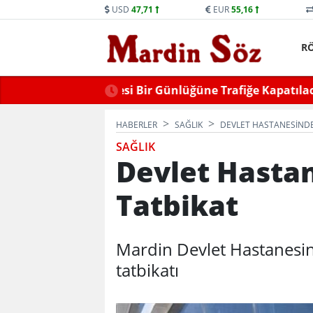
USD
47,71
EUR
55,16
R
ne Trafiğe Kapatılacak
Mid
HABERLER
SAĞLIK
DEVLET HASTANESINDE
SAĞLIK
Devlet Hasta
Tatbikat
Mardin Devlet Hastanesin
tatbikatı