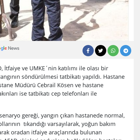
İtfaiye ve UMKE´nin katılımı ile olası bir
 yangının söndürülmesi tatbikatı yapıldı. Hastane
astane Müdürü Cebrail Kösen ve hastane
akınları ise tatbikatı cep telefonları ile
enaryo gereği, yangın çıkan hastanede normal,
yollarının tıkandığı varsayılarak, yoğun bakım
larak oradan itfaiye araçlarında bulunan