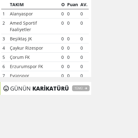
TAKIM
O
Puan
AV.
1
Alanyaspor
0
0
0
2
Amed Sportif
0
0
0
Faaliyetler
3
Beşiktaş JK
0
0
0
4
Çaykur Rizespor
0
0
0
5
Çorum FK
0
0
0
6
Erzurumspor FK
0
0
0
7
Eyüpspor
0
0
0
8
Fenerbahçe
0
0
0
GÜNÜN
KARİKATÜRÜ
TÜMÜ
9
Galatasaray
0
0
0
10
Gaziantep FK
0
0
0
11
Gençlerbirliği
0
0
0
12
Göztepe
0
0
0
13
Başakşehir FK
0
0
0