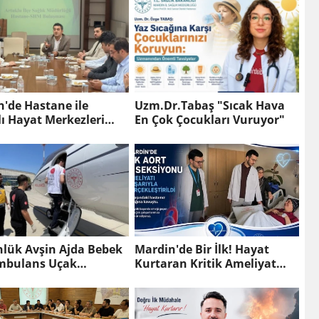
'de Hastane ile
Uzm.Dr.Tabaş "Sıcak Hava
lı Hayat Merkezleri
En Çok Çocukları Vuruyor"
da Güç Birliği
nlük Avşin Ajda Bebek
Mardin'de Bir İlk! Hayat
Ambulans Uçak
Kurtaran Kritik Ameliyat
n'den Havalandı
Başarıyla Yapıldı