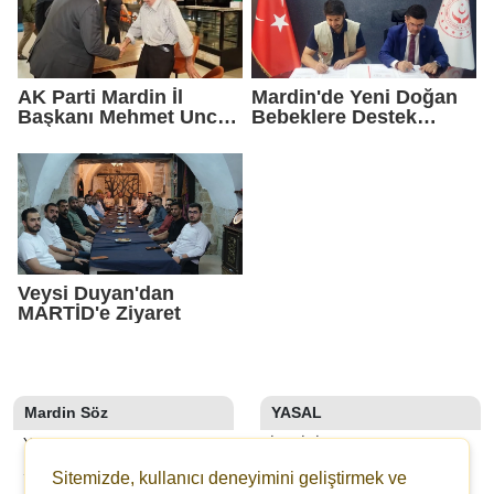
AK Parti Mardin İl
Mardin'de Yeni Doğan
Başkanı Mehmet Uncu:
Bebeklere Destek
"Doğayı Korumak,
Paketi
Geleceğimizi
Korumaktır"
Veysi Duyan'dan
MARTİD'e Ziyaret
Mardin Söz
YASAL
YAZARLAR
İLETIŞIM
SON DAKİKA
KÜNYE
Sitemizde, kullanıcı deneyimini geliştirmek ve