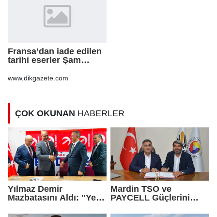
Fransa’dan iade edilen
tarihi eserler Şam
Kalesi’nde sergilendi
www.dikgazete.com
ÇOK OKUNAN
HABERLER
Yılmaz Demir
Mardin TSO ve
Mazbatasını Aldı: "Yeni
PAYCELL Güçlerini
Gelmedik, Yeniden
Birleştirdi
Geldik"