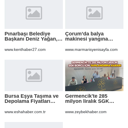
Pınarbaşı Belediye
Çorum’da balya
Başkanı Deniz Yağan,
makinesi yangına
Yeni Parti’ye geçti
sebep oldu: 500 dönüm
anız küle döndü
www.kenthaber27.com
www.marmarisyenisayfa.com
Bursa Eşya Taşıma ve
Germencik'te 285
Depolama Fiyatları
milyon liralık SGK
2026: Güvenli Hizmet
borcu için yapılandırma
İçin Bilinmesi
kararı
www.eshahaber.com.tr
www.zeybekhaber.com
Gerekenler