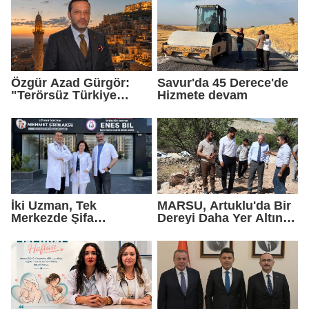
Özgür Azad Gürgör:
Savur'da 45 Derece'de
"Terörsüz Türkiye
Hizmete devam
Protokolü Mardin
Turizmi İçin Yeni Bir
Dönemin Başlangıcıdır"
İki Uzman, Tek
MARSU, Artuklu'da Bir
Merkezde Şifa
Dereyi Daha Yer Altına
Dağıtacak
Alıyor