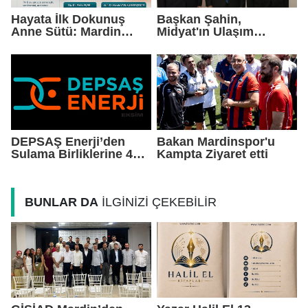
Hayata İlk Dokunuş
Başkan Şahin,
Anne Sütü: Mardin
Midyat'ın Ulaşım
EAH'den Anlamlı
Yatırımlarını Ankara'ya
Farkındalık Çağrısı
Taşıdı
DEPSAŞ Enerji’den
Bakan Mardinspor'u
Sulama Birliklerine 48
Kampta Ziyaret etti
Saatlik Can Suyu
BUNLAR DA
İLGİNİZİ ÇEKEBİLİR