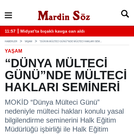
k
11:57 ┋ Midyat’ta bıçaklı kavga can aldı
11
HABERLER
YAŞAM
“DÜNYA MÜLTECİ GÜNÜ”NDE MÜLTECİ HAKLARI SEM...
YAŞAM
“DÜNYA MÜLTECİ
GÜNÜ”NDE MÜLTECİ
HAKLARI SEMİNERİ
MOKİD “Dünya Mülteci Günü”
nedeniyle mülteci hakları konulu yasal
bilgilendirme seminerini Halk Eğitim
Müdürlüğü işbirliği ile Halk Eğitim