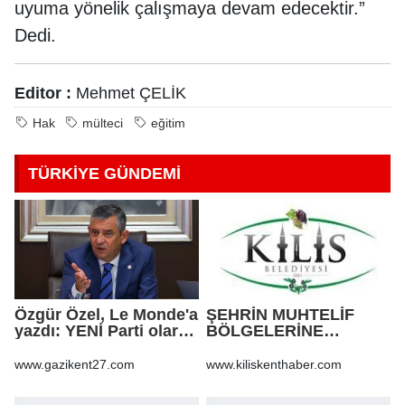
uyuma yönelik çalışmaya devam edecektir.”
Dedi.
Editor :
Mehmet ÇELİK
Hak
mülteci
eğitim
TÜRKİYE GÜNDEMİ
Özgür Özel, Le Monde'a
ŞEHRİN MUHTELİF
yazdı: YENİ Parti olarak
BÖLGELERİNE
farklı bir gelecek
KALDIRIM YAPILMASI
öneriyoruz
VE BOZULAN
www.gazikent27.com
www.kiliskenthaber.com
KALDIRIMLARIN
ONARILMASI YAPIM İŞİ