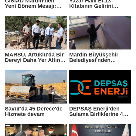
GİSİAD Mardin’den
Yazar Halil El,13
Yeni Dönem Mesajı:
Kitabının Gelirini
Daha Çok Sahada,
Öğrencilere Ayırdı
Daha Çok Üretim
MARSU, Artuklu'da Bir
Mardin Büyükşehir
Dereyi Daha Yer Altına
Belediyesi'nden
Alıyor
Okullarda Yaz Mesaisi
Savur'da 45 Derece'de
DEPSAŞ Enerji’den
Hizmete devam
Sulama Birliklerine 48
Saatlik Can Suyu