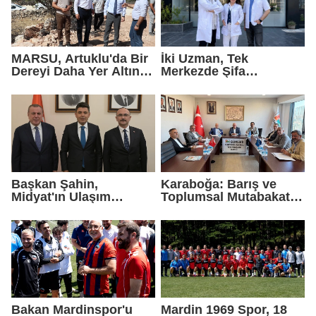
MARSU, Artuklu'da Bir
İki Uzman, Tek
Dereyi Daha Yer Altına
Merkezde Şifa
Alıyor
Dağıtacak
Başkan Şahin,
Karaboğa: Barış ve
Midyat'ın Ulaşım
Toplumsal Mutabakat
Yatırımlarını Ankara'ya
Ekonomiyi
Taşıdı
Güçlendirecek
Bakan Mardinspor'u
Mardin 1969 Spor, 18