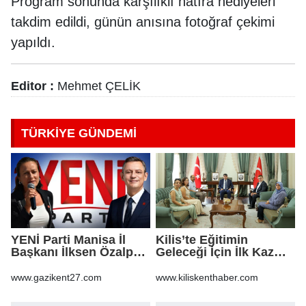
Program sonunda karşılıklı hatıra hediyeleri
takdim edildi, günün anısına fotoğraf çekimi
yapıldı.
Editor :
Mehmet ÇELİK
TÜRKİYE GÜNDEMİ
YENİ Parti Manisa İl
Kilis’te Eğitimin
Başkanı İlksen Özalper
Geleceği İçin İlk Kazma
tutuklandı
Vuruldu!
www.gazikent27.com
www.kiliskenthaber.com