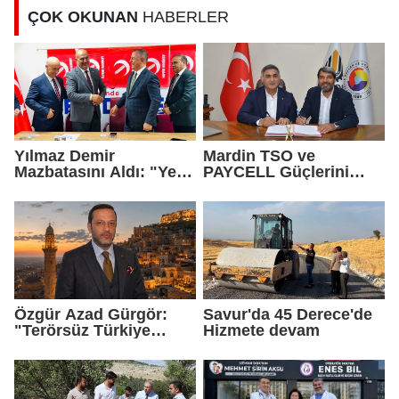
ÇOK OKUNAN
HABERLER
Yılmaz Demir
Mardin TSO ve
Mazbatasını Aldı: "Yeni
PAYCELL Güçlerini
Gelmedik, Yeniden
Birleştirdi
Geldik"
Özgür Azad Gürgör:
Savur'da 45 Derece'de
"Terörsüz Türkiye
Hizmete devam
Protokolü Mardin
Turizmi İçin Yeni Bir
Dönemin Başlangıcıdır"