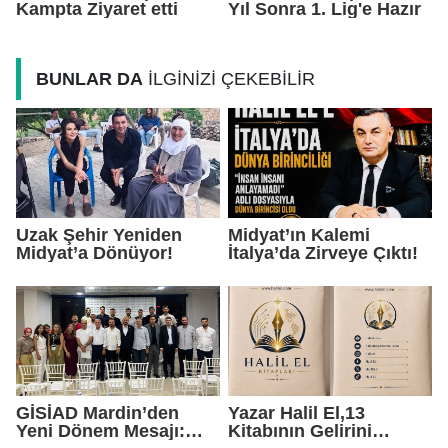
Kampta Ziyaret etti
Yıl Sonra 1. Lig'e Hazır
BUNLAR DA
İLGİNİZİ ÇEKEBİLİR
Uzak Şehir Yeniden
Midyat’ın Kalemi
Midyat’a Dönüyor!
İtalya’da Zirveye Çıktı!
GİSİAD Mardin’den
Yazar Halil El,13
Yeni Dönem Mesajı:
Kitabının Gelirini