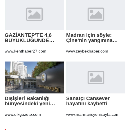
GAZİANTEP’TE 4,6
Madran için söyle:
BÜYÜKLÜĞÜNDE
Çine’nin yangınına
DEPREM!
şarkıyla ses oldular
www.kenthaber27.com
www.zeybekhaber.com
Dışişleri Bakanlığı
Sanatçı Cansever
bünyesindeki yeni
hayatını kaybetti
atamalar Resmi
Gazete'de
www.dikgazete.com
www.marmarisyenisayfa.com