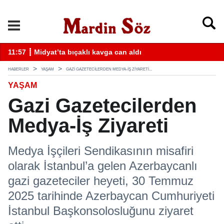
k
11:57 ┋ Midyat’ta bıçaklı kavga can aldı
11
HABERLER
YAŞAM
GAZI GAZETECILERDEN MEDYA-İŞ ZIYARETI...
YAŞAM
Gazi Gazetecilerden
Medya-İş Ziyareti
Medya İşçileri Sendikasının misafiri
olarak İstanbul’a gelen Azerbaycanlı
gazi gazeteciler heyeti, 30 Temmuz
2025 tarihinde Azerbaycan Cumhuriyeti
İstanbul Başkonsolosluğunu ziyaret