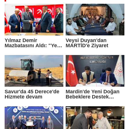
Yılmaz Demir
Veysi Duyan'dan
Mazbatasını Aldı: "Yeni
MARTİD'e Ziyaret
Gelmedik, Yeniden
Geldik"
Savur'da 45 Derece'de
Mardin'de Yeni Doğan
Hizmete devam
Bebeklere Destek
Paketi