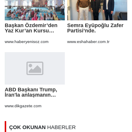
Başkan Özdemir’den
Semra Eyüpoğlu Zafer
Yaz Kur’an Kursu
Partisi’nde.
öğrencilerine ziyaret
www.haberyenisoz.com
www.eshahaber.com.tr
ABD Başkanı Trump,
İran'la anlaşmanın
"yakında"
sağlanabileceğini
www.dikgazete.com
söyledi
ÇOK OKUNAN
HABERLER