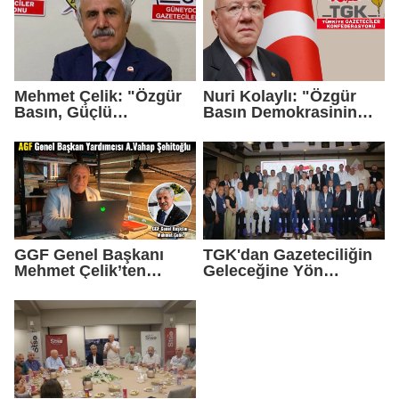
Birincilik Ödülü
Mehmet Çelik: "Özgür
Nuri Kolaylı: "Özgür
Basın, Güçlü
Basın Demokrasinin
Demokrasinin
Güvencesidir"
Teminatıdır"
GGF Genel Başkanı
TGK'dan Gazeteciliğin
Mehmet Çelik’ten
Geleceğine Yön
Gazeteci Vahap
Verecek Tarihi Adım
Şehitoğlu’na Yapılan
Saldırıya Sert Tepki