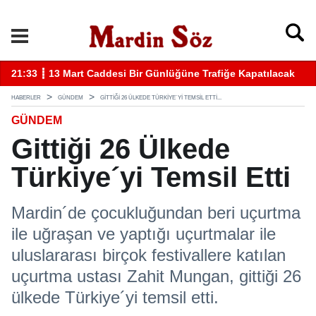
k
11:57 ┋ Midyat’ta bıçaklı kavga can aldı
11
HABERLER
GÜNDEM
GITTIĞI 26 ÜLKEDE TÜRKIYE´YI TEMSIL ETTI...
GÜNDEM
Gittiği 26 Ülkede
Türkiye´yi Temsil Etti
Mardin´de çocukluğundan beri uçurtma
ile uğraşan ve yaptığı uçurtmalar ile
uluslararası birçok festivallere katılan
uçurtma ustası Zahit Mungan, gittiği 26
ülkede Türkiye´yi temsil etti.