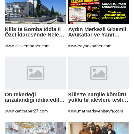
Kilis’te Bomba İddia İl
Aydın Merkezli Gizemli
Özel İdaresi’nde Neler
Avukatlar ve Yanıt
Oluyor?
Bekleyen Sorular
www.kiliskenthaber.com
www.zeybekhaber.com
Ön tekerleği
Kilis’te nargile kömürü
arızalandığı iddia edilen
yüklü tır alevlere teslim
arazi aracı PTS direğine
oldu
çarptı: 1 yaralı
www.kenthaber27.com
www.marmarisyenisayfa.com