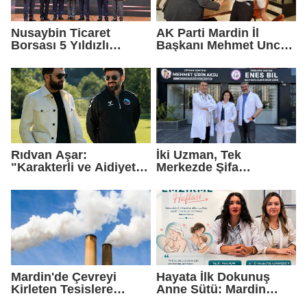
Nusaybin Ticaret
AK Parti Mardin İl
Borsası 5 Yıldızlı
Başkanı Mehmet Uncu:
Akreditasyonunu
"Doğayı Korumak,
Yeniden Aldı
Geleceğimizi
Korumaktır"
Rıdvan Aşar:
İki Uzman, Tek
"Karakterli ve Aidiyet
Merkezde Şifa
Duygusu Yüksek Bir
Dağıtacak
Kadro Kuruyoruz"
Mardin'de Çevreyi
Hayata İlk Dokunuş
Kirleten Tesislere
Anne Sütü: Mardin
Rekor Ceza: 2,6 Milyon
EAH'den Anlamlı