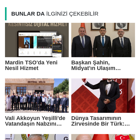
TL Yaptırım
Farkındalık Çağrısı
BUNLAR DA
İLGİNİZİ ÇEKEBİLİR
Mardin TSO'da Yeni
Başkan Şahin,
Nesil Hizmet
Midyat'ın Ulaşım
Yatırımlarını Ankara'ya
Taşıdı
Vali Akkoyun Yeşilli'de
Dünya Tasarımının
Vatandaşın Nabzını
Zirvesinde Bir Türk:
Tuttu
Zeynel Çağlar
Ayanoğlu'na İtalya'dan