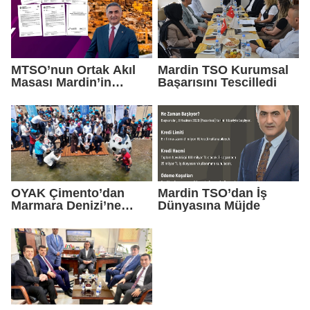
MTSO’nun Ortak Akıl
Mardin TSO Kurumsal
Masası Mardin’in
Başarısını Tescilledi
Yatırım Vizyonunu
Şekillendirdi
OYAK Çimento’dan
Mardin TSO’dan İş
Marmara Denizi’ne
Dünyasına Müjde
Sürdürülebilir Gelecek
Yatırımı