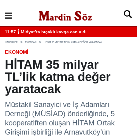
k
11:57 ┋ Midyat’ta bıçaklı kavga can aldı
11
HABERLER
EKONOMİ
HİTAM 35 MILYAR TL’LIK KATMA DEĞER YARATACAK...
EKONOMİ
HİTAM 35 milyar
TL’lik katma değer
yaratacak
Müstakil Sanayici ve İş Adamları
Derneği (MÜSİAD) önderliğinde, 5
kooperatiften oluşan HİTAM Ortak
Girişimi işbirliği ile Arnavutköy’ün