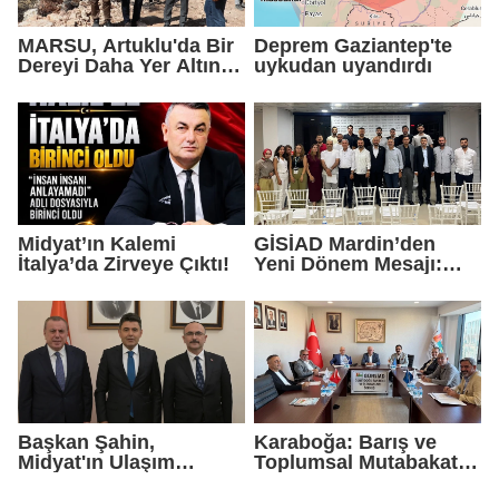
MARSU, Artuklu'da Bir
Deprem Gaziantep'te
Dereyi Daha Yer Altına
uykudan uyandırdı
Alıyor
Midyat’ın Kalemi
GİSİAD Mardin’den
İtalya’da Zirveye Çıktı!
Yeni Dönem Mesajı:
Daha Çok Sahada,
Daha Çok Üretim
Başkan Şahin,
Karaboğa: Barış ve
Midyat'ın Ulaşım
Toplumsal Mutabakat
Yatırımlarını Ankara'ya
Ekonomiyi