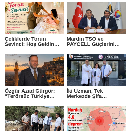
Çeliklerde Torun
Mardin TSO ve
Sevinci: Hoş Geldin
PAYCELL Güçlerini
Helen Bebek
Birleştirdi
Özgür Azad Gürgör:
İki Uzman, Tek
"Terörsüz Türkiye
Merkezde Şifa
Protokolü Mardin
Dağıtacak
Turizmi İçin Yeni Bir
Dönemin Başlangıcıdır"