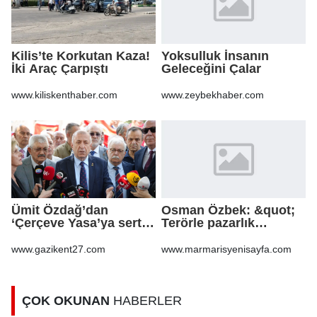
Kilis’te Korkutan Kaza!
Yoksulluk İnsanın
İki Araç Çarpıştı
Geleceğini Çalar
www.kiliskenthaber.com
www.zeybekhaber.com
Ümit Özdağ’dan
Osman Özbek: &quot;
‘Çerçeve Yasa’ya sert
Terörle pazarlık
tepki: Bu yeni bir Sevr
yapılmaz &quot;
tasarımıdır!
www.gazikent27.com
www.marmarisyenisayfa.com
ÇOK OKUNAN
HABERLER