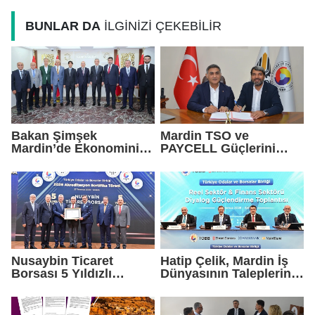
Taşıdı
Güçlendirecek
BUNLAR DA
İLGİNİZİ ÇEKEBİLİR
Bakan Şimşek
Mardin TSO ve
Mardin’de Ekonominin
PAYCELL Güçlerini
Nabzını Tuttu
Birleştirdi
Nusaybin Ticaret
Hatip Çelik, Mardin İş
Borsası 5 Yıldızlı
Dünyasının Taleplerini
Akreditasyonunu
Ankara'da Gündeme
Yeniden Aldı
Taşıdı