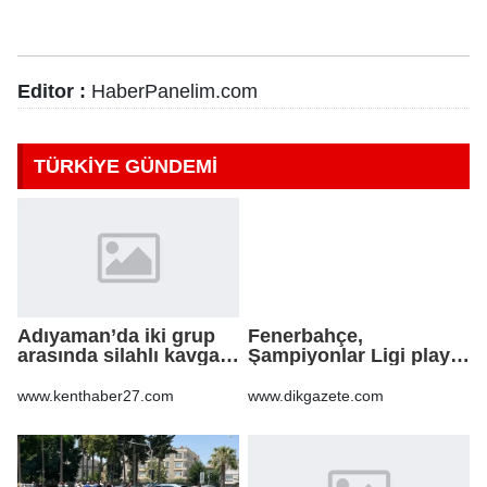
Editor :
HaberPanelim.com
TÜRKİYE GÜNDEMİ
Adıyaman’da iki grup
Fenerbahçe,
arasında silahlı kavga:
Şampiyonlar Ligi play-
3 yaralı
off turu için sahaya
çıkıyor
www.kenthaber27.com
www.dikgazete.com