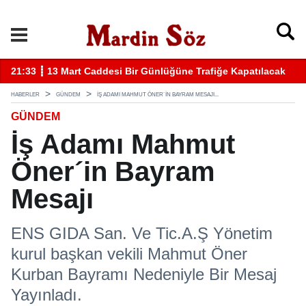
k
11:57 ┋ Midyat’ta bıçaklı kavga can aldı
11
HABERLER
GÜNDEM
İŞ ADAMI MAHMUT ÖNER´IN BAYRAM MESAJI...
GÜNDEM
İş Adamı Mahmut
Öner´in Bayram
Mesajı
ENS GIDA San. Ve Tic.A.Ş Yönetim
kurul başkan vekili Mahmut Öner
Kurban Bayramı Nedeniyle Bir Mesaj
Yayınladı.