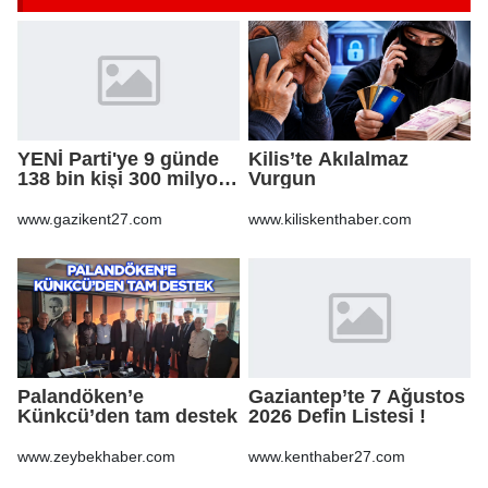
YENİ Parti'ye 9 günde
Kilis’te Akılalmaz
138 bin kişi 300 milyon
Vurgun
bağış yaptı
www.gazikent27.com
www.kiliskenthaber.com
Palandöken’e
Gaziantep’te 7 Ağustos
Künkcü’den tam destek
2026 Defin Listesi !
www.zeybekhaber.com
www.kenthaber27.com