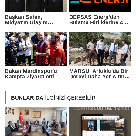
Başkan Şahin,
DEPSAŞ Enerji’den
Midyat'ın Ulaşım
Sulama Birliklerine 48
Yatırımlarını Ankara'ya
Saatlik Can Suyu
Taşıdı
Bakan Mardinspor'u
MARSU, Artuklu'da Bir
Kampta Ziyaret etti
Dereyi Daha Yer Altına
Alıyor
BUNLAR DA
İLGİNİZİ ÇEKEBİLİR