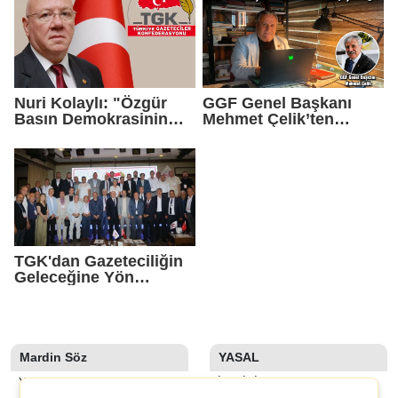
Birincilik Ödülü
Nuri Kolaylı: "Özgür
GGF Genel Başkanı
Basın Demokrasinin
Mehmet Çelik’ten
Güvencesidir"
Gazeteci Vahap
Şehitoğlu’na Yapılan
Saldırıya Sert Tepki
TGK'dan Gazeteciliğin
Geleceğine Yön
Verecek Tarihi Adım
Mardin Söz
YASAL
YAZARLAR
İLETIŞIM