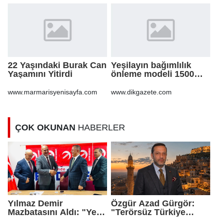
22 Yaşındaki Burak Can
Yeşilayın bağımlılık
Yaşamını Yitirdi
önleme modeli 1500
göçmen gencin
hayatına dokundu
www.marmarisyenisayfa.com
www.dikgazete.com
ÇOK OKUNAN
HABERLER
Yılmaz Demir
Özgür Azad Gürgör:
Mazbatasını Aldı: "Yeni
"Terörsüz Türkiye