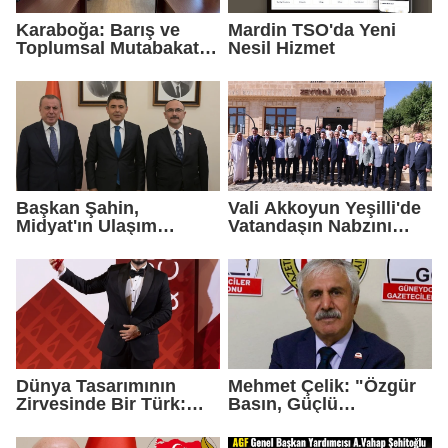
Karaboğa: Barış ve
Mardin TSO'da Yeni
Toplumsal Mutabakat
Nesil Hizmet
Ekonomiyi
Güçlendirecek
Başkan Şahin,
Vali Akkoyun Yeşilli'de
Midyat'ın Ulaşım
Vatandaşın Nabzını
Yatırımlarını Ankara'ya
Tuttu
Taşıdı
Dünya Tasarımının
Mehmet Çelik: "Özgür
Zirvesinde Bir Türk:
Basın, Güçlü
Zeynel Çağlar
Demokrasinin
Ayanoğlu'na İtalya'dan
Teminatıdır"