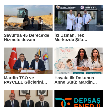
Gelmedik, Yeniden
Protokolü Mardin
Geldik"
Turizmi İçin Yeni Bir
Dönemin Başlangıcıdır"
Savur'da 45 Derece'de
İki Uzman, Tek
Hizmete devam
Merkezde Şifa
Dağıtacak
Mardin TSO ve
Hayata İlk Dokunuş
PAYCELL Güçlerini
Anne Sütü: Mardin
Birleştirdi
EAH'den Anlamlı
Farkındalık Çağrısı