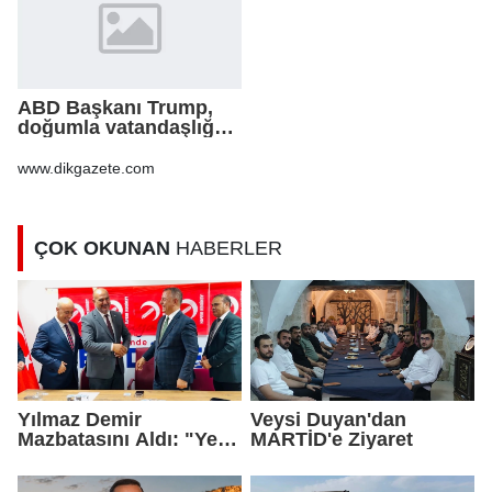
ABD Başkanı Trump,
doğumla vatandaşlığa
yönelik kısıtlamaları
genişleten
www.dikgazete.com
kararnameler imzaladı
ÇOK OKUNAN
HABERLER
Yılmaz Demir
Veysi Duyan'dan
Mazbatasını Aldı: "Yeni
MARTİD'e Ziyaret
Gelmedik, Yeniden
Geldik"