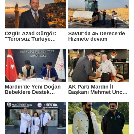
Özgür Azad Gürgör:
Savur'da 45 Derece'de
"Terörsüz Türkiye
Hizmete devam
Protokolü Mardin
Turizmi İçin Yeni Bir
Dönemin Başlangıcıdır"
Mardin'de Yeni Doğan
AK Parti Mardin İl
Bebeklere Destek
Başkanı Mehmet Uncu:
Paketi
"Doğayı Korumak,
Geleceğimizi
Korumaktır"