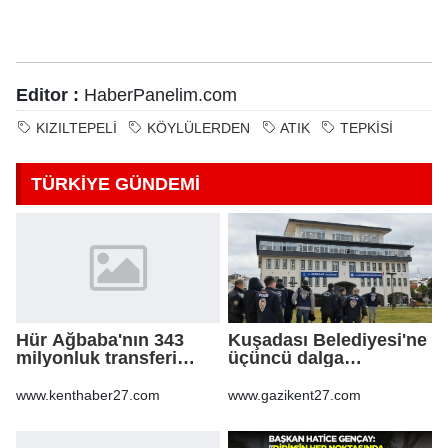
Editor :
HaberPanelim.com
KIZILTEPELİ
KÖYLÜLERDEN
ATIK
TEPKİSİ
TÜRKİYE GÜNDEMİ
Hür Ağbaba'nın 343
Kuşadası Belediyesi'ne
milyonluk transferi
üçüncü dalga
MASAK raporunda! Veli
operasyon
Ağbaba'ya milyonlar
www.kenthaber27.com
www.gazikent27.com
gitmiş