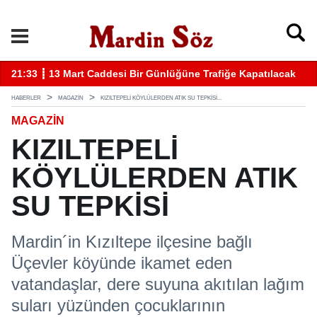
k
11:57 ┋ Midyat’ta bıçaklı kavga can aldı
11
HABERLER
MAGAZİN
KIZILTEPELİ KÖYLÜLERDEN ATIK SU TEPKİSİ...
MAGAZİN
KIZILTEPELİ
KÖYLÜLERDEN ATIK
SU TEPKİSİ
Mardin´in Kızıltepe ilçesine bağlı
Üçevler köyünde ikamet eden
vatandaşlar, dere suyuna akıtılan lağım
suları yüzünden çocuklarının