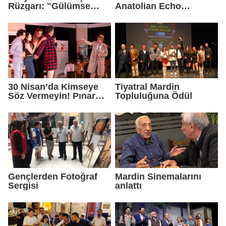
Rüzgarı: "Gülümse
Anatolian Echo
Midyat" Projesi
Etkinliği Büyük Yankı
Uyandırdı
30 Nisan’da Kimseye
Tiyatral Mardin
Söz Vermeyin! Pınar
Topluluğuna Ödül
Altuğ ve Emre Kınay
“Mutlu Aile Tablosu” ile
Mardin’de
Gençlerden Fotoğraf
Mardin Sinemalarını
Sergisi
anlattı