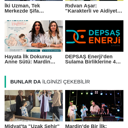
İki Uzman, Tek
Rıdvan Aşar:
Merkezde Şifa
"Karakterli ve Aidiyet
Dağıtacak
Duygusu Yüksek Bir
Kadro Kuruyoruz"
Hayata İlk Dokunuş
DEPSAŞ Enerji’den
Anne Sütü: Mardin
Sulama Birliklerine 48
EAH'den Anlamlı
Saatlik Can Suyu
Farkındalık Çağrısı
BUNLAR DA
İLGİNİZİ ÇEKEBİLİR
Midyat’ta "Uzak Şehir"
Mardin’de Bir İlk: