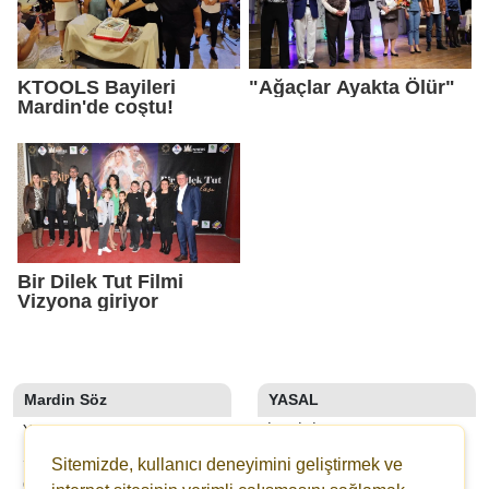
KTOOLS Bayileri
"Ağaçlar Ayakta Ölür"
Mardin'de coştu!
Bir Dilek Tut Filmi
Vizyona giriyor
Mardin Söz
YASAL
YAZARLAR
İLETIŞIM
SON DAKİKA
KÜNYE
Sitemizde, kullanıcı deneyimini geliştirmek ve
GALERİLER
YAYIN İLKELERI