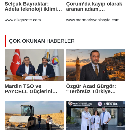
Selçuk Bayraktar:
Çorum’da kayıp olarak
Adeta teknoloji iklimi
aranan adam,
Güneydoğu'dan esecek
şarampole yuvarlanan
otomobilinin altında ölü
www.dikgazete.com
www.marmarisyenisayfa.com
bulundu
ÇOK OKUNAN
HABERLER
Mardin TSO ve
Özgür Azad Gürgör:
PAYCELL Güçlerini
"Terörsüz Türkiye
Birleştirdi
Protokolü Mardin
Turizmi İçin Yeni Bir
Dönemin Başlangıcıdır"