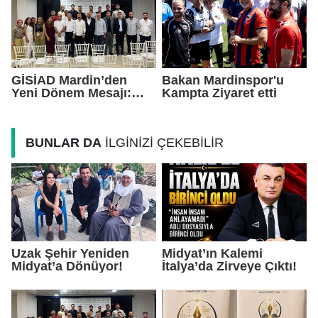
GİSİAD Mardin’den
Bakan Mardinspor'u
Yeni Dönem Mesajı:
Kampta Ziyaret etti
Daha Çok Sahada,
Daha Çok Üretim
BUNLAR DA
İLGİNİZİ ÇEKEBİLİR
Uzak Şehir Yeniden
Midyat’ın Kalemi
Midyat’a Dönüyor!
İtalya’da Zirveye Çıktı!