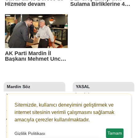
Hizmete devam
Sulama Birliklerine 48
Saatlik Can Suyu
AK Parti Mardin İl
Başkanı Mehmet Uncu:
"Doğayı Korumak,
Geleceğimizi
Korumaktır"
Mardin Söz
YASAL
YAZARLAR
İLETIŞIM
SON DAKİKA
KÜNYE
Sitemizde, kullanıcı deneyimini geliştirmek ve
GALERİLER
YAYIN İLKELERI
internet sitesinin verimli çalışmasını sağlamak
ANKETLER
KURALLAR
amacıyla çerezler kullanılmaktadır.
GAZETELER
GIZLILIK
Tamam
Gizlilik Politikası
YOL TARIFI
KULLANICI SÖZLEŞMESI