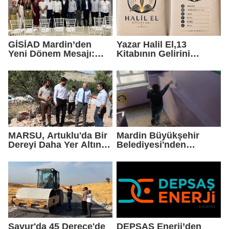
GİSİAD Mardin’den
Yazar Halil El,13
Yeni Dönem Mesajı:
Kitabının Gelirini
Daha Çok Sahada,
Öğrencilere Ayırdı
Daha Çok Üretim
MARSU, Artuklu'da Bir
Mardin Büyükşehir
Dereyi Daha Yer Altına
Belediyesi'nden
Alıyor
Okullarda Yaz Mesaisi
Savur'da 45 Derece'de
DEPSAŞ Enerji’den