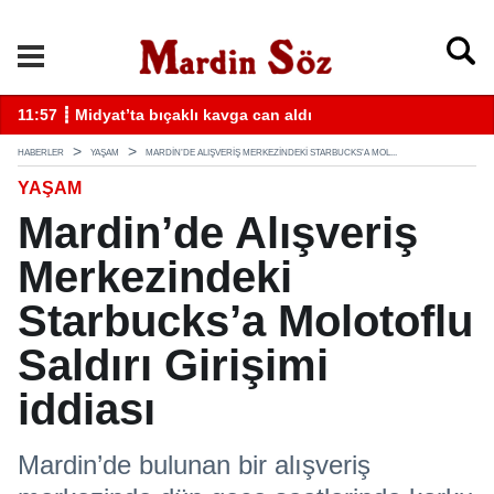
k
11:57 ┋ Midyat’ta bıçaklı kavga can aldı
11
HABERLER
YAŞAM
MARDIN’DE ALIŞVERIŞ MERKEZINDEKI STARBUCKS’A MOL...
YAŞAM
Mardin’de Alışveriş
Merkezindeki
Starbucks’a Molotoflu
Saldırı Girişimi
iddiası
Mardin’de bulunan bir alışveriş