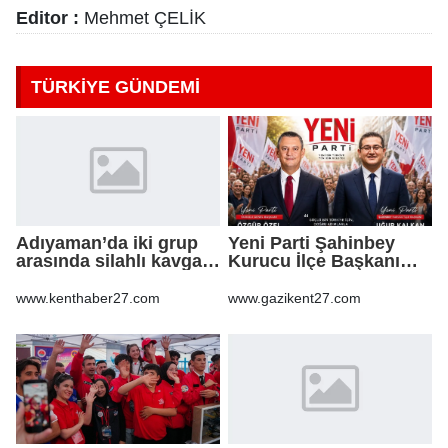
Editor :
Mehmet ÇELİK
TÜRKİYE GÜNDEMİ
Adıyaman’da iki grup
Yeni Parti Şahinbey
arasında silahlı kavga:
Kurucu İlçe Başkanı
3 yaralı
Uğur Kalkan oldu
www.kenthaber27.com
www.gazikent27.com