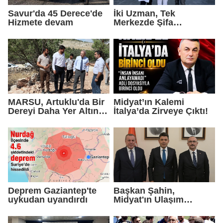
Savur'da 45 Derece'de
İki Uzman, Tek
Hizmete devam
Merkezde Şifa
Dağıtacak
MARSU, Artuklu'da Bir
Midyat’ın Kalemi
Dereyi Daha Yer Altına
İtalya’da Zirveye Çıktı!
Alıyor
Deprem Gaziantep'te
Başkan Şahin,
uykudan uyandırdı
Midyat'ın Ulaşım
Yatırımlarını Ankara'ya
Taşıdı