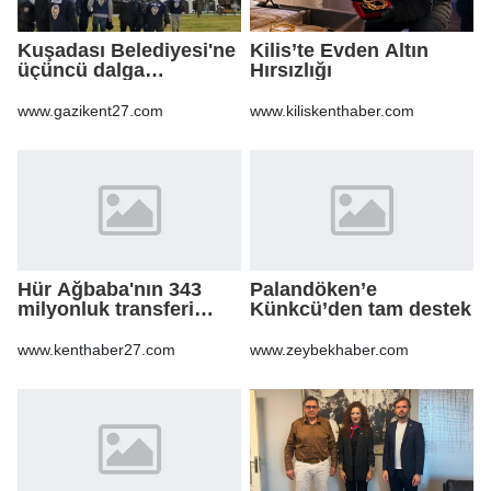
Kuşadası Belediyesi'ne
Kilis’te Evden Altın
üçüncü dalga
Hırsızlığı
operasyon
www.gazikent27.com
www.kiliskenthaber.com
Hür Ağbaba'nın 343
Palandöken’e
milyonluk transferi
Künkcü’den tam destek
MASAK raporunda! Veli
Ağbaba'ya milyonlar
www.kenthaber27.com
www.zeybekhaber.com
gitmiş