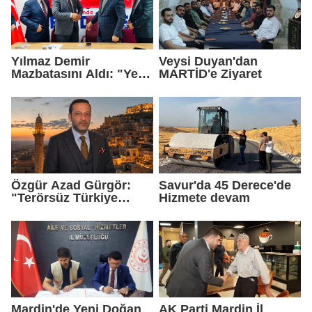
Yılmaz Demir
Veysi Duyan'dan
Mazbatasını Aldı: "Yeni
MARTİD'e Ziyaret
Gelmedik, Yeniden
Geldik"
Özgür Azad Gürgör:
Savur'da 45 Derece'de
"Terörsüz Türkiye
Hizmete devam
Protokolü Mardin
Turizmi İçin Yeni Bir
Dönemin Başlangıcıdır"
Mardin'de Yeni Doğan
AK Parti Mardin İl