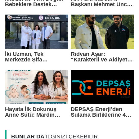
Bebeklere Destek
Başkanı Mehmet Uncu:
Paketi
"Doğayı Korumak,
Geleceğimizi
Korumaktır"
İki Uzman, Tek
Rıdvan Aşar:
Merkezde Şifa
"Karakterli ve Aidiyet
Dağıtacak
Duygusu Yüksek Bir
Kadro Kuruyoruz"
Hayata İlk Dokunuş
DEPSAŞ Enerji’den
Anne Sütü: Mardin
Sulama Birliklerine 48
EAH'den Anlamlı
Saatlik Can Suyu
Farkındalık Çağrısı
BUNLAR DA
İLGİNİZİ ÇEKEBİLİR