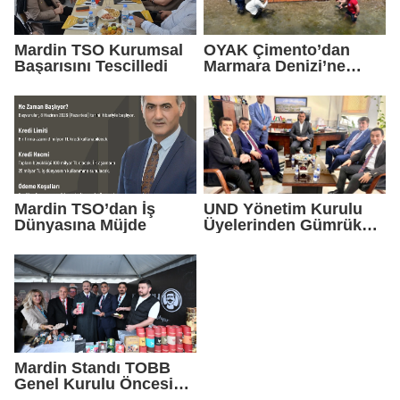
Mardin TSO Kurumsal
OYAK Çimento’dan
Başarısını Tescilledi
Marmara Denizi’ne
Sürdürülebilir Gelecek
Yatırımı
Mardin TSO’dan İş
UND Yönetim Kurulu
Dünyasına Müjde
Üyelerinden Gümrük
Müdürlüğüne Ziyaret
Mardin Standı TOBB
Genel Kurulu Öncesi
Ankara’da Yoğun İlgi