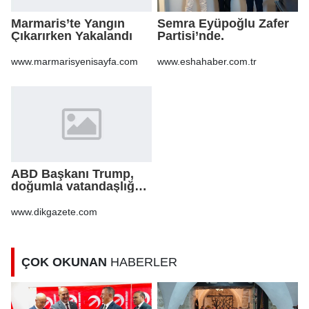
Marmaris’te Yangın
Semra Eyüpoğlu Zafer
Çıkarırken Yakalandı
Partisi’nde.
www.marmarisyenisayfa.com
www.eshahaber.com.tr
ABD Başkanı Trump,
doğumla vatandaşlığa
yönelik kısıtlamaları
genişleten
www.dikgazete.com
kararnameler imzaladı
ÇOK OKUNAN
HABERLER