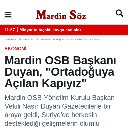
k
11:57 ┋ Midyat’ta bıçaklı kavga can aldı
11
HABERLER
EKONOMİ
MARDIN OSB BAŞKANI DUYAN, "ORTADOĞUYA AÇILAN ...
EKONOMİ
Mardin OSB Başkanı
Duyan, "Ortadoğuya
Açılan Kapıyız"
Mardin OSB Yönetim Kurulu Başkan
Vekili Nasır Duyan Gazetecilerle bir
araya geldi, Suriye’de herkesin
desteklediği gelişmelerin olumlu