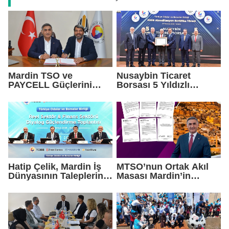
Mardin TSO ve
Nusaybin Ticaret
PAYCELL Güçlerini
Borsası 5 Yıldızlı
Birleştirdi
Akreditasyonunu
Yeniden Aldı
Hatip Çelik, Mardin İş
MTSO’nun Ortak Akıl
Dünyasının Taleplerini
Masası Mardin’in
Ankara'da Gündeme
Yatırım Vizyonunu
Taşıdı
Şekillendirdi