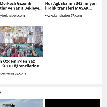
Merkezli Gizemli
Hür Ağbaba'nın 343 milyon
lar ve Yanıt Bekleyen
liralık transferi MASAK
r
raporunda!
ybekhaber.com
www.kenthaber27.com
n Özdemir’den Yaz
 Kursu öğrencilerine
t
beryenisoz.com
R