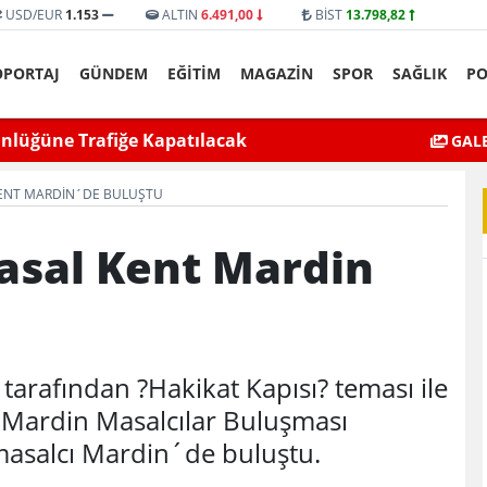
USD/EUR
1.153
ALTIN
6.491,00
BİST
13.798,82
ÖPORTAJ
GÜNDEM
EĞİTİM
MAGAZİN
SPOR
SAĞLIK
PO
yat’ta bıçaklı kavga can aldı
Mardin’de Ceza İn
GALE
KENT MARDIN´DE BULUŞTU
asal Kent Mardin
rafından ?Hakikat Kapısı? teması ile
n Mardin Masalcılar Buluşması
masalcı Mardin´de buluştu.