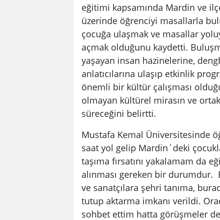
eğitimi kapsamında Mardin ve ilçe
üzerinde öğrenciyi masallarla bu
çocuğa ulaşmak ve masallar yoluyl
açmak olduğunu kaydetti. Buluşma
yaşayan insan hazinelerine, dengb
anlatıcılarına ulaşıp etkinlik prog
önemli bir kültür çalışması old
olmayan kültürel mirasın ve ortak
süreceğini belirtti.
Mustafa Kemal Üniversitesinde ö
saat yol gelip Mardin´deki çocukl
taşıma fırsatını yakalamam da eğ
alınması gereken bir durumdur. Ba
ve sanatçılara şehri tanıma, bura
tutup aktarma imkanı verildi. Or
sohbet ettim hatta görüşmeler de 