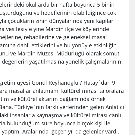
lerindeki okullarda bir hafta boyunca 5 binin
luşturduğunu ve hedeflerinin olabildiğince çok
a çocukların zihin dünyalarında yeni kapılar
 vesilesiyle yine Mardin ilçe ve köylerinde
ejlerine, rebabilerine ve geleneksel masal
ramına dahil ettiklerini ve bu yönüyle etkinliğin
uğunu ve Mardin Müzesi Müdürlüğü olarak somut
 değerlerin yaşatılmasına yönelik çalışmalarının
ğretim üyesi Gönül Reyhanoğlu,? Hatay´dan 9
ara masallar anlatmam, kültürel mirası ta oralara
itim ve kültürel aktarım bağlamında örnek
na, Türkiye´nin farklı yerlerinden gelen Anlatıcı
daki insanlarla kaynaşma ve kültürel mirası canlı
ada bulunduğum süre boyunca birçok kişi ile
yaptım. Aralarında geçen yıl da gelenler vardı.