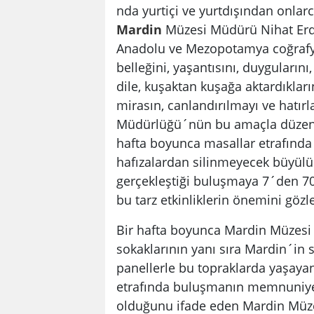
nda yurtiçi ve yurtdışından onlarc
Mardin
Müzesi Müdürü Nihat Erdo
Anadolu ve Mezopotamya coğrafyas
belleğini, yaşantısını, duyguların
dile, kuşaktan kuşağa aktardıklar
mirasın, canlandırılmayı ve hatır
Müdürlüğü´nün bu amaçla düzenled
hafta boyunca masallar etrafında 
hafızalardan silinmeyecek büyülü g
gerçekleştiği buluşmaya 7´den 70´
bu tarz etkinliklerin önemini gözle
Bir hafta boyunca Mardin Müzesi b
sokaklarının yanı sıra Mardin´in 
panellerle bu topraklarda yaşayan
etrafında buluşmanın memnuniyet
olduğunu ifade eden Mardin Müz