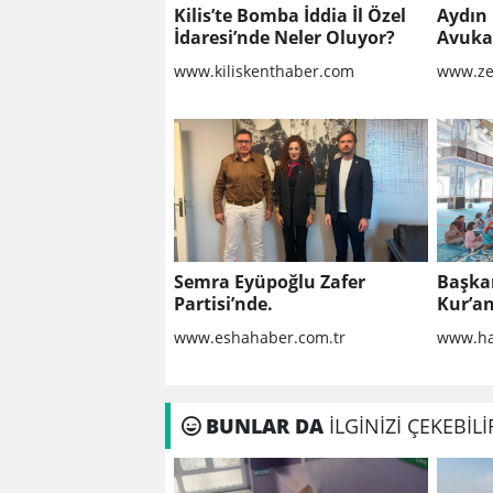
Kilis’te Bomba İddia İl Özel
Aydın 
İdaresi’nde Neler Oluyor?
Avukat
Sorula
www.kiliskenthaber.com
www.ze
Semra Eyüpoğlu Zafer
Başka
Partisi’nde.
Kur’an
ziyare
www.eshahaber.com.tr
www.ha
BUNLAR DA
İLGİNİZİ ÇEKEBİLİ