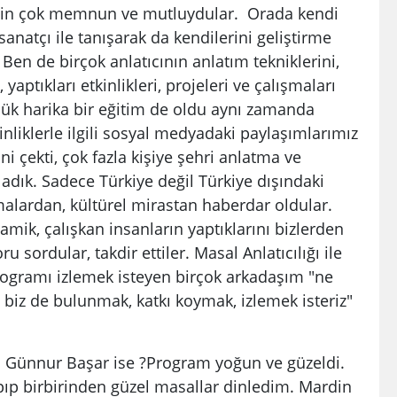
 için çok memnun ve mutluydular. Orada kendi
ve sanatçı ile tanışarak da kendilerini geliştirme
r. Ben de birçok anlatıcının anlatım tekniklerini,
 yaptıkları etkinlikleri, projeleri ve çalışmaları
ük harika bir eğitim de oldu aynı zamanda
nliklerle ilgili sosyal medyadaki paylaşımlarımız
ni çekti, çok fazla kişiye şehri anlatma ve
ladık. Sadece Türkiye değil Türkiye dışındaki
alardan, kültürel mirastan haberdar oldular.
mik, çalışkan insanların yaptıklarını bizlerden
soru sordular, takdir ettiler. Masal Anlatıcılığı ile
rogramı izlemek isteyen birçok arkadaşım "ne
 biz de bulunmak, katkı koymak, izlemek isteriz"
ünnur Başar ise ?Program yoğun ve güzeldi.
ıp birbirinden güzel masallar dinledim. Mardin