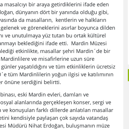
a masalcıyı bir araya getirdiklerini ifade eden
ğan, dünyanın dört bir yanında olduğu gibi,
ında da masalların, kentlerin ve halkların
ı, gelenek ve göreneklerini asırlar boyunca dilden
ını ve unutulmaya yüz tutan bu ortak kültürel
lanmayı beklediğini ifade etti. Mardin Müzesi
iği etkinlikte, masallar şehri Mardin´de bir
Mardinlilere ve misafirlerine uzun süre
ünler yaşatıldığını ve tüm etkinliklerin ücretsiz
e tüm Mardinlilerin yoğun ilgisi ve katılımının
r önüne serdiğini belirtti.
inası, eski Mardin evleri, damları ve
sosyal alanlarında gerçekleşen konser, sergi ve
 ve konuşulan farklı dillerde anlatılan masallar
ini kendisiyle paylaşan çok sayıda vatandaş
esi Müdürü Nihat Erdoğan, buluşmanın müze