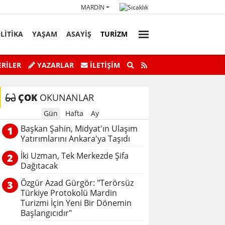
MARDIN
LİTİKA
YAŞAM
ASAYİŞ
TURİZM
faz Personeli Günü’ne Özel Satranç
Savur’da “Sky Adve
RİLER
YAZARLAR
İLETIŞIM
Turnuvası
ÇOK
OKUNANLAR
Gün
Hafta
Ay
Başkan Şahin, Midyat'ın Ulaşım
1
Yatırımlarını Ankara'ya Taşıdı
İki Uzman, Tek Merkezde Şifa
2
Dağıtacak
Özgür Azad Gürgör: "Terörsüz
3
Türkiye Protokolü Mardin
Turizmi İçin Yeni Bir Dönemin
Başlangıcıdır"