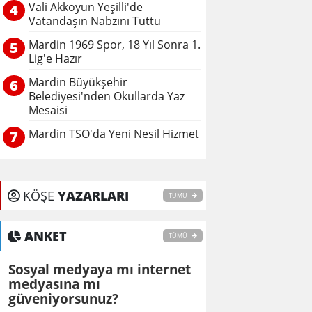
Vali Akkoyun Yeşilli'de
4
Vatandaşın Nabzını Tuttu
Mardin 1969 Spor, 18 Yıl Sonra 1.
5
Lig'e Hazır
Mardin Büyükşehir
6
Belediyesi'nden Okullarda Yaz
Mesaisi
Mardin TSO'da Yeni Nesil Hizmet
7
KÖŞE
YAZARLARI
TÜMÜ
ANKET
TÜMÜ
Sosyal medyaya mı internet
medyasına mı
güveniyorsunuz?