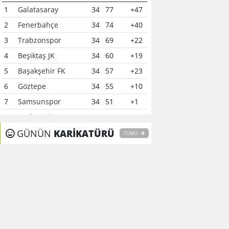
1
Galatasaray
34
77
+47
2
Fenerbahçe
34
74
+40
3
Trabzonspor
34
69
+22
4
Beşiktaş JK
34
60
+19
5
Başakşehir FK
34
57
+23
6
Göztepe
34
55
+10
7
Samsunspor
34
51
+1
8
Çaykur Rizespor
34
41
-6
9
GÜNÜN
Konyaspor
KARİKATÜRÜ
34
40
-7
TÜMÜ
10
Kocaelispor
34
37
-12
11
Alanyaspor
34
37
0
12
Gaziantep FK
34
37
-15
13
Kasımpaşa
34
35
-16
14
Gençlerbirliği
34
34
-11
15
Eyüpspor
34
33
-15