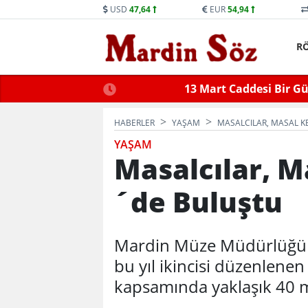
USD
47,64
EUR
54,94
R
ne Trafiğe Kapatılacak
Mid
HABERLER
YAŞAM
MASALCILAR, MASAL 
YAŞAM
Masalcılar, M
´de Buluştu
Mardin Müze Müdürlüğü ta
bu yıl ikincisi düzenlene
kapsamında yaklaşık 40 