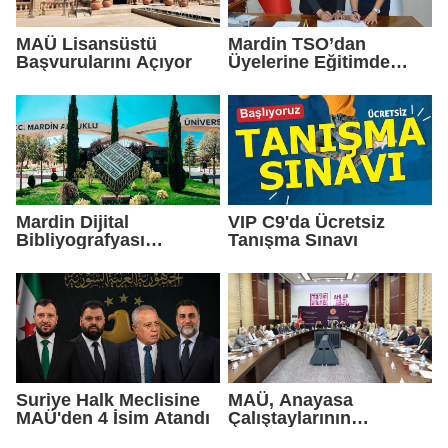
MAÜ Lisansüstü
Mardin TSO’dan
Başvurularını Açıyor
Üyelerine Eğitimde
Yüzde 20 İndirim
Mardin Dijital
VIP C9'da Ücretsiz
Bibliyografyası
Tanışma Sınavı
Araştırmacılarla
Buluştu
Suriye Halk Meclisine
MAÜ, Anayasa
MAÜ'den 4 İsim Atandı
Çalıştaylarının
Altıncısına Ev Sahipliği