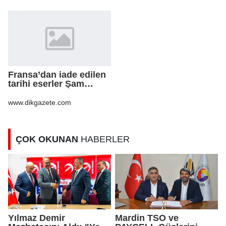
Gerekenler
Fransa’dan iade edilen
tarihi eserler Şam
Kalesi’nde sergilendi
www.dikgazete.com
ÇOK OKUNAN
HABERLER
Yılmaz Demir
Mardin TSO ve