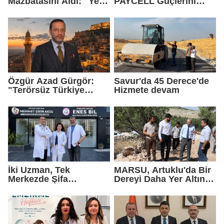
Mazbatasını Aldı: "Yeni
PAYCELL Güçlerini
Gelmedik, Yeniden
Birleştirdi
Geldik"
Özgür Azad Gürgör:
Savur'da 45 Derece'de
"Terörsüz Türkiye
Hizmete devam
Protokolü Mardin
Turizmi İçin Yeni Bir
Dönemin Başlangıcıdır"
İki Uzman, Tek
MARSU, Artuklu'da Bir
Merkezde Şifa
Dereyi Daha Yer Altına
Dağıtacak
Alıyor