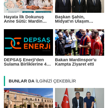
Hayata İlk Dokunuş
Başkan Şahin,
Anne Sütü: Mardin
Midyat'ın Ulaşım
EAH'den Anlamlı
Yatırımlarını Ankara'ya
Farkındalık Çağrısı
Taşıdı
DEPSAŞ Enerji’den
Bakan Mardinspor'u
Sulama Birliklerine 48
Kampta Ziyaret etti
Saatlik Can Suyu
BUNLAR DA
İLGİNİZİ ÇEKEBİLİR