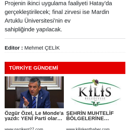
Projenin ikinci uygulama faaliyeti Hatay’da
gerçekleştirilecek; final zirvesi ise Mardin
Artuklu Üniversitesi’nin ev
sahipliğinde yapılacak.
Editor :
Mehmet ÇELİK
TÜRKİYE GÜNDEMİ
Özgür Özel, Le Monde'a
ŞEHRİN MUHTELİF
yazdı: YENİ Parti olarak
BÖLGELERİNE
farklı bir gelecek
KALDIRIM YAPILMASI
öneriyoruz
VE BOZULAN
www.gazikent27.com
www.kiliskenthaber.com