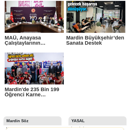
Yaptı
MAÜ, Anayasa
Mardin Büyükşehir’den
Çalıştaylarının
Sanata Destek
Altıncısına Ev Sahipliği
Yaptı
Mardin'de 235 Bin 199
Öğrenci Karne
Heyecanı Yaşadı
Mardin Söz
YASAL
YAZARLAR
İLETIŞIM