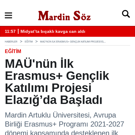
k
11:57 ┋ Midyat’ta bıçaklı kavga can aldı
11
HABERLER
EĞİTİM
MAÜ'NÜN İLK ERASMUS+ GENÇLIK KATILIMI PROJESI EL...
EĞİTİM
MAÜ'nün İlk
Erasmus+ Gençlik
Katılımı Projesi
Elazığ’da Başladı
Mardin Artuklu Üniversitesi, Avrupa
Birliği Erasmus+ Programı 2021-2027
dönemi kapsamında desteklenen ilk