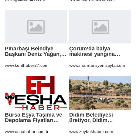
KALDIRIMLARIN
ONARILMASI YAPIM İŞİ
Pınarbaşı Belediye
Çorum’da balya
Başkanı Deniz Yağan,
makinesi yangına
Yeni Parti’ye geçti
sebep oldu: 500 dönüm
anız küle döndü
www.kenthaber27.com
www.marmarisyenisayfa.com
Bursa Eşya Taşıma ve
Didim Belediyesi
Depolama Fiyatları
üretiyor, Didim
2026: Güvenli Hizmet
güzelleşiyor
İçin Bilinmesi
www.eshahaber.com.tr
www.zeybekhaber.com