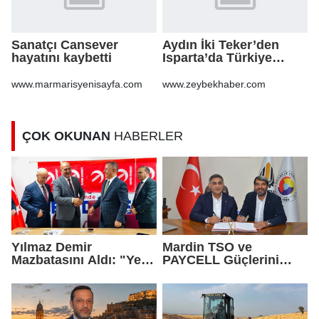
Sanatçı Cansever
Aydın İki Teker’den
hayatını kaybetti
Isparta’da Türkiye
ikinciliği Ömer
Altuntaş, sporcuları
www.marmarisyenisayfa.com
www.zeybekhaber.com
tebrik etti
ÇOK OKUNAN
HABERLER
Yılmaz Demir
Mardin TSO ve
Mazbatasını Aldı: "Yeni
PAYCELL Güçlerini
Gelmedik, Yeniden
Birleştirdi
Geldik"