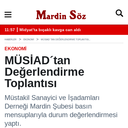
k
11:57 ┋ Midyat’ta bıçaklı kavga can aldı
11
HABERLER
EKONOMİ
MÜSİAD´TAN DEĞERLENDIRME TOPLANTISI...
EKONOMİ
MÜSİAD´tan
Değerlendirme
Toplantısı
Müstakil Sanayici ve İşadamları
Derneği Mardin Şubesi basın
mensuplarıyla durum değerlendirmesi
yaptı.