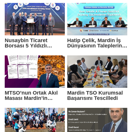
Nusaybin Ticaret
Hatip Çelik, Mardin İş
Borsası 5 Yıldızlı
Dünyasının Taleplerini
Akreditasyonunu
Ankara'da Gündeme
Yeniden Aldı
Taşıdı
MTSO’nun Ortak Akıl
Mardin TSO Kurumsal
Masası Mardin’in
Başarısını Tescilledi
Yatırım Vizyonunu
Şekillendirdi