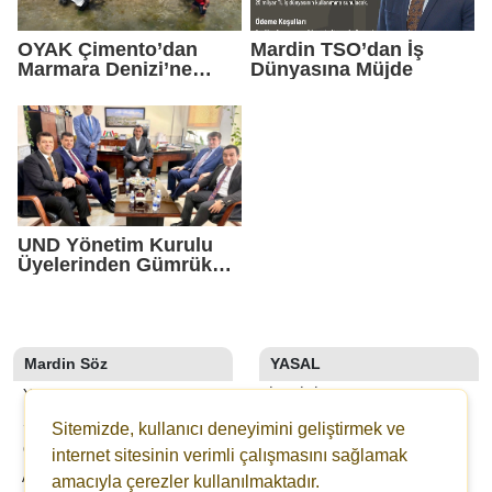
OYAK Çimento’dan
Mardin TSO’dan İş
Marmara Denizi’ne
Dünyasına Müjde
Sürdürülebilir Gelecek
Yatırımı
UND Yönetim Kurulu
Üyelerinden Gümrük
Müdürlüğüne Ziyaret
Mardin Söz
YASAL
YAZARLAR
İLETIŞIM
SON DAKİKA
KÜNYE
Sitemizde, kullanıcı deneyimini geliştirmek ve
GALERİLER
YAYIN İLKELERI
internet sitesinin verimli çalışmasını sağlamak
ANKETLER
KURALLAR
amacıyla çerezler kullanılmaktadır.