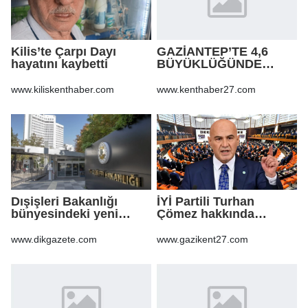
Kilis’te Çarpı Dayı
GAZİANTEP’TE 4,6
hayatını kaybetti
BÜYÜKLÜĞÜNDE
DEPREM!
www.kiliskenthaber.com
www.kenthaber27.com
Dışişleri Bakanlığı
İYİ Partili Turhan
bünyesindeki yeni
Çömez hakkında
atamalar Resmi
soruşturma başlatıldı
Gazete'de
www.dikgazete.com
www.gazikent27.com