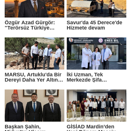
Özgür Azad Gürgör:
Savur'da 45 Derece'de
"Terörsüz Türkiye
Hizmete devam
Protokolü Mardin
Turizmi İçin Yeni Bir
Dönemin Başlangıcıdır"
MARSU, Artuklu'da Bir
İki Uzman, Tek
Dereyi Daha Yer Altına
Merkezde Şifa
Alıyor
Dağıtacak
Başkan Şahin,
GİSİAD Mardin’den