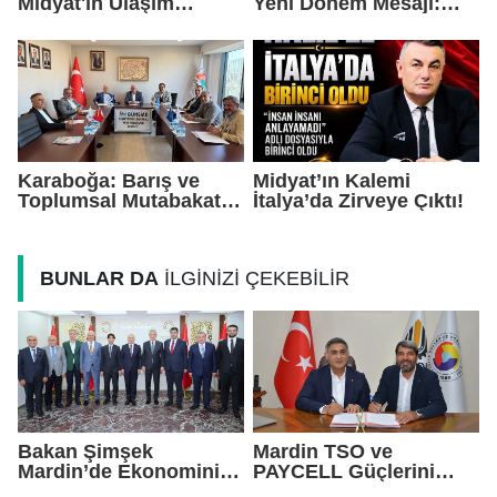
Midyat'ın Ulaşım
Yeni Dönem Mesajı:
Yatırımlarını Ankara'ya
Daha Çok Sahada,
Taşıdı
Daha Çok Üretim
Karaboğa: Barış ve
Midyat’ın Kalemi
Toplumsal Mutabakat
İtalya’da Zirveye Çıktı!
Ekonomiyi
Güçlendirecek
BUNLAR DA
İLGİNİZİ ÇEKEBİLİR
Bakan Şimşek
Mardin TSO ve
Mardin’de Ekonominin
PAYCELL Güçlerini
Nabzını Tuttu
Birleştirdi