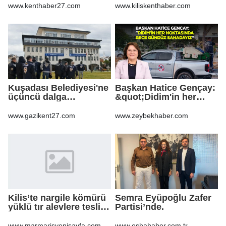
Ağbaba'ya milyonlar
www.kenthaber27.com
www.kiliskenthaber.com
gitmiş
Kuşadası Belediyesi'ne
Başkan Hatice Gençay:
üçüncü dalga
&quot;Didim'in her
operasyon
noktasında gece
gündüz
www.gazikent27.com
www.zeybekhaber.com
sahadayız&quot;
Kilis’te nargile kömürü
Semra Eyüpoğlu Zafer
yüklü tır alevlere teslim
Partisi’nde.
oldu
www.marmarisyenisayfa.com
www.eshahaber.com.tr