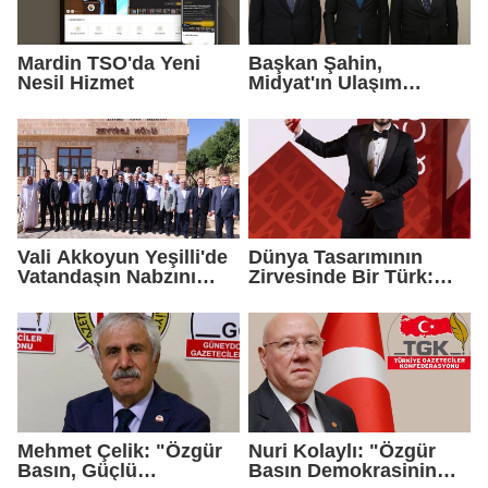
Mardin TSO'da Yeni
Başkan Şahin,
Nesil Hizmet
Midyat'ın Ulaşım
Yatırımlarını Ankara'ya
Taşıdı
Vali Akkoyun Yeşilli'de
Dünya Tasarımının
Vatandaşın Nabzını
Zirvesinde Bir Türk:
Tuttu
Zeynel Çağlar
Ayanoğlu'na İtalya'dan
Birincilik Ödülü
Mehmet Çelik: "Özgür
Nuri Kolaylı: "Özgür
Basın, Güçlü
Basın Demokrasinin