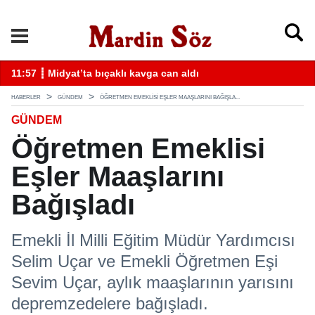
k
11:57 ┋ Midyat’ta bıçaklı kavga can aldı
11
HABERLER
GÜNDEM
ÖĞRETMEN EMEKLISI EŞLER MAAŞLARINI BAĞIŞLA...
GÜNDEM
Öğretmen Emeklisi
Eşler Maaşlarını
Bağışladı
Emekli İl Milli Eğitim Müdür Yardımcısı
Selim Uçar ve Emekli Öğretmen Eşi
Sevim Uçar, aylık maaşlarının yarısını
depremzedelere bağışladı.