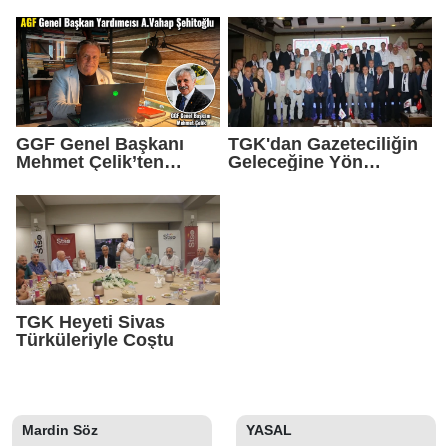
Demokrasinin
Güvencesidir"
Teminatıdır"
GGF Genel Başkanı
TGK'dan Gazeteciliğin
Mehmet Çelik’ten
Geleceğine Yön
Gazeteci Vahap
Verecek Tarihi Adım
Şehitoğlu’na Yapılan
Saldırıya Sert Tepki
TGK Heyeti Sivas
Türküleriyle Coştu
Mardin Söz
YASAL