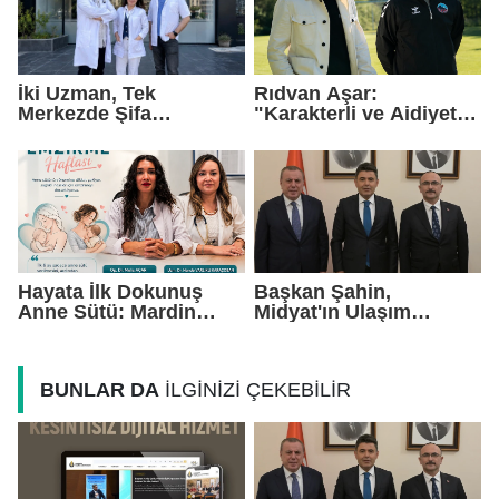
İki Uzman, Tek
Rıdvan Aşar:
Merkezde Şifa
"Karakterli ve Aidiyet
Dağıtacak
Duygusu Yüksek Bir
Kadro Kuruyoruz"
Hayata İlk Dokunuş
Başkan Şahin,
Anne Sütü: Mardin
Midyat'ın Ulaşım
EAH'den Anlamlı
Yatırımlarını Ankara'ya
Farkındalık Çağrısı
Taşıdı
BUNLAR DA
İLGİNİZİ ÇEKEBİLİR