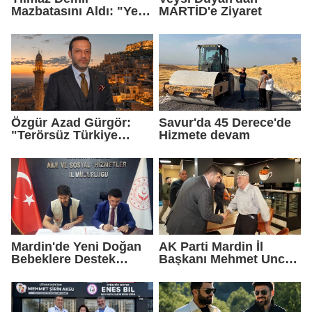
Mazbatasını Aldı: "Yeni
MARTİD'e Ziyaret
Gelmedik, Yeniden
Geldik"
Özgür Azad Gürgör:
Savur'da 45 Derece'de
"Terörsüz Türkiye
Hizmete devam
Protokolü Mardin
Turizmi İçin Yeni Bir
Dönemin Başlangıcıdır"
Mardin'de Yeni Doğan
AK Parti Mardin İl
Bebeklere Destek
Başkanı Mehmet Uncu:
Paketi
"Doğayı Korumak,
Geleceğimizi
Korumaktır"