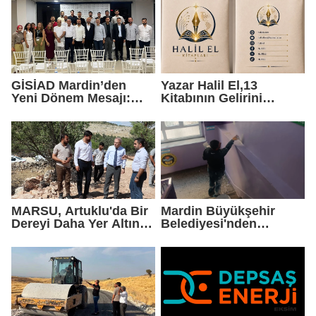
GİSİAD Mardin’den
Yazar Halil El,13
Yeni Dönem Mesajı:
Kitabının Gelirini
Daha Çok Sahada,
Öğrencilere Ayırdı
Daha Çok Üretim
MARSU, Artuklu'da Bir
Mardin Büyükşehir
Dereyi Daha Yer Altına
Belediyesi'nden
Alıyor
Okullarda Yaz Mesaisi