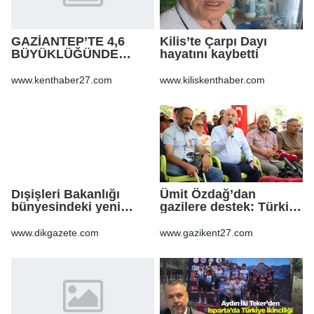
GAZİANTEP’TE 4,6
Kilis’te Çarpı Dayı
BÜYÜKLÜĞÜNDE
hayatını kaybetti
DEPREM!
www.kenthaber27.com
www.kiliskenthaber.com
Dışişleri Bakanlığı
Ümit Özdağ’dan
bünyesindeki yeni
gazilere destek: Türkiye
atamalar Resmi
bu sorunu daha fazla
Gazete'de
taşımamalı
www.dikgazete.com
www.gazikent27.com