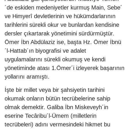
´de eskiden medeniyetler kurmuş Main, Sebe´
ve Himyerî devletlerinin ve hükümdarlarının
tarihlerini sürekli okur ve bunlardan kendisine
dersler çıkartarak yönetimini sürdürmüştür.
Ömer İbn Abdülaziz ise, başta Hz. Ömer İbnü
´l-Hattab´ın biyografisi ve adalet
uygulamalarını sürekli okumuş ve kendi
yönetiminde atası 1.Ömer´i izleyerek başarının
yollarını aramıştı.
İşte bir millet veya bir şahsiyetin tarihini
okumak onların bütün tecrübelerine sahip
olmak demektir. Galiba İbn Miskeveyh´in
eserine Tecâribu´l-Ümem (milletlerin
tecrübeleri) adını vermesindeki hikmet bu