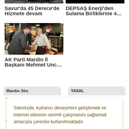
Savur'da 45 Derece'de
DEPSAŞ Enerji’den
Hizmete devam
Sulama Birliklerine 48
Saatlik Can Suyu
AK Parti Mardin İl
Başkanı Mehmet Uncu:
"Doğayı Korumak,
Geleceğimizi
Korumaktır"
Mardin Söz
YASAL
YAZARLAR
İLETIŞIM
SON DAKİKA
KÜNYE
Sitemizde, kullanıcı deneyimini geliştirmek ve
GALERİLER
YAYIN İLKELERI
internet sitesinin verimli çalışmasını sağlamak
ANKETLER
KURALLAR
amacıyla çerezler kullanılmaktadır.
GAZETELER
GIZLILIK