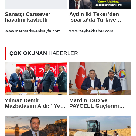
Sanatçı Cansever
Aydın İki Teker’den
hayatını kaybetti
Isparta’da Türkiye
ikinciliği Ömer
Altuntaş, sporcuları
www.marmarisyenisayfa.com
www.zeybekhaber.com
tebrik etti
ÇOK OKUNAN
HABERLER
Yılmaz Demir
Mardin TSO ve
Mazbatasını Aldı: "Yeni
PAYCELL Güçlerini
Gelmedik, Yeniden
Birleştirdi
Geldik"