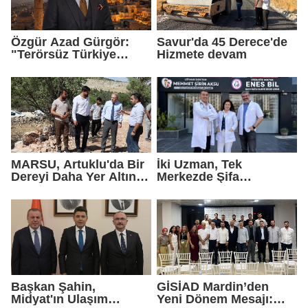
Özgür Azad Gürgör:
Savur'da 45 Derece'de
"Terörsüz Türkiye
Hizmete devam
Protokolü Mardin
Turizmi İçin Yeni Bir
Dönemin Başlangıcıdır"
MARSU, Artuklu'da Bir
İki Uzman, Tek
Dereyi Daha Yer Altına
Merkezde Şifa
Alıyor
Dağıtacak
Başkan Şahin,
GİSİAD Mardin’den
Midyat'ın Ulaşım
Yeni Dönem Mesajı: