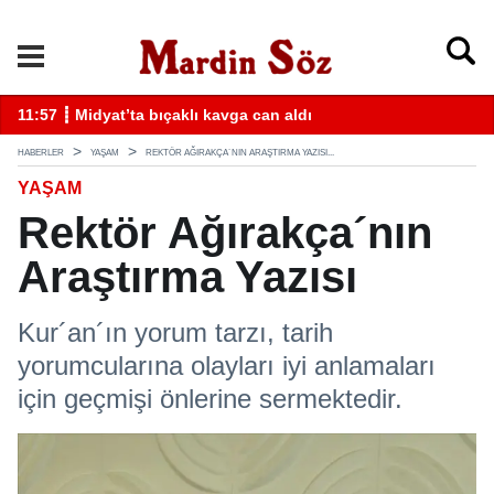
k
11:57 ┋ Midyat’ta bıçaklı kavga can aldı
11
HABERLER
YAŞAM
REKTÖR AĞIRAKÇA´NIN ARAŞTIRMA YAZISI...
YAŞAM
Rektör Ağırakça´nın
Araştırma Yazısı
Kur´an´ın yorum tarzı, tarih
yorumcularına olayları iyi anlamaları
için geçmişi önlerine sermektedir.