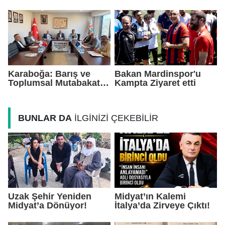
Yatırımlarını Ankara'ya
Daha Çok Sahada,
Taşıdı
Daha Çok Üretim
Karaboğa: Barış ve
Bakan Mardinspor'u
Toplumsal Mutabakat
Kampta Ziyaret etti
Ekonomiyi
Güçlendirecek
BUNLAR DA
İLGİNİZİ ÇEKEBİLİR
Uzak Şehir Yeniden
Midyat’ın Kalemi
Midyat’a Dönüyor!
İtalya’da Zirveye Çıktı!