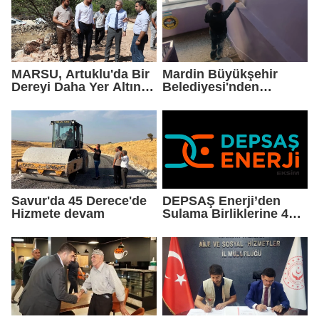
MARSU, Artuklu'da Bir
Mardin Büyükşehir
Dereyi Daha Yer Altına
Belediyesi'nden
Alıyor
Okullarda Yaz Mesaisi
Savur'da 45 Derece'de
DEPSAŞ Enerji’den
Hizmete devam
Sulama Birliklerine 48
Saatlik Can Suyu