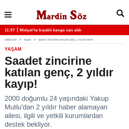
k
11:57 ┋ Midyat’ta bıçaklı kavga can aldı
11
HABERLER
YAŞAM
SAADET ZINCIRINE KATILAN GENÇ, 2 YILDIR KAYIP!...
YAŞAM
Saadet zincirine
katılan genç, 2 yıldır
kayıp!
2000 doğumlu 24 yaşındaki Yakup
Mutlu’dan 2 yıldır haber alamayan
ailesi, ilgili ve yetkili kurumlardan
destek bekliyor.