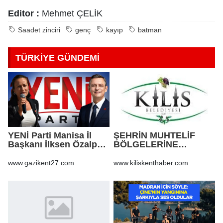
Editor :
Mehmet ÇELİK
Saadet zinciri
genç
kayıp
batman
TÜRKİYE GÜNDEMİ
YENİ Parti Manisa İl
ŞEHRİN MUHTELİF
Başkanı İlksen Özalper
BÖLGELERİNE
tutuklandı
KALDIRIM YAPILMASI
VE BOZULAN
www.gazikent27.com
www.kiliskenthaber.com
KALDIRIMLARIN
ONARILMASI YAPIM İŞİ