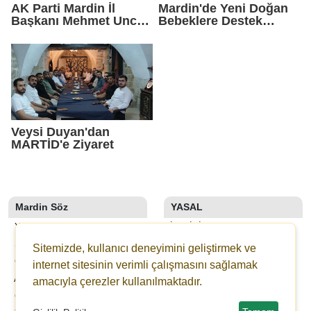
AK Parti Mardin İl
Mardin'de Yeni Doğan
Başkanı Mehmet Uncu:
Bebeklere Destek
"Doğayı Korumak,
Paketi
Geleceğimizi
Korumaktır"
Veysi Duyan'dan
MARTİD'e Ziyaret
Mardin Söz
YASAL
YAZARLAR
İLETIŞIM
SON DAKİKA
KÜNYE
Sitemizde, kullanıcı deneyimini geliştirmek ve
GALERİLER
YAYIN İLKELERI
internet sitesinin verimli çalışmasını sağlamak
ANKETLER
KURALLAR
amacıyla çerezler kullanılmaktadır.
GAZETELER
GIZLILIK