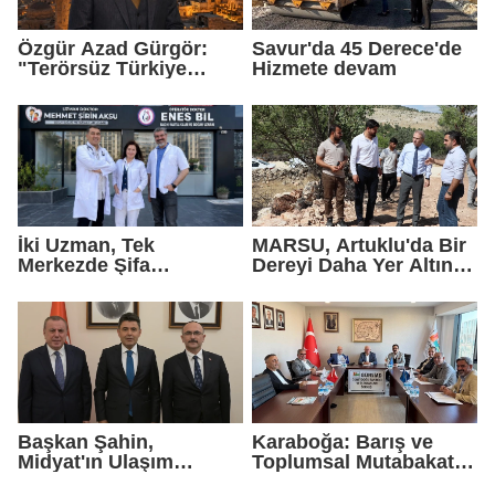
Özgür Azad Gürgör:
Savur'da 45 Derece'de
"Terörsüz Türkiye
Hizmete devam
Protokolü Mardin
Turizmi İçin Yeni Bir
Dönemin Başlangıcıdır"
İki Uzman, Tek
MARSU, Artuklu'da Bir
Merkezde Şifa
Dereyi Daha Yer Altına
Dağıtacak
Alıyor
Başkan Şahin,
Karaboğa: Barış ve
Midyat'ın Ulaşım
Toplumsal Mutabakat
Yatırımlarını Ankara'ya
Ekonomiyi