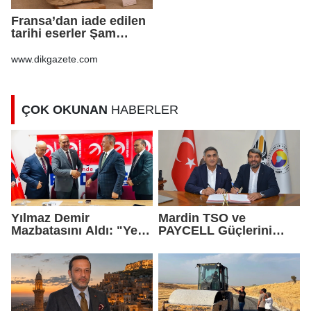
Fransa’dan iade edilen
tarihi eserler Şam
Kalesi’nde sergilendi
www.dikgazete.com
ÇOK OKUNAN
HABERLER
Yılmaz Demir
Mardin TSO ve
Mazbatasını Aldı: "Yeni
PAYCELL Güçlerini
Gelmedik, Yeniden
Birleştirdi
Geldik"