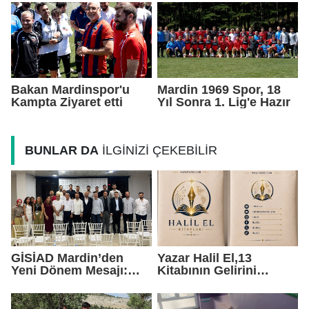
Taşıdı
Güçlendirecek
Bakan Mardinspor'u
Mardin 1969 Spor, 18
Kampta Ziyaret etti
Yıl Sonra 1. Lig'e Hazır
BUNLAR DA
İLGİNİZİ ÇEKEBİLİR
GİSİAD Mardin’den
Yazar Halil El,13
Yeni Dönem Mesajı:
Kitabının Gelirini
Daha Çok Sahada,
Öğrencilere Ayırdı
Daha Çok Üretim