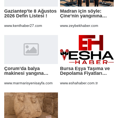
Gaziantep’te 8 Ağustos
Madran için söyle:
2026 Defin Listesi !
Çine’nin yangınına
şarkıyla ses oldular
www.kenthaber27.com
www.zeybekhaber.com
Çorum’da balya
Bursa Eşya Taşıma ve
makinesi yangına
Depolama Fiyatları
sebep oldu: 500 dönüm
2026: Güvenli Hizmet
anız küle döndü
İçin Bilinmesi
www.marmarisyenisayfa.com
www.eshahaber.com.tr
Gerekenler