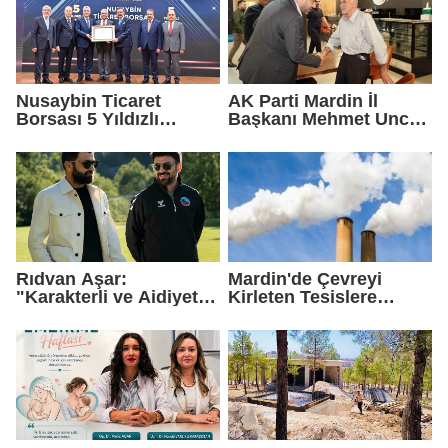
Nusaybin Ticaret
AK Parti Mardin İl
Borsası 5 Yıldızlı
Başkanı Mehmet Uncu:
Akreditasyonunu
"Doğayı Korumak,
Yeniden Aldı
Geleceğimizi
Korumaktır"
Rıdvan Aşar:
Mardin'de Çevreyi
"Karakterli ve Aidiyet
Kirleten Tesislere
Duygusu Yüksek Bir
Rekor Ceza: 2,6 Milyon
Kadro Kuruyoruz"
TL Yaptırım