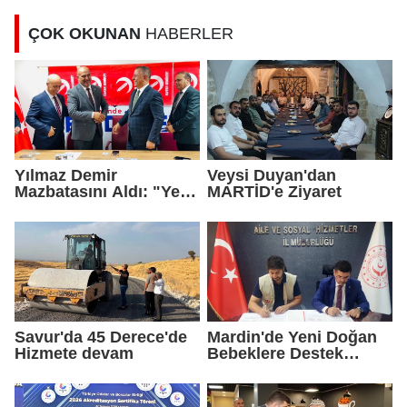
ÇOK OKUNAN
HABERLER
Yılmaz Demir
Veysi Duyan'dan
Mazbatasını Aldı: "Yeni
MARTİD'e Ziyaret
Gelmedik, Yeniden
Geldik"
Savur'da 45 Derece'de
Mardin'de Yeni Doğan
Hizmete devam
Bebeklere Destek
Paketi