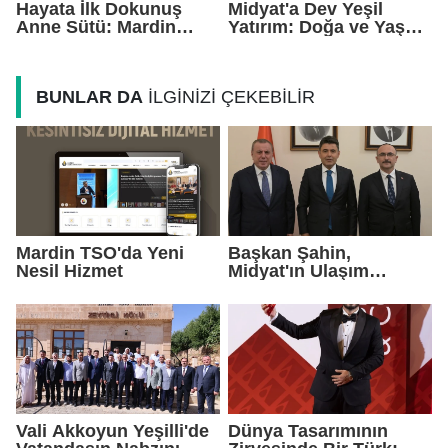
Hayata İlk Dokunuş
Midyat'a Dev Yeşil
Anne Sütü: Mardin
Yatırım: Doğa ve Yaşam
EAH'den Anlamlı
Kompleksi Yükseliyor
Farkındalık Çağrısı
BUNLAR DA
İLGİNİZİ ÇEKEBİLİR
Mardin TSO'da Yeni
Başkan Şahin,
Nesil Hizmet
Midyat'ın Ulaşım
Yatırımlarını Ankara'ya
Taşıdı
Vali Akkoyun Yeşilli'de
Dünya Tasarımının