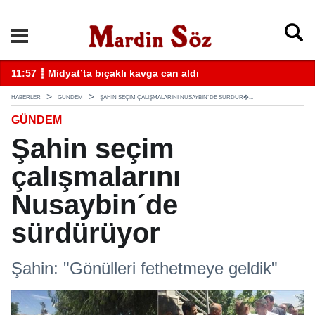
k
11:57 ┋ Midyat’ta bıçaklı kavga can aldı
11
HABERLER
GÜNDEM
ŞAHIN SEÇIM ÇALIŞMALARINI NUSAYBIN´DE SÜRDÜR�...
GÜNDEM
Şahin seçim
çalışmalarını
Nusaybin´de
sürdürüyor
Şahin: "Gönülleri fethetmeye geldik"