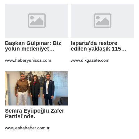
Başkan Gülpınar: Biz
Isparta'da restore
yolun medeniyet
edilen yaklaşık 115
olduğuna inanıyoruz
yıllık konak, tarihi
atmosferiyle
www.haberyenisoz.com
www.dikgazete.com
misafirlerini ağırlıyo
Semra Eyüpoğlu Zafer
Partisi’nde.
www.eshahaber.com.tr