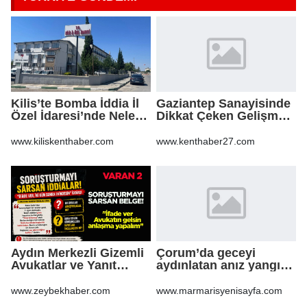
Kilis’te Bomba İddia İl
Gaziantep Sanayisinde
Özel İdaresi’nde Neler
Dikkat Çeken Gelişme,
Oluyor?
Uslu Group Finansal
Yeniden Yapılandırma
www.kiliskenthaber.com
www.kenthaber27.com
Sürecine Girdi
Aydın Merkezli Gizemli
Çorum’da geceyi
Avukatlar ve Yanıt
aydınlatan anız yangını
Bekleyen Sorular
korkuttu
www.zeybekhaber.com
www.marmarisyenisayfa.com