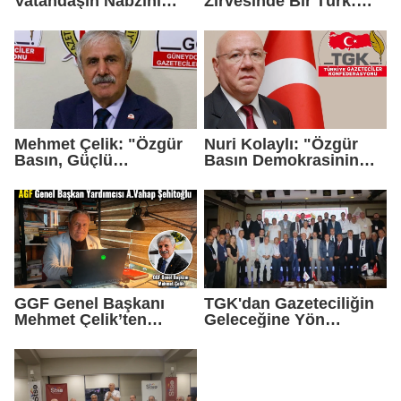
Vatandaşın Nabzını
Zirvesinde Bir Türk:
Tuttu
Zeynel Çağlar
Ayanoğlu'na İtalya'dan
Birincilik Ödülü
Mehmet Çelik: "Özgür
Nuri Kolaylı: "Özgür
Basın, Güçlü
Basın Demokrasinin
Demokrasinin
Güvencesidir"
Teminatıdır"
GGF Genel Başkanı
TGK'dan Gazeteciliğin
Mehmet Çelik’ten
Geleceğine Yön
Gazeteci Vahap
Verecek Tarihi Adım
Şehitoğlu’na Yapılan
Saldırıya Sert Tepki