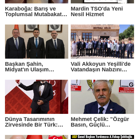
Karaboğa: Barış ve
Mardin TSO'da Yeni
Toplumsal Mutabakat
Nesil Hizmet
Ekonomiyi
Güçlendirecek
Başkan Şahin,
Vali Akkoyun Yeşilli'de
Midyat'ın Ulaşım
Vatandaşın Nabzını
Yatırımlarını Ankara'ya
Tuttu
Taşıdı
Dünya Tasarımının
Mehmet Çelik: "Özgür
Zirvesinde Bir Türk:
Basın, Güçlü
Zeynel Çağlar
Demokrasinin
Ayanoğlu'na İtalya'dan
Teminatıdır"