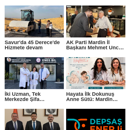
Gelmedik, Yeniden
Protokolü Mardin
Geldik"
Turizmi İçin Yeni Bir
Dönemin Başlangıcıdır"
Savur'da 45 Derece'de
AK Parti Mardin İl
Hizmete devam
Başkanı Mehmet Uncu:
"Doğayı Korumak,
Geleceğimizi
Korumaktır"
İki Uzman, Tek
Hayata İlk Dokunuş
Merkezde Şifa
Anne Sütü: Mardin
Dağıtacak
EAH'den Anlamlı
Farkındalık Çağrısı