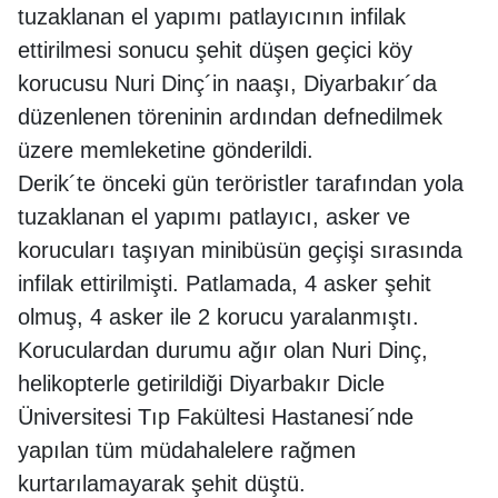
tuzaklanan el yapımı patlayıcının infilak
ettirilmesi sonucu şehit düşen geçici köy
korucusu Nuri Dinç´in naaşı, Diyarbakır´da
düzenlenen töreninin ardından defnedilmek
üzere memleketine gönderildi.
Derik´te önceki gün teröristler tarafından yola
tuzaklanan el yapımı patlayıcı, asker ve
korucuları taşıyan minibüsün geçişi sırasında
infilak ettirilmişti. Patlamada, 4 asker şehit
olmuş, 4 asker ile 2 korucu yaralanmıştı.
Koruculardan durumu ağır olan Nuri Dinç,
helikopterle getirildiği Diyarbakır Dicle
Üniversitesi Tıp Fakültesi Hastanesi´nde
yapılan tüm müdahalelere rağmen
kurtarılamayarak şehit düştü.