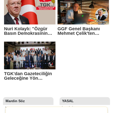
Birincilik Ödülü
Nuri Kolaylı: "Özgür
GGF Genel Başkanı
Basın Demokrasinin
Mehmet Çelik’ten
Güvencesidir"
Gazeteci Vahap
Şehitoğlu’na Yapılan
Saldırıya Sert Tepki
TGK'dan Gazeteciliğin
Geleceğine Yön
Verecek Tarihi Adım
Mardin Söz
YASAL
YAZARLAR
İLETIŞIM