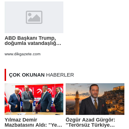
ABD Başkanı Trump,
doğumla vatandaşlığa
yönelik kısıtlamaları
genişleten
www.dikgazete.com
kararnameler imzaladı
ÇOK OKUNAN
HABERLER
Yılmaz Demir
Özgür Azad Gürgör:
Mazbatasını Aldı: "Yeni
"Terörsüz Türkiye