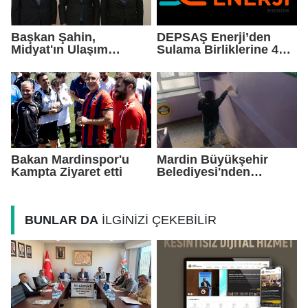
Başkan Şahin,
DEPSAŞ Enerji’den
Midyat'ın Ulaşım
Sulama Birliklerine 48
Yatırımlarını Ankara'ya
Saatlik Can Suyu
Taşıdı
Bakan Mardinspor'u
Mardin Büyükşehir
Kampta Ziyaret etti
Belediyesi'nden
Okullarda Yaz Mesaisi
BUNLAR DA
İLGİNİZİ ÇEKEBİLİR