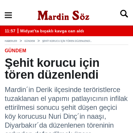
k
11:57 ┋ Midyat’ta bıçaklı kavga can aldı
11
HABERLER
GÜNDEM
ŞEHIT KORUCU IÇIN TÖREN DÜZENLENDI...
GÜNDEM
Şehit korucu için
tören düzenlendi
Mardin´in Derik ilçesinde teröristlerce
tuzaklanan el yapımı patlayıcının infilak
ettirilmesi sonucu şehit düşen geçici
köy korucusu Nuri Dinç´in naaşı,
Diyarbakır´da düzenlenen töreninin