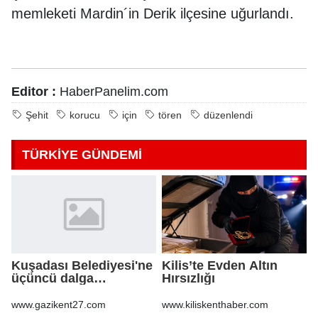
memleketi Mardin´in Derik ilçesine uğurlandı.
Editor :
HaberPanelim.com
Şehit
korucu
için
tören
düzenlendi
TÜRKİYE GÜNDEMİ
Kuşadası Belediyesi'ne
Kilis’te Evden Altın
üçüncü dalga
Hırsızlığı
operasyon
www.gazikent27.com
www.kiliskenthaber.com