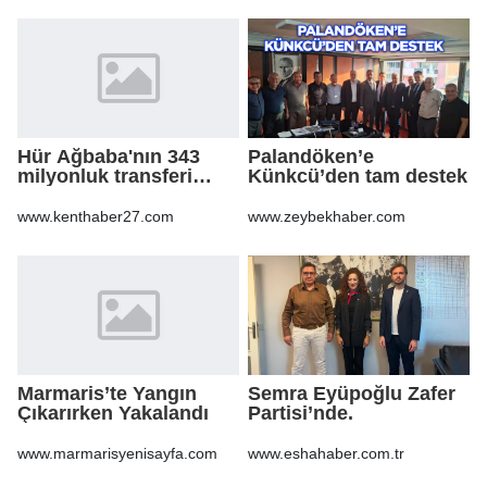
Hür Ağbaba'nın 343
Palandöken’e
milyonluk transferi
Künkcü’den tam destek
MASAK raporunda! Veli
Ağbaba'ya milyonlar
www.kenthaber27.com
www.zeybekhaber.com
gitmiş
Marmaris’te Yangın
Semra Eyüpoğlu Zafer
Çıkarırken Yakalandı
Partisi’nde.
www.marmarisyenisayfa.com
www.eshahaber.com.tr