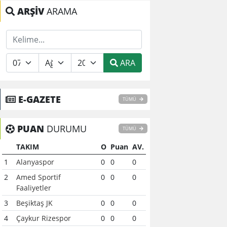
ARŞİV
ARAMA
ARA
E-GAZETE
TÜMÜ
PUAN
DURUMU
TÜMÜ
TAKIM
O
Puan
AV.
1
Alanyaspor
0
0
0
2
Amed Sportif
0
0
0
Faaliyetler
3
Beşiktaş JK
0
0
0
4
Çaykur Rizespor
0
0
0