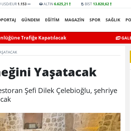
USD/EUR
1.153
ALTIN
6.625,21
BİST
13.820,62
ÖPORTAJ
GÜNDEM
EĞİTİM
MAGAZİN
SPOR
SAĞLIK
PO
yat’ta bıçaklı kavga can aldı
Mardin’de Ceza İn
GALE
YAŞATACAK
neğini Yaşatacak
storan Şefi Dilek Çelebioğlu, şehriye
acak