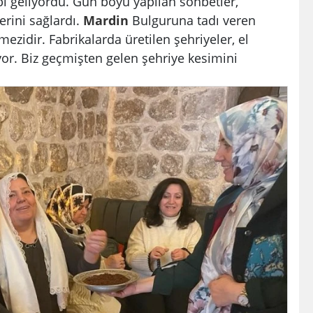
bi geliyordu. Gün boyu yapılan sohbetler,
rini sağlardı.
Mardin
Bulguruna tadı veren
mezidir. Fabrikalarda üretilen şehriyeler, el
yor. Biz geçmişten gelen şehriye kesimini