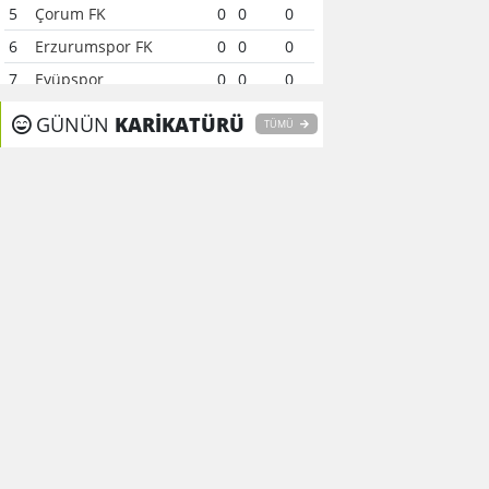
5
Çorum FK
0
0
0
6
Erzurumspor FK
0
0
0
7
Eyüpspor
0
0
0
8
Fenerbahçe
0
0
0
GÜNÜN
KARİKATÜRÜ
TÜMÜ
9
Galatasaray
0
0
0
10
Gaziantep FK
0
0
0
11
Gençlerbirliği
0
0
0
12
Göztepe
0
0
0
13
Başakşehir FK
0
0
0
14
Kasımpaşa
0
0
0
15
Kocaelispor
0
0
0
16
Konyaspor
0
0
0
17
Samsunspor
0
0
0
18
Trabzonspor
0
0
0