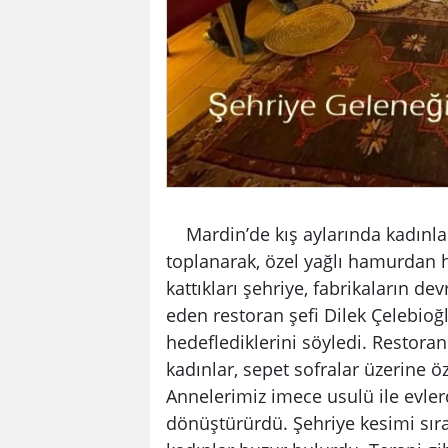
Mardin’de kış aylarında kadınlar
toplanarak, özel yağlı hamurdan 
kattıkları şehriye, fabrikaların d
eden restoran şefi Dilek Çelebioğl
hedeflediklerini söyledi. Restora
kadınlar, sepet sofralar üzerine öz
Annelerimiz imece usulü ile evler
dönüştürürdü. Şehriye kesimi sıras