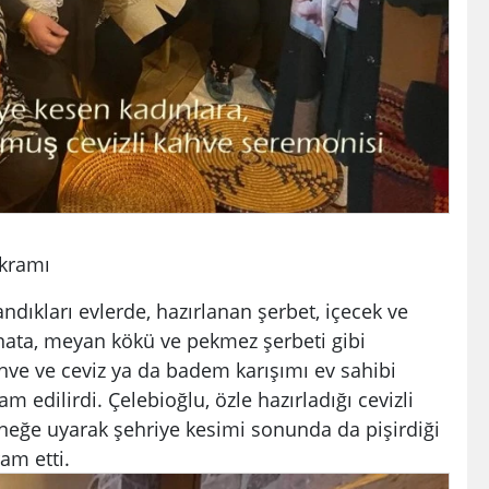
kramı
ıkları evlerde, hazırlanan şerbet, içecek ve
onata, meyan kökü ve pekmez şerbeti gibi
hve ve ceviz ya da badem karışımı ev sahibi
am edilirdi. Çelebioğlu, özle hazırladığı cevizli
eneğe uyarak şehriye kesimi sonunda da pişirdiği
ram etti.