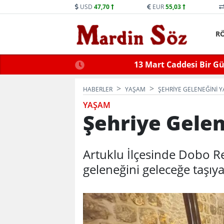
USD
47,70
EUR
55,03
R
ne Trafiğe Kapatılacak
Mid
HABERLER
YAŞAM
ŞEHRIYE GELENEĞINI 
YAŞAM
Şehriye Gele
Artuklu İlçesinde Dobo Re
geleneğini geleceğe taşıy