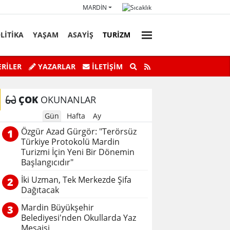
MARDIN
LİTİKA
YAŞAM
ASAYİŞ
TURİZM
faz Personeli Günü’ne Özel Satranç
Savur’da “Sky Adve
RİLER
YAZARLAR
İLETIŞIM
Turnuvası
ÇOK
OKUNANLAR
Gün
Hafta
Ay
Özgür Azad Gürgör: "Terörsüz
1
Türkiye Protokolü Mardin
Turizmi İçin Yeni Bir Dönemin
Başlangıcıdır"
İki Uzman, Tek Merkezde Şifa
2
Dağıtacak
Mardin Büyükşehir
3
Belediyesi'nden Okullarda Yaz
Mesaisi