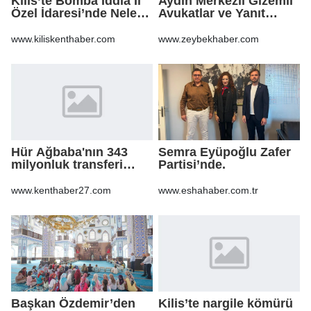
Kilis’te Bomba İddia İl
Aydın Merkezli Gizemli
Özel İdaresi’nde Neler
Avukatlar ve Yanıt
Oluyor?
Bekleyen Sorular
www.kiliskenthaber.com
www.zeybekhaber.com
Hür Ağbaba'nın 343
Semra Eyüpoğlu Zafer
milyonluk transferi
Partisi’nde.
MASAK raporunda! Veli
Ağbaba'ya milyonlar
www.kenthaber27.com
www.eshahaber.com.tr
gitmiş
Başkan Özdemir’den
Kilis’te nargile kömürü