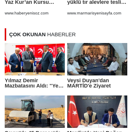
Yaz Kur’an Kursu
yüklü tır alevlere teslim
öğrencilerine ziyaret
oldu
www.haberyenisoz.com
www.marmarisyenisayfa.com
ÇOK OKUNAN
HABERLER
Yılmaz Demir
Veysi Duyan'dan
Mazbatasını Aldı: "Yeni
MARTİD'e Ziyaret
Gelmedik, Yeniden
Geldik"