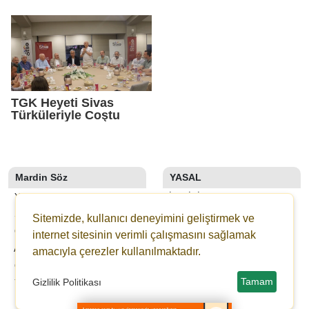
Gazeteci Vahap
Verecek Tarihi Adım
Şehitoğlu’na Yapılan
Saldırıya Sert Tepki
TGK Heyeti Sivas
Türküleriyle Coştu
Mardin Söz
YASAL
YAZARLAR
İLETIŞIM
SON DAKİKA
KÜNYE
Sitemizde, kullanıcı deneyimini geliştirmek ve
GALERİLER
YAYIN İLKELERI
internet sitesinin verimli çalışmasını sağlamak
ANKETLER
KURALLAR
amacıyla çerezler kullanılmaktadır.
GAZETELER
GIZLILIK
Tamam
Gizlilik Politikası
YOL TARIFI
KULLANICI SÖZLEŞMESI
VERI POLITIKASI