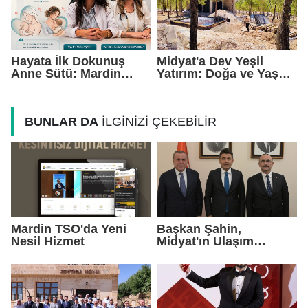
Hayata İlk Dokunuş
Midyat'a Dev Yeşil
Anne Sütü: Mardin
Yatırım: Doğa ve Yaşam
EAH'den Anlamlı
Kompleksi Yükseliyor
Farkındalık Çağrısı
BUNLAR DA
İLGİNİZİ ÇEKEBİLİR
Mardin TSO'da Yeni
Başkan Şahin,
Nesil Hizmet
Midyat'ın Ulaşım
Yatırımlarını Ankara'ya
Taşıdı