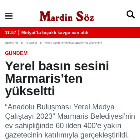
k
11:57 ┋ Midyat’ta bıçaklı kavga can aldı
11
HABERLER
GÜNDEM
YEREL BASIN SESINI MARMARIS’TEN YÜKSELTTI...
GÜNDEM
Yerel basın sesini
Marmaris’ten
yükseltti
“Anadolu Buluşması Yerel Medya
Çalıştayı 2023” Marmaris Belediyesi’nin
ev sahipliğinde 60 ilden 400’e yakın
gazetecinin katılımıyla gerçekleştirildi.