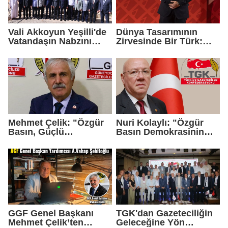
Vali Akkoyun Yeşilli'de
Dünya Tasarımının
Vatandaşın Nabzını
Zirvesinde Bir Türk:
Tuttu
Zeynel Çağlar
Ayanoğlu'na İtalya'dan
Birincilik Ödülü
Mehmet Çelik: "Özgür
Nuri Kolaylı: "Özgür
Basın, Güçlü
Basın Demokrasinin
Demokrasinin
Güvencesidir"
Teminatıdır"
GGF Genel Başkanı
TGK'dan Gazeteciliğin
Mehmet Çelik’ten
Geleceğine Yön