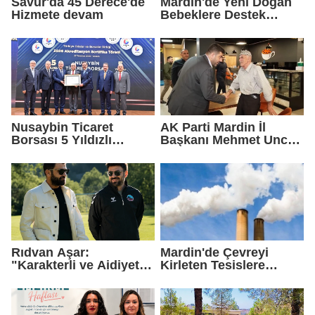
Savur'da 45 Derece'de
Mardin'de Yeni Doğan
Hizmete devam
Bebeklere Destek
Paketi
Nusaybin Ticaret
AK Parti Mardin İl
Borsası 5 Yıldızlı
Başkanı Mehmet Uncu:
Akreditasyonunu
"Doğayı Korumak,
Yeniden Aldı
Geleceğimizi
Korumaktır"
Rıdvan Aşar:
Mardin'de Çevreyi
"Karakterli ve Aidiyet
Kirleten Tesislere
Duygusu Yüksek Bir
Rekor Ceza: 2,6 Milyon
Kadro Kuruyoruz"
TL Yaptırım