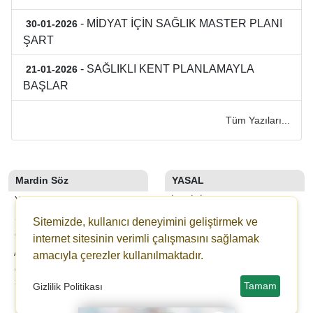
- MİDYAT İÇİN SAĞLIK MASTER PLANI
30-01-2026
ŞART
- SAĞLIKLI KENT PLANLAMAYLA
21-01-2026
BAŞLAR
Tüm Yazıları...
Mardin Söz
YASAL
YAZARLAR
İLETIŞIM
SON DAKİKA
KÜNYE
Sitemizde, kullanıcı deneyimini geliştirmek ve
GALERİLER
YAYIN İLKELERI
internet sitesinin verimli çalışmasını sağlamak
ANKETLER
KURALLAR
amacıyla çerezler kullanılmaktadır.
GAZETELER
GIZLILIK
Tamam
Gizlilik Politikası
YOL TARIFI
KULLANICI SÖZLEŞMESI
VERI POLITIKASI