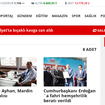
USD/EUR
1.156
ALTIN
6.660,55
BİST
13.779,39
ÖPORTAJ
GÜNDEM
EĞİTİM
MAGAZİN
SPOR
SAĞLIK
PO
yat’ta bıçaklı kavga can aldı
Mardin’de Ceza İn
GALE
8 ADET
u Ayhan, Mardin
Cumhurbaşkanı Erdoğan
lısı
´a fahri hemşehrilik
beratı verildi