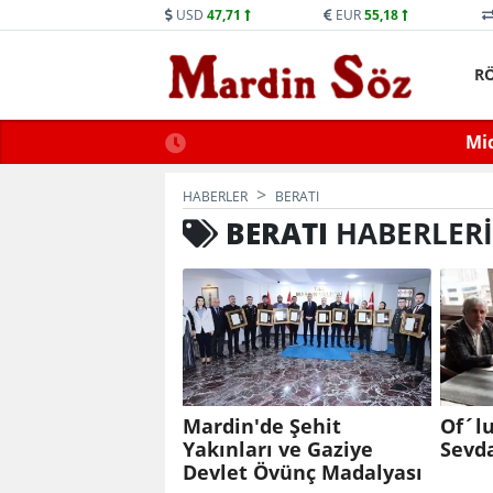
USD
47,71
EUR
55,18
R
ne Trafiğe Kapatılacak
Mid
HABERLER
BERATI
BERATI
HABERLERI
Mardin'de Şehit
Of´l
Yakınları ve Gaziye
Sevda
Devlet Övünç Madalyası