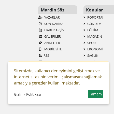
Mardin Söz
Konular
YAZARLAR
RÖPORTAJ
SON DAKİKA
GÜNDEM
HABER ARŞİVİ
EĞİTİM
GALERİLER
MAGAZİN
ANKETLER
SPOR
MOBİL SİTE
EKONOMİ
RSS
SAĞLIK
GAZETELER
POLİTİKA
SİTENE EKLE
TEKNOLOJİ
Sitemizde, kullanıcı deneyimini geliştirmek ve
YAŞAM
internet sitesinin verimli çalışmasını sağlamak
ASAYİŞ
amacıyla çerezler kullanılmaktadır.
DÜNYA
TURİZM
Tamam
Gizlilik Politikası
YOL TARIFI