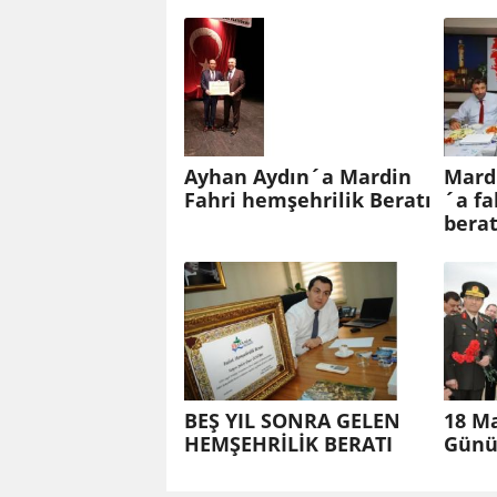
Ayhan Aydın´a Mardin
Mard
Fahri hemşehrilik Beratı
´a fa
berat
BEŞ YIL SONRA GELEN
18 Ma
HEMŞEHRİLİK BERATI