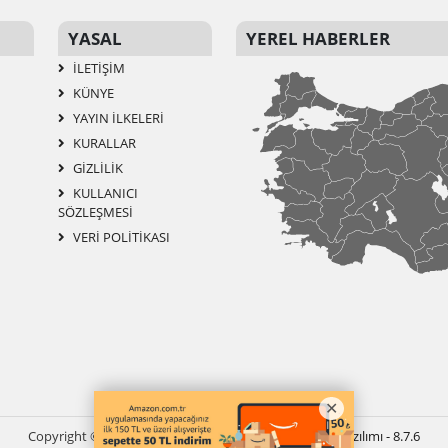
YASAL
YEREL HABERLER
İLETIŞIM
KÜNYE
YAYIN İLKELERI
KURALLAR
GIZLILIK
KULLANICI
SÖZLEŞMESI
VERI POLITIKASI
Copyright © 2024 Mardin Söz Gazetesi -
Haber Sitesi Yazılımı - 8.7.6