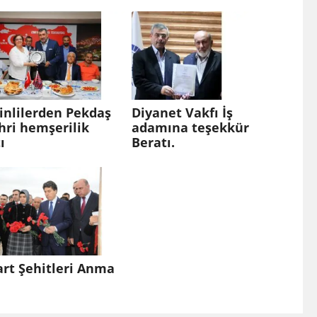
inlilerden Pekdaş
Diyanet Vakfı İş
hri hemşerilik
adamına teşekkür
ı
Beratı.
rt Şehitleri Anma