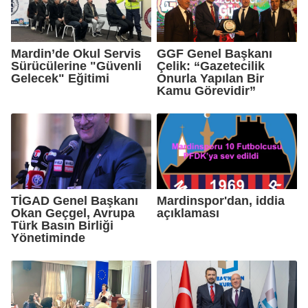
Mardin’de Okul Servis
GGF Genel Başkanı
Sürücülerine "Güvenli
Çelik: “Gazetecilik
Gelecek" Eğitimi
Onurla Yapılan Bir
Kamu Görevidir”
TİGAD Genel Başkanı
Mardinspor'dan, iddia
Okan Geçgel, Avrupa
açıklaması
Türk Basın Birliği
Yönetiminde