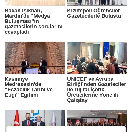
Bakan Işıkhan,
Kızıltepeli Öğrenciler
Mardin'de "Medya
Gazetecilerle Buluştu
Buluşması"ın
gazetecilerin sorularını
cevapladı
Kasımiye
UNICEF ve Avrupa
Medresesin'de
Birliği’nden Gazeteciler
"Eczacılık Tarihi ve
ile Dijital İçerik
Etiği" Eğitimi
Üreticilerine Yönelik
Çalıştay