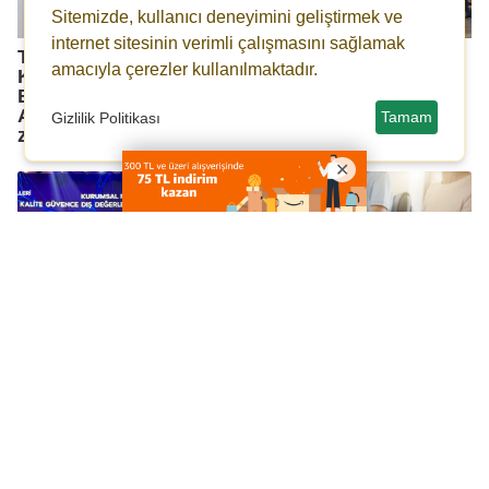
Sitemizde, kullanıcı deneyimini geliştirmek ve
internet sitesinin verimli çalışmasını sağlamak
Türkiye Gazeteciler
29. TGK Toplantısının
amacıyla çerezler kullanılmaktadır.
Konfederasyonu’ndan
Sonuç Bildirgesi
BİK Genel Müdürü
Yayımlandı "Basın İlan
Abdülkadir Çay'a
Kurumu Teşvik Edici
Tamam
Gizlilik Politikası
ziyaret.
Olmalı"
OYAK Çimento’nun
MAÜ’den Bilişimde
Kurumsal Yönetişim
Sertifikalı Gelecek
Başarısı TİDE Ödülü ile
Tescillendi