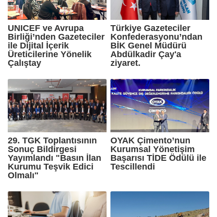
UNICEF ve Avrupa
Türkiye Gazeteciler
Birliği’nden Gazeteciler
Konfederasyonu’ndan
ile Dijital İçerik
BİK Genel Müdürü
Üreticilerine Yönelik
Abdülkadir Çay'a
Çalıştay
ziyaret.
29. TGK Toplantısının
OYAK Çimento’nun
Sonuç Bildirgesi
Kurumsal Yönetişim
Yayımlandı "Basın İlan
Başarısı TİDE Ödülü ile
Kurumu Teşvik Edici
Tescillendi
Olmalı"