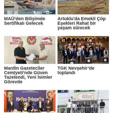
MAÜ’den Bilişimde
Artuklu'da Emekli Çöp
Sertifikalı Gelecek
Eşekleri Rahat bir
yaşam sürecek
Mardin Gazeteciler
TGK Nevşehir’de
Cemiyeti’nde Güven
toplandı
Tazelendi, Yeni İsimler
Görevde