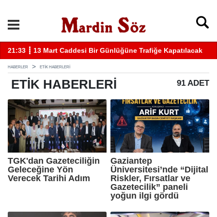
k
11:57 ┋ Midyat’ta bıçaklı kavga can aldı
11
HABERLER
ETIK HABERLERI
ETIK
HABERLERI
91 ADET
TGK'dan Gazeteciliğin
Gaziantep
Geleceğine Yön
Üniversitesi’nde “Dijital
Verecek Tarihi Adım
Riskler, Fırsatlar ve
Gazetecilik” paneli
yoğun ilgi gördü