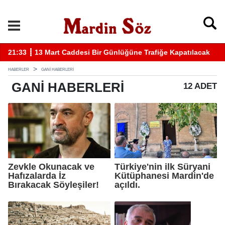
lacak
11:57 ┋ Midyat’ta bıçaklı kavga can aldı
HABERLER
GANI HABERLERI
GANI
HABERLERI
12 ADET
Zevkle Okunacak ve
Türkiye'nin ilk Süryani
Hafızalarda İz
Kütüphanesi Mardin'de
Bırakacak Söyleşiler!
açıldı.