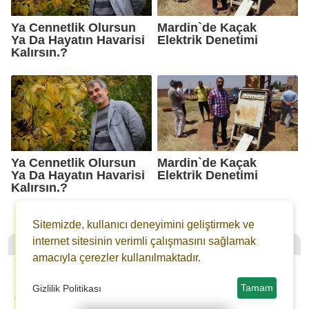
Ya Cennetlik Olursun
Mardin`de Kaçak
Ya Da Hayatın Havarisi
Elektrik Denetimi
Kalırsın.?
Ya Cennetlik Olursun
Mardin`de Kaçak
Ya Da Hayatın Havarisi
Elektrik Denetimi
Kalırsın.?
Sitemizde, kullanıcı deneyimini geliştirmek ve
internet sitesinin verimli çalışmasını sağlamak
Mardin Söz
YASAL
amacıyla çerezler kullanılmaktadır.
YAZARLAR
İLETIŞIM
SON DAKİKA
KÜNYE
Tamam
Gizlilik Politikası
GALERİLER
YAYIN İLKELERI