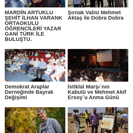
MARDİN ARTUKLU
Şırnak Valisi Mehmet
ŞEHİT İLHAN VARANK
Aktaş ile Dobra Dobra
ORTAOKULU
ÖĞRENCİLERİ YAZAR
GANİ TÜRK İLE
BULUŞTU.
Demokrat Araplar
İstiklal Marşı`nın
Derneğinde Bayrak
Kabulü ve Mehmet Akif
Değişimi
Ersoy`u Anma Günü