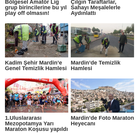
Bölgesel Amatör Lig
Çılgın Taraftarlar,
grup birincilerine bu yıl
Sahayı Meşalelerle
play off olmasın!
Aydınlattı
Kadim Şehir Mardin’e
Mardin’de Temizlik
Genel Temizlik Hamlesi
Hamlesi
1.Uluslararası
Mardin’de Foto Maraton
Mezopotamya Yarı
Heyecanı
Maraton Koşusu yapıldı