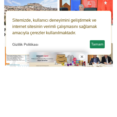
Sitemizde, kullanıcı deneyimini geliştirmek ve
internet sitesinin verimli çalışmasını sağlamak
Mardin’de Foto Maraton
Adnan Avuka adına
amacıyla çerezler kullanılmaktadır.
Heyecanı
özel ödül
Tamam
Gizlilik Politikası
Fotoğraf Dostları
Vali Demirtaş,
Mardin’e akın edecek
Gazetecilere bir yıllık
icraatını anlattı