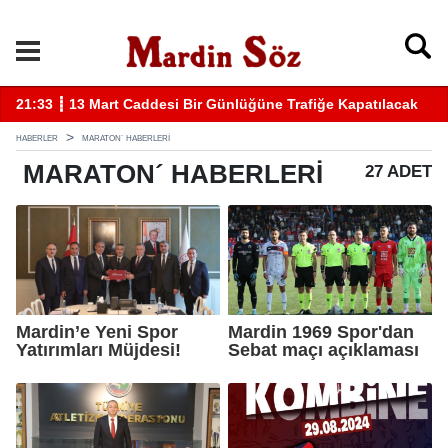
21:33 ┋ 13 Mart Caddesi Bir Günlüğüne Trafiğe Kapatılacak
11
HABERLER
MARATON´ HABERLERI
MARATON´
HABERLERI
27 ADET
Mardin’e Yeni Spor
Mardin 1969 Spor'dan
Yatırımları Müjdesi!
Sebat maçı açıklaması