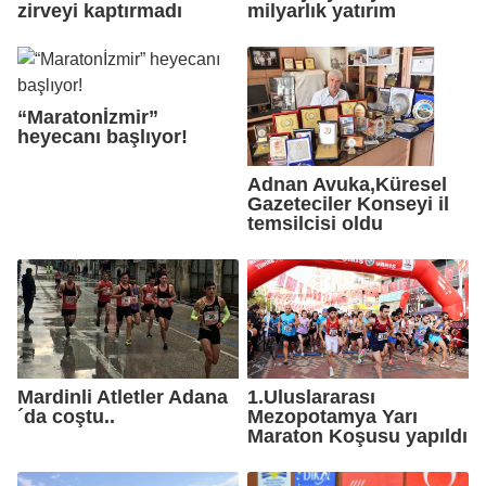
zirveyi kaptırmadı
milyarlık yatırım
“Maratonİzmir”
heyecanı başlıyor!
Adnan Avuka,Küresel
Gazeteciler Konseyi il
temsilcisi oldu
Mardinli Atletler Adana
1.Uluslararası
´da coştu..
Mezopotamya Yarı
Maraton Koşusu yapıldı