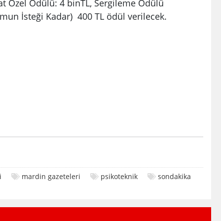
yat Özel Ödülü: 4 binTL, Sergileme Ödülü
mun İsteği Kadar) 400 TL ödül verilecek.
i
mardin gazeteleri
psikoteknik
sondakika