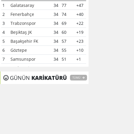
1
Galatasaray
34
77
+47
2
Fenerbahçe
34
74
+40
3
Trabzonspor
34
69
+22
4
Beşiktaş JK
34
60
+19
5
Başakşehir FK
34
57
+23
6
Göztepe
34
55
+10
7
Samsunspor
34
51
+1
8
Çaykur Rizespor
34
41
-6
9
GÜNÜN
Konyaspor
KARİKATÜRÜ
34
40
-7
TÜMÜ
10
Kocaelispor
34
37
-12
11
Alanyaspor
34
37
0
12
Gaziantep FK
34
37
-15
13
Kasımpaşa
34
35
-16
14
Gençlerbirliği
34
34
-11
15
Eyüpspor
34
33
-15