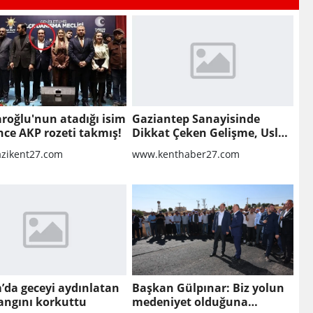
aroğlu'nun atadığı isim
Gaziantep Sanayisinde
nce AKP rozeti takmış!
Dikkat Çeken Gelişme, Uslu
Group Finansal Yeniden
zikent27.com
www.kenthaber27.com
Yapılandırma Sürecine Girdi
’da geceyi aydınlatan
Başkan Gülpınar: Biz yolun
angını korkuttu
medeniyet olduğuna