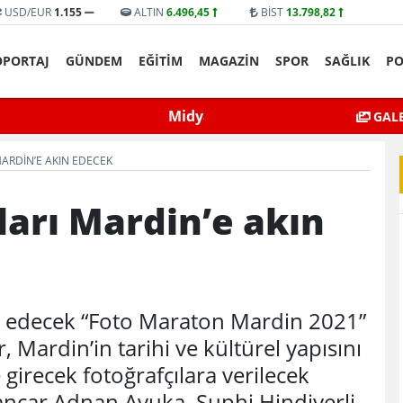
USD/EUR
1.155
ALTIN
6.496,45
BİST
13.798,82
ÖPORTAJ
GÜNDEM
EĞİTİM
MAGAZİN
SPOR
SAĞLIK
PO
yat’ta bıçaklı kavga can aldı
Mardin’de Ceza İn
GALE
ARDIN’E AKIN EDECEK
ları Mardin’e akın
m edecek “Foto Maraton Mardin 2021”
, Mardin’in tarihi ve kültürel yapısını
girecek fotoğrafçılara verilecek
Sancar Adnan Avuka, Suphi Hindiyerli,