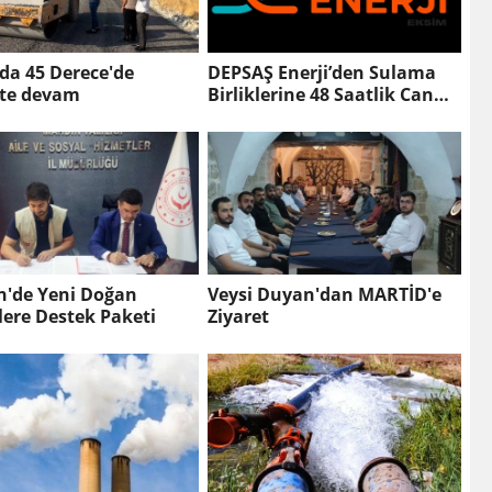
da 45 Derece'de
DEPSAŞ Enerji’den Sulama
te devam
Birliklerine 48 Saatlik Can
Suyu
n'de Yeni Doğan
Veysi Duyan'dan MARTİD'e
Bebeklere Destek Paketi
Ziyaret