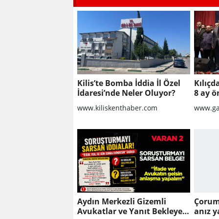
Kilis’te Bomba İddia İl Özel
Kılıçd
İdaresi’nde Neler Oluyor?
8 ay ö
www.kiliskenthaber.com
www.ga
Aydın Merkezli Gizemli
Çorum
Avukatlar ve Yanıt Bekleyen
anız y