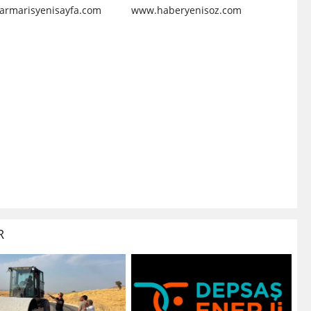
inanıyoruz
rmarisyenisayfa.com
www.haberyenisoz.com
R