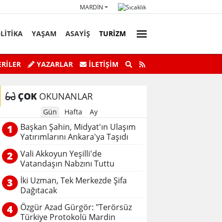
MARDIN
LİTİKA
YAŞAM
ASAYİŞ
TURİZM
faz Personeli Günü’ne Özel Satranç
Savur’da “Sky Adve
RİLER
YAZARLAR
İLETIŞIM
Turnuvası
ÇOK
OKUNANLAR
Gün
Hafta
Ay
Başkan Şahin, Midyat'ın Ulaşım
1
Yatırımlarını Ankara'ya Taşıdı
Vali Akkoyun Yeşilli'de
2
Vatandaşın Nabzını Tuttu
İki Uzman, Tek Merkezde Şifa
3
Dağıtacak
Özgür Azad Gürgör: "Terörsüz
4
Türkiye Protokolü Mardin