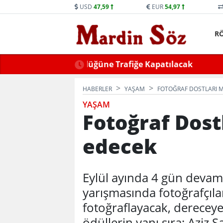
USD
47,59
EUR
54,97
R
ne Trafiğe Kapatılacak
Mid
HABERLER
YAŞAM
FOTOĞRAF DOSTLARI M
YAŞAM
Fotoğraf Dost
edecek
Eylül ayında 4 gün deva
yarışmasında fotoğrafçılar
fotoğraflayacak, dereceye 
ödüllerin yanı sıra; Aziz 