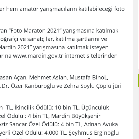
em amatör yarışmacıların katılabileceği foto
 “Foto Maraton 2021” yarışmasına katılmak
ğrafçı ve sanatçılar, katılma şartlarını ve
Mardin 2021” yarışmasına katılmak isteyen
arına www.mardin.gov.tr internet sitelerinden
 Hasan Açan, Mehmet Aslan, Mustafa BinoL,
.Dr. Özer Kanburoğlu ve Zehra Soylu Çöplü jüri
n TL, İkincilik Ödülü: 10 bin TL, Üçüncülük
Özel Ödülü : 4 bin TL, Mardin Büyükşehir
 Aziz Sancar Özel Ödülü: 4 bin TL, Adnan Avuka
yerli Özel Ödülü: 4.000 TL, Şeyhmus Erginoğlu