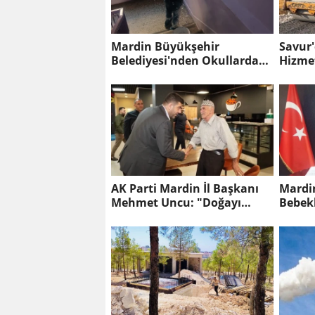
Mardin Büyükşehir
Savur'
Belediyesi'nden Okullarda
Hizme
Yaz Mesaisi
AK Parti Mardin İl Başkanı
Mardi
Mehmet Uncu: "Doğayı
Korumak, Geleceğimizi
Korumaktır"