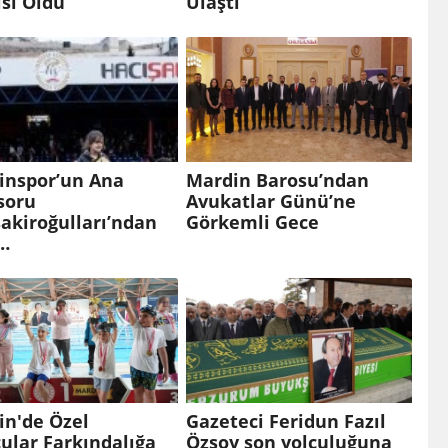
isi Oldu
Ulaştı
inspor’un Ana
Mardin Barosu’ndan
soru
Avukatlar Günü’ne
akiroğulları’ndan
Görkemli Gece
…
in'de Özel
Gazeteci Feridun Fazıl
ular Farkındalığa
Özsoy son yolculuğuna