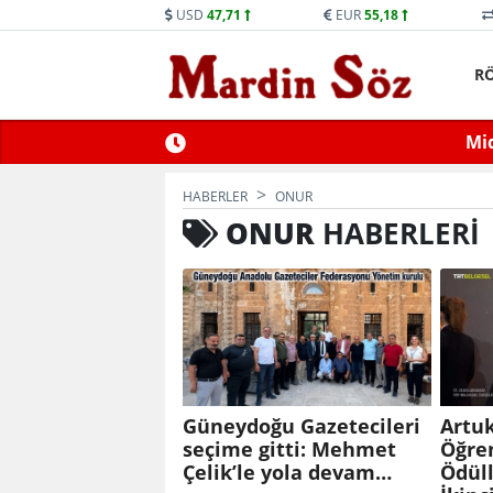
USD
47,71
EUR
55,18
R
ne Trafiğe Kapatılacak
Mid
HABERLER
ONUR
ONUR
HABERLERI
Güneydoğu Gazetecileri
Artuk
seçime gitti: Mehmet
Öğren
Çelik’le yola devam…
Ödüll