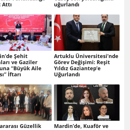
 Attı
uğurlandı
n’de Şehit
Artuklu Üniversitesi’nde
ları ve Gaziler
Görev Değişimi: Reşit
una “Büyük Aile
Yıldız Gaziantep’e
sı” İftarı
Uğurlandı
ararası Güzellik
Mardin’de, Kuaför ve