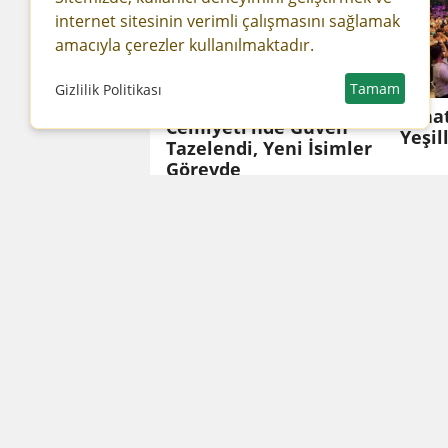
internet sitesinin verimli çalışmasını sağlamak
amacıyla çerezler kullanılmaktadır.
Tamam
Gizlilik Politikası
Mardin Gazeteciler
Sanat
Cemiyeti’nde Güven
Yeşill
Tazelendi, Yeni İsimler
Görevde