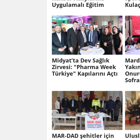
Uygulamalı Eğitim
Kulaç
Midyat’ta Dev Sağlık
Mardi
Zirvesi: "Pharma Week
Yakın
Türkiye" Kapılarını Açtı
Onur
Sofra
MAR-DAD şehitler için
Ulusl