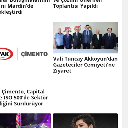
ini Mardin’de
Toplantısı Yapıldı
kleştirdi
Vali Tuncay Akkoyun’dan
Gazeteciler Cemiyeti’ne
Ziyaret
 Çimento, Capital
e ISO 500’de Sektör
liğini Sürdürüyor