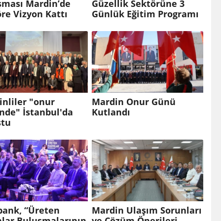
şması Mardin’de
Güzellik Sektörüne 3
re Vizyon Kattı
Günlük Eğitim Programı
nliler "onur
Mardin Onur Günü
nde" İstanbul'da
Kutlandı
ştu
bank, “Üreten
Mardin Ulaşım Sorunları
nlar Buluşmalarının
ve Çözüm Önerileri