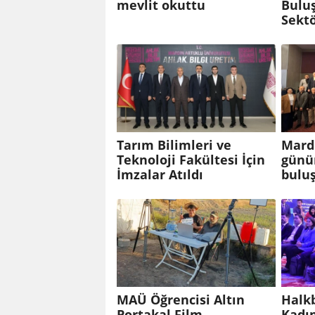
mevlit okuttu
Bulu
Sektö
Tarım Bilimleri ve
Mardi
Teknoloji Fakültesi İçin
günü
İmzalar Atıldı
bulu
MAÜ Öğrencisi Altın
Halk
Portakal Film
Kadı