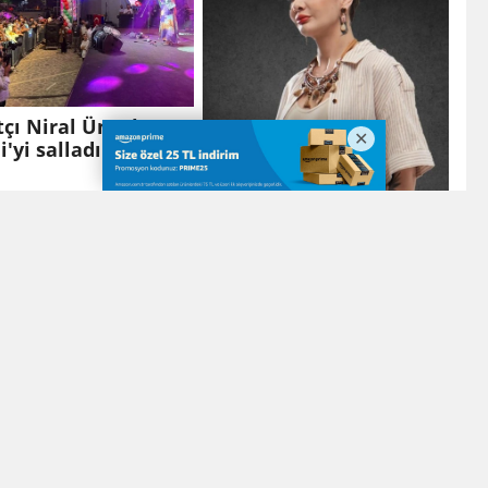
çı Niral Ünsal,
i'yi salladı
Mardin'de Raperin
Rüzgarı Esecek