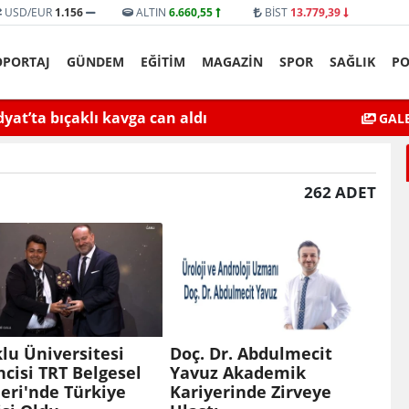
USD/EUR
1.156
ALTIN
6.660,55
BİST
13.779,39
ÖPORTAJ
GÜNDEM
EĞİTİM
MAGAZİN
SPOR
SAĞLIK
PO
yat’ta bıçaklı kavga can aldı
Mardin’de Ceza İn
GALE
262 ADET
lu Üniversitesi
Doç. Dr. Abdulmecit
cisi TRT Belgesel
Yavuz Akademik
eri'nde Türkiye
Kariyerinde Zirveye