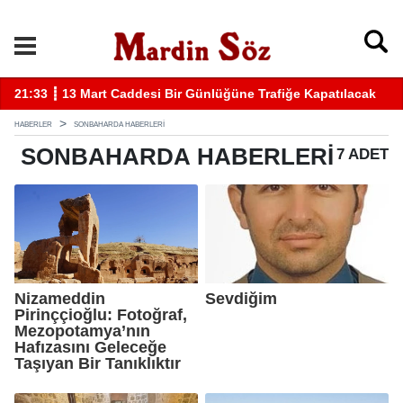
21:33 ┋ 13 Mart Caddesi Bir Günlüğüne Trafiğe Kapatılacak
11
HABERLER
SONBAHARDA HABERLERI
SONBAHARDA
HABERLERI
7 ADET
Nizameddin
Sevdiğim
Pirinççioğlu: Fotoğraf,
Mezopotamya’nın
Hafızasını Geleceğe
Taşıyan Bir Tanıklıktır