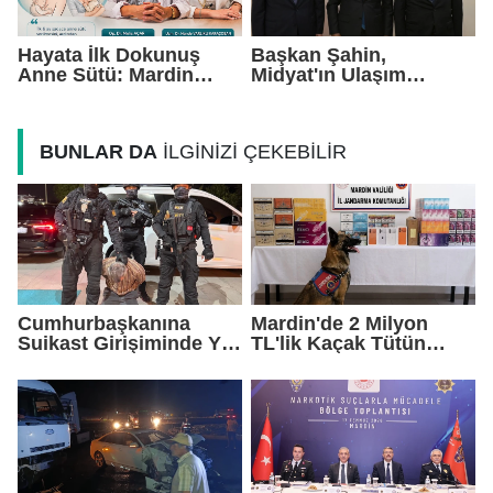
Hayata İlk Dokunuş
Başkan Şahin,
Anne Sütü: Mardin
Midyat'ın Ulaşım
EAH'den Anlamlı
Yatırımlarını Ankara'ya
Farkındalık Çağrısı
Taşıdı
BUNLAR DA
İLGİNİZİ ÇEKEBİLİR
Cumhurbaşkanına
Mardin'de 2 Milyon
Suikast Girişiminde Yer
TL'lik Kaçak Tütün
Alan FETÖ Firarisi
Operasyonu
Yakalandı