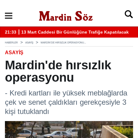
k
11:57 ┋ Midyat’ta bıçaklı kavga can aldı
11
HABERLER
ASAYİŞ
MARDIN'DE HIRSIZLIK OPERASYONU...
ASAYİŞ
Mardin'de hırsızlık
operasyonu
- Kredi kartları ile yüksek meblağlarda
çek ve senet çaldıkları gerekçesiyle 3
kişi tutuklandı