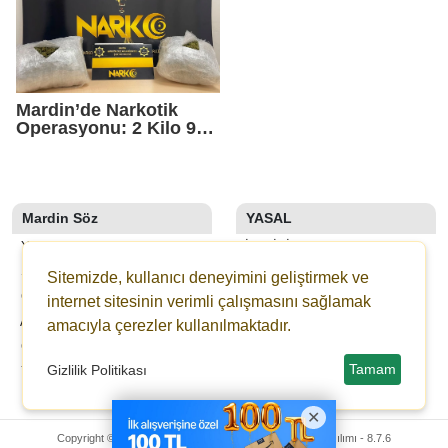
Mardin’de Narkotik
Operasyonu: 2 Kilo 950
Gram Uyuşturucu Ele
Geçirildi
Mardin Söz
YASAL
YAZARLAR
İLETIŞIM
SON DAKİKA
KÜNYE
Sitemizde, kullanıcı deneyimini geliştirmek ve
GALERİLER
YAYIN İLKELERI
internet sitesinin verimli çalışmasını sağlamak
ANKETLER
KURALLAR
amacıyla çerezler kullanılmaktadır.
GAZETELER
GIZLILIK
Tamam
Gizlilik Politikası
YOL TARIFI
KULLANICI SÖZLEŞMESI
VERI POLITIKASI
Copyright © 2024 Mardin Söz Gazetesi -
Haber Sitesi Yazılımı - 8.7.6