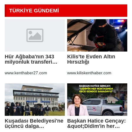
TÜRKİYE GÜNDEMİ
Hür Ağbaba'nın 343
Kilis’te Evden Altın
milyonluk transferi
Hırsızlığı
MASAK raporunda! Veli
Ağbaba'ya milyonlar
www.kenthaber27.com
www.kiliskenthaber.com
gitmiş
Kuşadası Belediyesi'ne
Başkan Hatice Gençay:
üçüncü dalga
&quot;Didim'in her
operasyon
noktasında gece