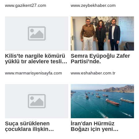
gündüz
www.gazikent27.com
www.zeybekhaber.com
sahadayız&quot;
Kilis’te nargile kömürü
Semra Eyüpoğlu Zafer
yüklü tır alevlere teslim
Partisi’nde.
oldu
www.marmarisyenisayfa.com
www.eshahaber.com.tr
Suça sürüklenen
İran'dan Hürmüz
çocuklara ilişkin
Boğazı için yeni
düzenlemeleri içeren
güzergah kararı