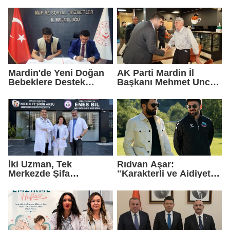
Turizmi İçin Yeni Bir
Dönemin Başlangıcıdır"
Mardin'de Yeni Doğan
AK Parti Mardin İl
Bebeklere Destek
Başkanı Mehmet Uncu:
Paketi
"Doğayı Korumak,
Geleceğimizi
Korumaktır"
İki Uzman, Tek
Rıdvan Aşar:
Merkezde Şifa
"Karakterli ve Aidiyet
Dağıtacak
Duygusu Yüksek Bir
Kadro Kuruyoruz"