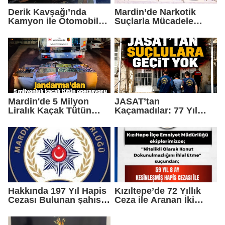
Derik Kavşağı’nda
Mardin’de Narkotik
Kamyon ile Otomobil
Suçlarla Mücadele
Çarpıştı: 2 Çocuk
Bölge Değerlendirme
Yaralandı
Toplantısı
Gerçekleştirildi
Mardin'de 5 Milyon
JASAT’tan
Liralık Kaçak Tütün
Kaçamadılar: 77 Yıl
Operasyonu
Hapis Cezası Bulunan 5
Hükümlü Yakalandı
Hakkında 197 Yıl Hapis
Kızıltepe’de 72 Yıllık
Cezası Bulunan şahıs
Ceza ile Aranan İki
yakalandı
Hükümlü Yakalandı