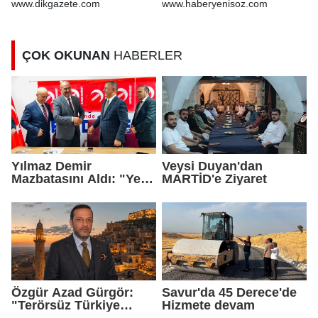
kanun teklifi'nin ilk 2
www.dikgazete.com
www.haberyenisoz.com
maddesi kabul edildi
ÇOK OKUNAN
HABERLER
Yılmaz Demir
Veysi Duyan'dan
Mazbatasını Aldı: "Yeni
MARTİD'e Ziyaret
Gelmedik, Yeniden
Geldik"
Özgür Azad Gürgör:
Savur'da 45 Derece'de
"Terörsüz Türkiye
Hizmete devam
Protokolü Mardin