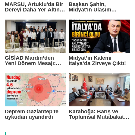
MARSU, Artuklu'da Bir
Başkan Şahin,
Dereyi Daha Yer Altına
Midyat'ın Ulaşım
Alıyor
Yatırımlarını Ankara'ya
Taşıdı
GİSİAD Mardin’den
Midyat’ın Kalemi
Yeni Dönem Mesajı:
İtalya’da Zirveye Çıktı!
Daha Çok Sahada,
Daha Çok Üretim
Deprem Gaziantep'te
Karaboğa: Barış ve
uykudan uyandırdı
Toplumsal Mutabakat
Ekonomiyi
Güçlendirecek