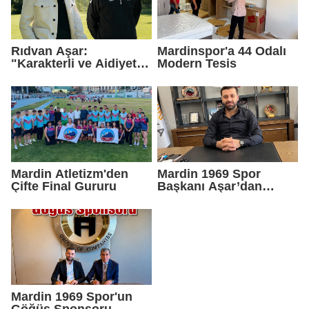
Rıdvan Aşar:
Mardinspor'a 44 Odalı
"Karakterli ve Aidiyet
Modern Tesis
Duygusu Yüksek Bir
Kadro Kuruyoruz"
Mardin Atletizm'den
Mardin 1969 Spor
Çifte Final Gururu
Başkanı Aşar’dan
kombine satışlarına
tepki: “Bu takım
Mardin’indir”
Mardin 1969 Spor'un
Göğüs Sponsoru