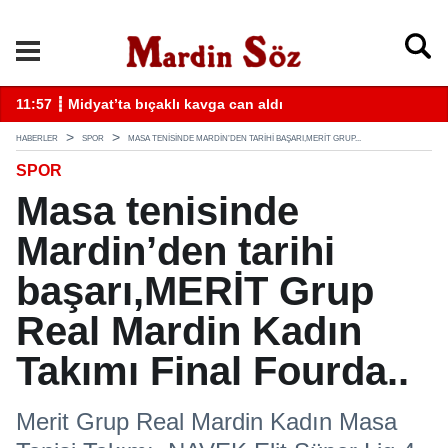
k
11:57 ┋ Midyat’ta bıçaklı kavga can aldı
11
HABERLER
SPOR
MASA TENISINDE MARDIN’DEN TARIHI BAŞARI,MERİT GRUP...
SPOR
Masa tenisinde
Mardin’den tarihi
başarı,MERİT Grup
Real Mardin Kadın
Takımı Final Fourda..
Merit Grup Real Mardin Kadın Masa