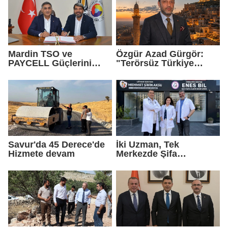
Mardin TSO ve
Özgür Azad Gürgör:
PAYCELL Güçlerini
"Terörsüz Türkiye
Birleştirdi
Protokolü Mardin
Turizmi İçin Yeni Bir
Dönemin Başlangıcıdır"
Savur'da 45 Derece'de
İki Uzman, Tek
Hizmete devam
Merkezde Şifa
Dağıtacak