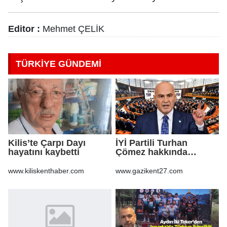
Editor :
Mehmet ÇELİK
TÜRKİYE GÜNDEMİ
Kilis’te Çarpı Dayı
İYİ Partili Turhan
hayatını kaybetti
Çömez hakkında
soruşturma başlatıldı
www.kiliskenthaber.com
www.gazikent27.com