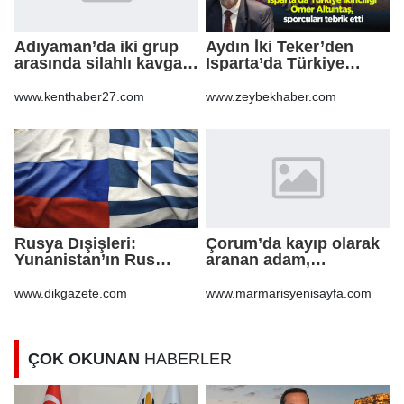
Adıyaman’da iki grup
Aydın İki Teker’den
arasında silahlı kavga:
Isparta’da Türkiye
3 yaralı
ikinciliği Ömer
Altuntaş, sporcuları
www.kenthaber27.com
www.zeybekhaber.com
tebrik etti
Rusya Dışişleri:
Çorum’da kayıp olarak
Yunanistan’ın Rus
aranan adam,
gazından vazgeçmesi
şarampole yuvarlanan
ekonomiye pahalıya
otomobilinin altında ölü
www.dikgazete.com
www.marmarisyenisayfa.com
mal olacak
bulundu
ÇOK OKUNAN
HABERLER