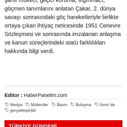
şartlı mülteci, geçici koruma, sığınmacı,
göçmen tanımlarını anlatan Çakar, 2. dünya
savaşı sonrasındaki göç hareketleriyle birlikte
ortaya çıkan ihtiyaç neticesinde 1951 Cenevre
Sözleşmesi ve sonrasında imzalanan anlaşma
ve kanun süreçlerindeki statü farklılıkları
hakkında bilgi verdi.
Editor :
HaberPanelim.com
Medya
Mülteciler
Basın
Buluşma
İzmir´de
gerçekleştirildi
TÜRKİYE GÜNDEMİ