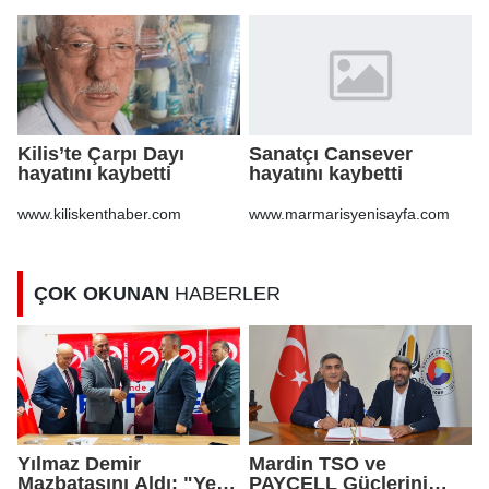
Kilis’te Çarpı Dayı
Sanatçı Cansever
hayatını kaybetti
hayatını kaybetti
www.kiliskenthaber.com
www.marmarisyenisayfa.com
ÇOK OKUNAN
HABERLER
Yılmaz Demir
Mardin TSO ve
Mazbatasını Aldı: "Yeni
PAYCELL Güçlerini