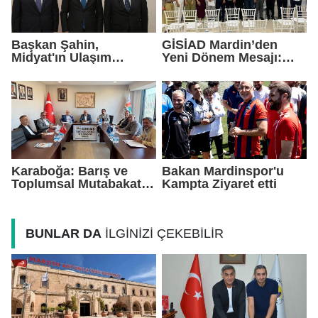
Başkan Şahin,
GİSİAD Mardin’den
Midyat'ın Ulaşım
Yeni Dönem Mesajı:
Yatırımlarını Ankara'ya
Daha Çok Sahada,
Taşıdı
Daha Çok Üretim
Karaboğa: Barış ve
Bakan Mardinspor'u
Toplumsal Mutabakat
Kampta Ziyaret etti
Ekonomiyi
Güçlendirecek
BUNLAR DA
İLGİNİZİ ÇEKEBİLİR