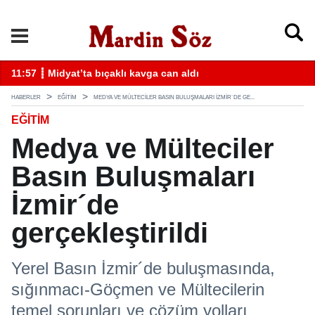
k
11:57 ┋ Midyat’ta bıçaklı kavga can aldı
11
HABERLER
EĞİTİM
MEDYA VE MÜLTECILER BASIN BULUŞMALARI İZMIR´DE GE...
EĞİTİM
Medya ve Mülteciler
Basın Buluşmaları
İzmir´de
gerçekleştirildi
Yerel Basın İzmir´de buluşmasında,
sığınmacı-Göçmen ve Mültecilerin
temel sorunları ve çözüm yolları