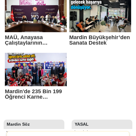
MAÜ, Anayasa
Mardin Büyükşehir’den
Çalıştaylarının
Sanata Destek
Altıncısına Ev Sahipliği
Yaptı
Mardin'de 235 Bin 199
Öğrenci Karne
Heyecanı Yaşadı
Mardin Söz
YASAL
YAZARLAR
İLETIŞIM