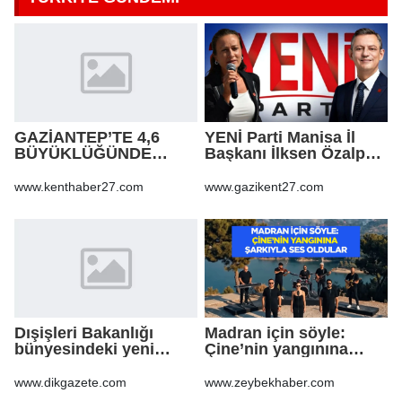
GAZİANTEP’TE 4,6
YENİ Parti Manisa İl
BÜYÜKLÜĞÜNDE
Başkanı İlksen Özalper
DEPREM!
tutuklandı
www.kenthaber27.com
www.gazikent27.com
Dışişleri Bakanlığı
Madran için söyle:
bünyesindeki yeni
Çine’nin yangınına
atamalar Resmi
şarkıyla ses oldular
Gazete'de
www.dikgazete.com
www.zeybekhaber.com