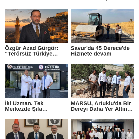
Gelmedik, Yeniden
Birleştirdi
Geldik"
Özgür Azad Gürgör:
Savur'da 45 Derece'de
"Terörsüz Türkiye
Hizmete devam
Protokolü Mardin
Turizmi İçin Yeni Bir
Dönemin Başlangıcıdır"
İki Uzman, Tek
MARSU, Artuklu'da Bir
Merkezde Şifa
Dereyi Daha Yer Altına
Dağıtacak
Alıyor