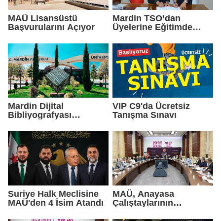
MAÜ Lisansüstü
Mardin TSO’dan
Başvurularını Açıyor
Üyelerine Eğitimde
Yüzde 20 İndirim
Mardin Dijital
VIP C9'da Ücretsiz
Bibliyografyası
Tanışma Sınavı
Araştırmacılarla
Buluştu
Suriye Halk Meclisine
MAÜ, Anayasa
MAÜ'den 4 İsim Atandı
Çalıştaylarının
Altıncısına Ev Sahipliği
Yaptı