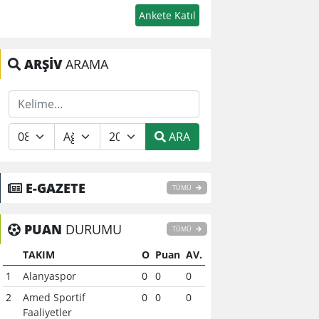
ARŞİV
ARAMA
ARA
E-GAZETE
TÜMÜ
PUAN
DURUMU
TÜMÜ
TAKIM
O
Puan
AV.
1
Alanyaspor
0
0
0
2
Amed Sportif
0
0
0
Faaliyetler