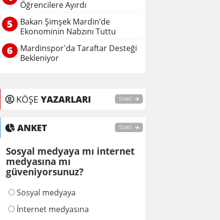
Öğrencilere Ayırdı
Bakan Şimşek Mardin’de
5
Ekonominin Nabzını Tuttu
Mardinspor'da Taraftar Desteği
6
Bekleniyor
KÖŞE
YAZARLARI
TÜMÜ
ANKET
TÜMÜ
Sosyal medyaya mı internet
medyasına mı
güveniyorsunuz?
Sosyal medyaya
İnternet medyasına