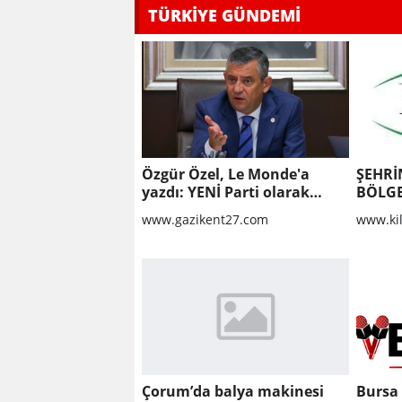
TÜRKİYE GÜNDEMİ
Özgür Özel, Le Monde'a
ŞEHRİ
yazdı: YENİ Parti olarak
BÖLGE
farklı bir gelecek öneriyoruz
YAPIL
www.gazikent27.com
www.ki
KALDI
ONARI
Çorum’da balya makinesi
Bursa