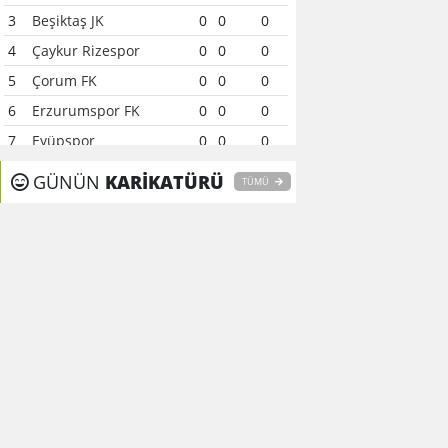
3
Beşiktaş JK
0
0
0
4
Çaykur Rizespor
0
0
0
5
Çorum FK
0
0
0
6
Erzurumspor FK
0
0
0
7
Eyüpspor
0
0
0
8
Fenerbahçe
0
0
0
GÜNÜN
KARİKATÜRÜ
TÜMÜ
9
Galatasaray
0
0
0
10
Gaziantep FK
0
0
0
11
Gençlerbirliği
0
0
0
12
Göztepe
0
0
0
13
Başakşehir FK
0
0
0
14
Kasımpaşa
0
0
0
15
Kocaelispor
0
0
0
16
Konyaspor
0
0
0
17
Samsunspor
0
0
0