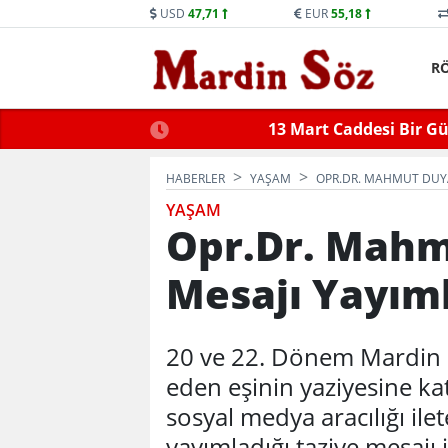
USD
47,71
EUR
55,18
R
ne Trafiğe Kapatılacak
Mid
HABERLER
YAŞAM
OPR.DR. MAHMUT DUYA
YAŞAM
Opr.Dr. Mahm
Mesajı Yayım
20 ve 22. Dönem Mardin 
eden eşinin yaziyesine kat
sosyal medya aracılığı ile
yayımladığı taziye mesajı i