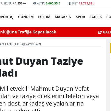
USD/EUR
1.156
ALTIN
6.660,55
BİST
13.779,39
ÖPORTAJ
GÜNDEM
EĞİTİM
MAGAZİN
SPOR
SAĞLIK
PO
yat’ta bıçaklı kavga can aldı
Mardin’de Ceza İn
GALE
N TAZIYE MESAJI YAYIMLADI
ut Duyan Taziye
ladı
Milletvekili Mahmut Duyan Vefat
ılan ve taziye dileklerini telefon veya
ten dost, arkadaş ve yakınlarına
le teşekkür etti.