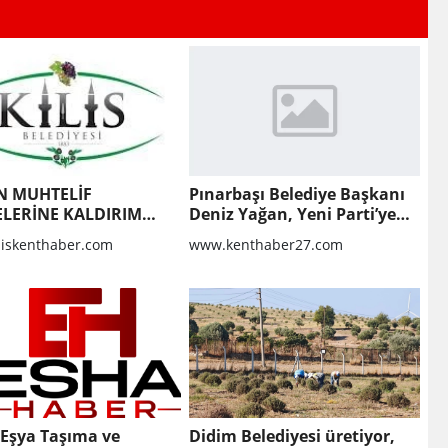
N MUHTELİF
Pınarbaşı Belediye Başkanı
LERİNE KALDIRIM
Deniz Yağan, Yeni Parti’ye
MASI VE BOZULAN
geçti
liskenthaber.com
www.kenthaber27.com
RIMLARIN
LMASI YAPIM İŞİ
 Eşya Taşıma ve
Didim Belediyesi üretiyor,