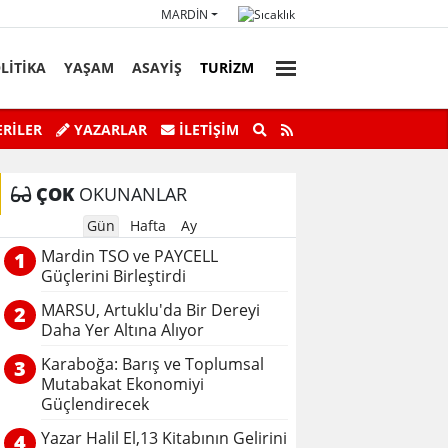
MARDIN
LİTİKA
YAŞAM
ASAYİŞ
TURİZM
faz Personeli Günü’ne Özel Satranç
Savur’da “Sky Adve
RİLER
YAZARLAR
İLETIŞIM
Turnuvası
ÇOK
OKUNANLAR
Gün
Hafta
Ay
Mardin TSO ve PAYCELL
1
Güçlerini Birleştirdi
MARSU, Artuklu'da Bir Dereyi
2
Daha Yer Altına Alıyor
Karaboğa: Barış ve Toplumsal
3
Mutabakat Ekonomiyi
Güçlendirecek
Yazar Halil El,13 Kitabının Gelirini
4