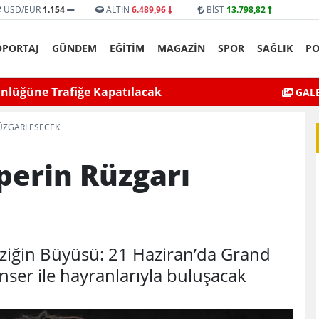
USD/EUR
1.154
ALTIN
6.489,96
BİST
13.798,82
ÖPORTAJ
GÜNDEM
EĞİTİM
MAGAZİN
SPOR
SAĞLIK
PO
yat’ta bıçaklı kavga can aldı
Mardin’de Ceza İn
GALE
ÜZGARI ESECEK
perin Rüzgarı
ziğin Büyüsü: 21 Haziran’da Grand
ser ile hayranlarıyla buluşacak