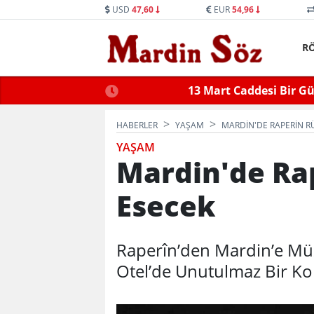
USD
47,60
EUR
54,96
R
ne Trafiğe Kapatılacak
Mid
HABERLER
YAŞAM
MARDIN'DE RAPERIN R
YAŞAM
Mardin'de Ra
Esecek
Raperîn’den Mardin’e Mü
Otel’de Unutulmaz Bir Kon