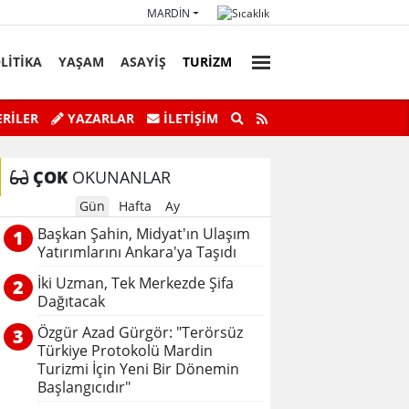
MARDIN
LİTİKA
YAŞAM
ASAYİŞ
TURİZM
faz Personeli Günü’ne Özel Satranç
Savur’da “Sky Adve
RİLER
YAZARLAR
İLETIŞIM
Turnuvası
ÇOK
OKUNANLAR
Gün
Hafta
Ay
Başkan Şahin, Midyat'ın Ulaşım
1
Yatırımlarını Ankara'ya Taşıdı
İki Uzman, Tek Merkezde Şifa
2
Dağıtacak
Özgür Azad Gürgör: "Terörsüz
3
Türkiye Protokolü Mardin
Turizmi İçin Yeni Bir Dönemin
Başlangıcıdır"