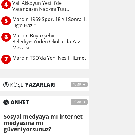
Vali Akkoyun Yeşilli'de
4
Vatandaşın Nabzını Tuttu
Mardin 1969 Spor, 18 Yıl Sonra 1.
5
Lig'e Hazır
Mardin Büyükşehir
6
Belediyesi'nden Okullarda Yaz
Mesaisi
Mardin TSO'da Yeni Nesil Hizmet
7
KÖŞE
YAZARLARI
TÜMÜ
ANKET
TÜMÜ
Sosyal medyaya mı internet
medyasına mı
güveniyorsunuz?