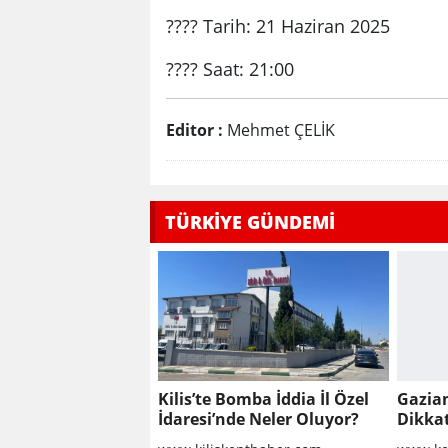
???? Tarih: 21 Haziran 2025
???? Saat: 21:00
Editor :
Mehmet ÇELİK
TÜRKİYE GÜNDEMİ
Kilis’te Bomba İddia İl Özel
Gazia
İdaresi’nde Neler Oluyor?
Dikka
Group