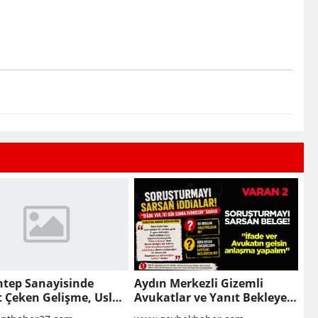
ntep Sanayisinde
Aydın Merkezli Gizemli
t Çeken Gelişme, Uslu
Avukatlar ve Yanıt Bekleyen
 Finansal Yeniden
Sorular