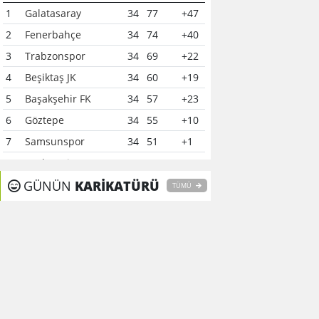
1
Galatasaray
34
77
+47
2
Fenerbahçe
34
74
+40
3
Trabzonspor
34
69
+22
4
Beşiktaş JK
34
60
+19
5
Başakşehir FK
34
57
+23
6
Göztepe
34
55
+10
7
Samsunspor
34
51
+1
8
Çaykur Rizespor
34
41
-6
9
GÜNÜN
Konyaspor
KARİKATÜRÜ
34
40
-7
TÜMÜ
10
Kocaelispor
34
37
-12
11
Alanyaspor
34
37
0
12
Gaziantep FK
34
37
-15
13
Kasımpaşa
34
35
-16
14
Gençlerbirliği
34
34
-11
15
Eyüpspor
34
33
-15