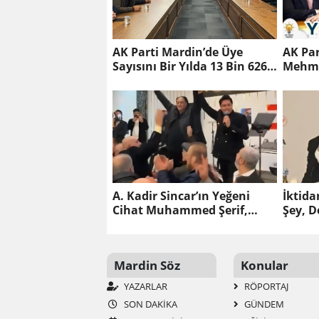
AK Parti Mardin’de Üye
AK Par
Sayısını Bir Yılda 13 Bin 626
Mehme
Artırdı
Yıl Me
A. Kadir Sincar’ın Yeğeni
İktida
Cihat Muhammed Şerif,
Şey, D
Beyrut’ta Milletvekili Adayı
Oldu
Mardin Söz
Konular
YAZARLAR
RÖPORTAJ
SON DAKİKA
GÜNDEM