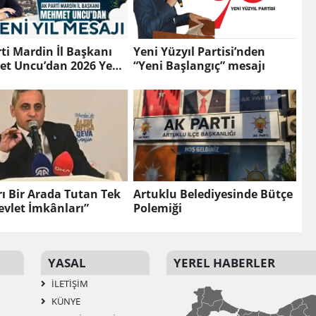
ti Mardin İl Başkanı
Yeni Yüzyıl Partisi’nden
t Uncu’dan 2026 Yeni
“Yeni Başlangıç” mesajı
sajı
rı Bir Arada Tutan Tek
Artuklu Belediyesinde Bütçe
evlet İmkânları”
Polemiği
YASAL
YEREL HABERLER
İLETIŞIM
KÜNYE