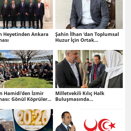
n Heyetinden Ankara
Şahin İlhan ‘dan Toplumsal
ması
Huzur İçin Ortak
Sorumluluk Çağrısı
n Hamidi’den İzmir
Milletvekili Kılıç Halk
ası: Gönül Köprüleri
Buluşmasında
niyor
Vatandaşlarla Bir Araya
Geldi