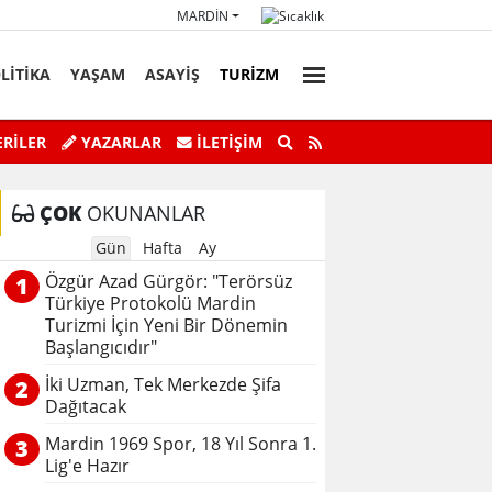
MARDIN
LİTİKA
YAŞAM
ASAYİŞ
TURİZM
faz Personeli Günü’ne Özel Satranç
Savur’da “Sky Adve
RİLER
YAZARLAR
İLETIŞIM
Turnuvası
ÇOK
OKUNANLAR
Gün
Hafta
Ay
Özgür Azad Gürgör: "Terörsüz
1
Türkiye Protokolü Mardin
Turizmi İçin Yeni Bir Dönemin
Başlangıcıdır"
İki Uzman, Tek Merkezde Şifa
2
Dağıtacak
Mardin 1969 Spor, 18 Yıl Sonra 1.
3
Lig'e Hazır