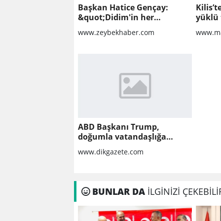
Başkan Hatice Gençay:
Kilis’
&quot;Didim'in her
yüklü 
noktasında gece gündüz
www.zeybekhaber.com
www.ma
sahadayız&quot;
ABD Başkanı Trump,
doğumla vatandaşlığa
yönelik kısıtlamaları
www.dikgazete.com
genişleten kararnameler
imzaladı
BUNLAR DA
İLGİNİZİ ÇEKEBİLİ