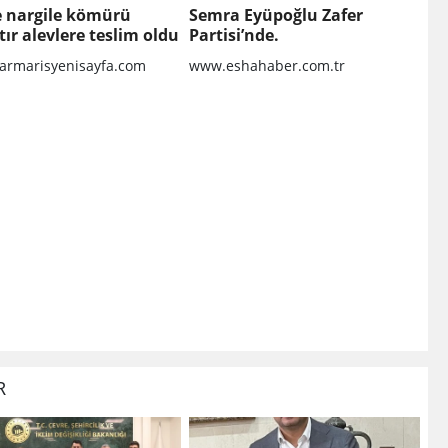
te nargile kömürü
Semra Eyüpoğlu Zafer
tır alevlere teslim oldu
Partisi’nde.
rmarisyenisayfa.com
www.eshahaber.com.tr
R