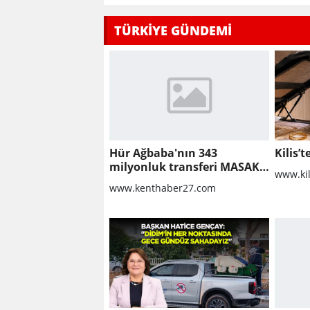
TÜRKİYE GÜNDEMİ
Hür Ağbaba'nın 343
Kilis’t
milyonluk transferi MASAK
www.ki
raporunda! Veli Ağbaba'ya
www.kenthaber27.com
milyonlar gitmiş