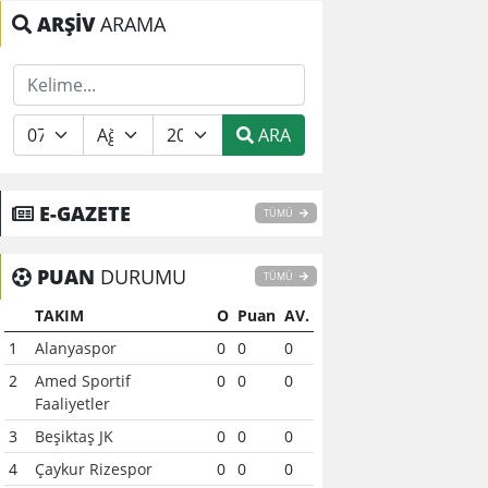
ARŞİV
ARAMA
ARA
E-GAZETE
TÜMÜ
PUAN
DURUMU
TÜMÜ
TAKIM
O
Puan
AV.
1
Alanyaspor
0
0
0
2
Amed Sportif
0
0
0
Faaliyetler
3
Beşiktaş JK
0
0
0
4
Çaykur Rizespor
0
0
0