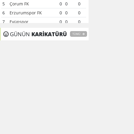
5
Çorum FK
0
0
0
6
Erzurumspor FK
0
0
0
7
Eyüpspor
0
0
0
8
Fenerbahçe
0
0
0
GÜNÜN
KARİKATÜRÜ
TÜMÜ
9
Galatasaray
0
0
0
10
Gaziantep FK
0
0
0
11
Gençlerbirliği
0
0
0
12
Göztepe
0
0
0
13
Başakşehir FK
0
0
0
14
Kasımpaşa
0
0
0
15
Kocaelispor
0
0
0
16
Konyaspor
0
0
0
17
Samsunspor
0
0
0
18
Trabzonspor
0
0
0