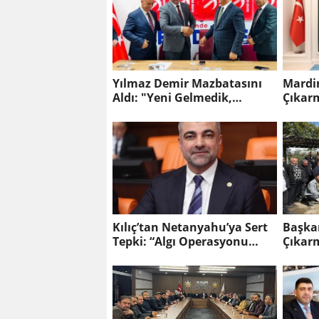
Yılmaz Demir Mazbatasını
Mardi
Aldı: "Yeni Gelmedik,
Çıkar
Yeniden Geldik"
Kılıç’tan Netanyahu’ya Sert
Başka
Tepki: “Algı Operasyonu
Çıkarm
Yapıyor”
Güçle