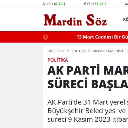
USD
47,70
EUR
55,23
R
ne Trafiğe Kapatılacak
Mid
HABERLER
POLİTİKA
AK PARTİ MARDİN’DE 
POLİTİKA
AK PARTİ MA
SÜRECİ BAŞLA
AK Parti’de 31 Mart yerel 
Büyükşehir Belediyesi ve i
süreci 9 Kasım 2023 itiba