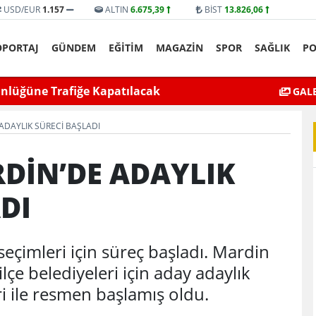
USD/EUR
1.157
ALTIN
6.675,39
BİST
13.826,06
ÖPORTAJ
GÜNDEM
EĞİTİM
MAGAZİN
SPOR
SAĞLIK
PO
yat’ta bıçaklı kavga can aldı
Mardin’de Ceza İn
GALE
ADAYLIK SÜRECİ BAŞLADI
RDİN’DE ADAYLIK
DI
seçimleri için süreç başladı. Mardin
lçe belediyeleri için aday adaylık
ri ile resmen başlamış oldu.