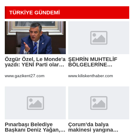
TÜRKİYE GÜNDEMİ
Özgür Özel, Le Monde'a
ŞEHRİN MUHTELİF
yazdı: YENİ Parti olarak
BÖLGELERİNE
farklı bir gelecek
KALDIRIM YAPILMASI
öneriyoruz
VE BOZULAN
www.gazikent27.com
www.kiliskenthaber.com
KALDIRIMLARIN
ONARILMASI YAPIM İŞİ
Pınarbaşı Belediye
Çorum’da balya
Başkanı Deniz Yağan,
makinesi yangına