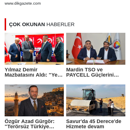
Şampiyonası'nda finale
www.dikgazete.com
yükseldi
ÇOK OKUNAN
HABERLER
Yılmaz Demir
Mardin TSO ve
Mazbatasını Aldı: "Yeni
PAYCELL Güçlerini
Gelmedik, Yeniden
Birleştirdi
Geldik"
Özgür Azad Gürgör:
Savur'da 45 Derece'de
"Terörsüz Türkiye
Hizmete devam