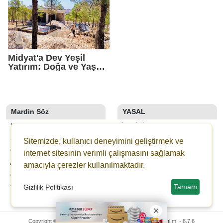
Midyat'a Dev Yeşil
Yatırım: Doğa ve Yaşam
Kompleksi Yükseliyor
Mardin Söz
YASAL
YAZARLAR
İLETIŞIM
SON DAKİKA
KÜNYE
Sitemizde, kullanıcı deneyimini geliştirmek ve
GALERİLER
YAYIN İLKELERI
internet sitesinin verimli çalışmasını sağlamak
ANKETLER
KURALLAR
amacıyla çerezler kullanılmaktadır.
GAZETELER
GIZLILIK
Tamam
Gizlilik Politikası
YOL TARIFI
KULLANICI SÖZLEŞMESI
VERI POLITIKASI
Copyright © 2024 Mardin Söz Gazetesi -
Haber Sitesi Yazılımı - 8.7.6