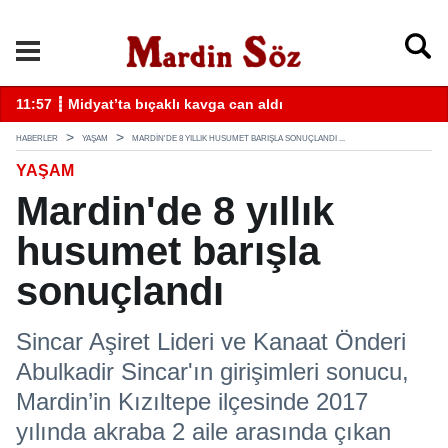
k
11:57 ┋ Midyat’ta bıçaklı kavga can aldı
11
HABERLER
YAŞAM
MARDIN'DE 8 YILLIK HUSUMET BARIŞLA SONUÇLANDI ...
YAŞAM
Mardin'de 8 yıllık
husumet barışla
sonuçlandı
Sincar Aşiret Lideri ve Kanaat Önderi
Abulkadir Sincar'ın girişimleri sonucu,
Mardin’in Kızıltepe ilçesinde 2017
yılında akraba 2 aile arasında çıkan