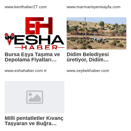
Yeni Parti’ye geçti
sebep oldu: 500 dönüm
anız küle döndü
www.kenthaber27.com
www.marmarisyenisayfa.com
Bursa Eşya Taşıma ve
Didim Belediyesi
Depolama Fiyatları
üretiyor, Didim
2026: Güvenli Hizmet
güzelleşiyor
İçin Bilinmesi
www.eshahaber.com.tr
www.zeybekhaber.com
Gerekenler
Milli pentatletler Kıvanç
Taşyaran ve Buğra
Ünal, Avrupa