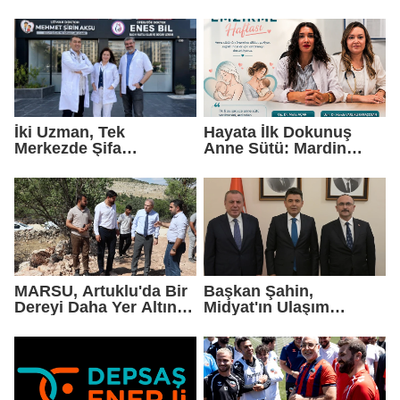
Protokolü Mardin
Turizmi İçin Yeni Bir
Dönemin Başlangıcıdır"
İki Uzman, Tek
Hayata İlk Dokunuş
Merkezde Şifa
Anne Sütü: Mardin
Dağıtacak
EAH'den Anlamlı
Farkındalık Çağrısı
MARSU, Artuklu'da Bir
Başkan Şahin,
Dereyi Daha Yer Altına
Midyat'ın Ulaşım
Alıyor
Yatırımlarını Ankara'ya
Taşıdı