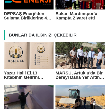
DEPSAŞ Enerji’den
Bakan Mardinspor'u
Sulama Birliklerine 48
Kampta Ziyaret etti
Saatlik Can Suyu
BUNLAR DA
İLGİNİZİ ÇEKEBİLİR
Yazar Halil El,13
MARSU, Artuklu'da Bir
Kitabının Gelirini
Dereyi Daha Yer Altına
Öğrencilere Ayırdı
Alıyor