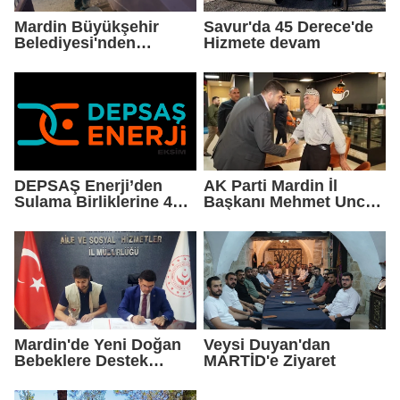
Mardin Büyükşehir
Savur'da 45 Derece'de
Belediyesi'nden
Hizmete devam
Okullarda Yaz Mesaisi
DEPSAŞ Enerji’den
AK Parti Mardin İl
Sulama Birliklerine 48
Başkanı Mehmet Uncu:
Saatlik Can Suyu
"Doğayı Korumak,
Geleceğimizi
Korumaktır"
Mardin'de Yeni Doğan
Veysi Duyan'dan
Bebeklere Destek
MARTİD'e Ziyaret
Paketi