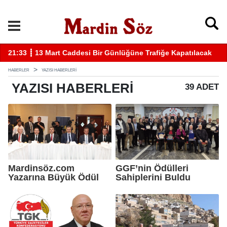
k
11:57 ┋ Midyat’ta bıçaklı kavga can aldı
11
HABERLER
YAZISI HABERLERI
YAZISI
HABERLERI
39 ADET
Mardinsöz.com
GGF’nin Ödülleri
Yazarına Büyük Ödül
Sahiplerini Buldu