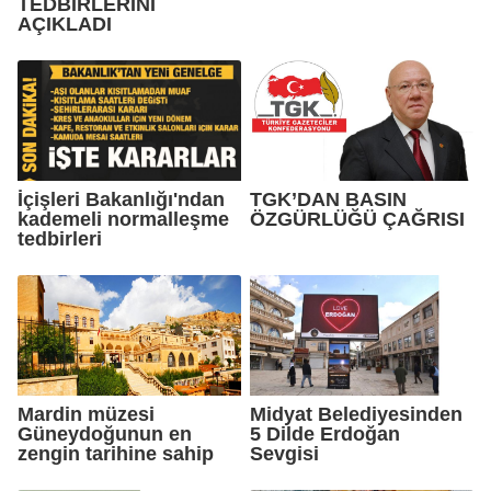
TEDBİRLERİNİ
AÇIKLADI
İçişleri Bakanlığı'ndan
TGK’DAN BASIN
kademeli normalleşme
ÖZGÜRLÜĞÜ ÇAĞRISI
tedbirleri
Mardin müzesi
Midyat Belediyesinden
Güneydoğunun en
5 Dilde Erdoğan
zengin tarihine sahip
Sevgisi