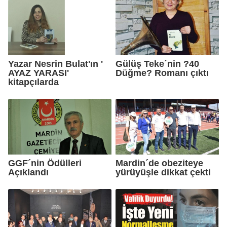
Yazar Nesrin Bulat'ın '
Gülüş Teke´nin ?40
AYAZ YARASI'
Düğme? Romanı çıktı
kitapçılarda
GGF´nin Ödülleri
Mardin´de obeziteye
Açıklandı
yürüyüşle dikkat çekti