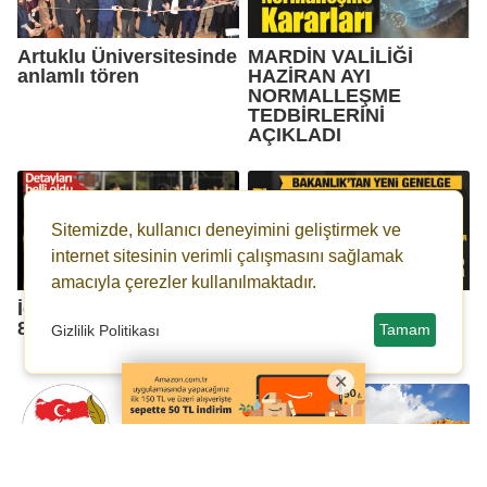
Artuklu Üniversitesinde
MARDİN VALİLİĞİ
anlamlı tören
HAZİRAN AYI
NORMALLEŞME
TEDBİRLERİNİ
AÇIKLADI
Sitemizde, kullanıcı deneyimini geliştirmek ve
internet sitesinin verimli çalışmasını sağlamak
amacıyla çerezler kullanılmaktadır.
İçişleri Bakanlığından
İçişleri Bakanlığı'ndan
81 ile genelge
kademeli normalleşme
Tamam
Gizlilik Politikası
tedbirleri