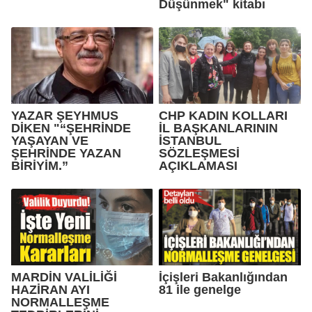
Düşünmek" kitabı
YAZAR ŞEYHMUS
CHP KADIN KOLLARI
DİKEN "“ŞEHRİNDE
İL BAŞKANLARININ
YAŞAYAN VE
İSTANBUL
ŞEHRİNDE YAZAN
SÖZLEŞMESİ
BİRİYİM.”
AÇIKLAMASI
MARDİN VALİLİĞİ
İçişleri Bakanlığından
HAZİRAN AYI
81 ile genelge
NORMALLEŞME