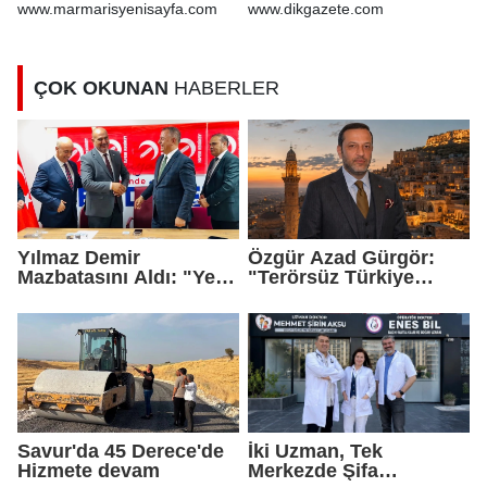
genişleten
www.marmarisyenisayfa.com
www.dikgazete.com
kararnameler imzaladı
ÇOK OKUNAN
HABERLER
Yılmaz Demir
Özgür Azad Gürgör:
Mazbatasını Aldı: "Yeni
"Terörsüz Türkiye
Gelmedik, Yeniden
Protokolü Mardin
Geldik"
Turizmi İçin Yeni Bir
Dönemin Başlangıcıdır"
Savur'da 45 Derece'de
İki Uzman, Tek
Hizmete devam
Merkezde Şifa