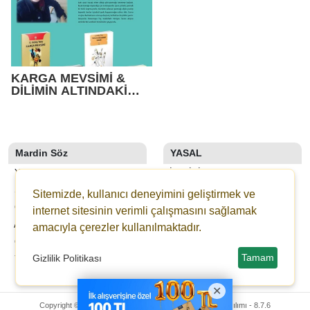
KARGA MEVSİMİ &
DİLİMİN ALTINDAKİ
GÖMÜ
Mardin Söz
YASAL
YAZARLAR
İLETIŞIM
SON DAKİKA
KÜNYE
Sitemizde, kullanıcı deneyimini geliştirmek ve
GALERİLER
YAYIN İLKELERI
internet sitesinin verimli çalışmasını sağlamak
ANKETLER
KURALLAR
amacıyla çerezler kullanılmaktadır.
GAZETELER
GIZLILIK
Tamam
Gizlilik Politikası
YOL TARIFI
KULLANICI SÖZLEŞMESI
VERI POLITIKASI
Copyright © 2024 Mardin Söz Gazetesi -
Haber Sitesi Yazılımı - 8.7.6