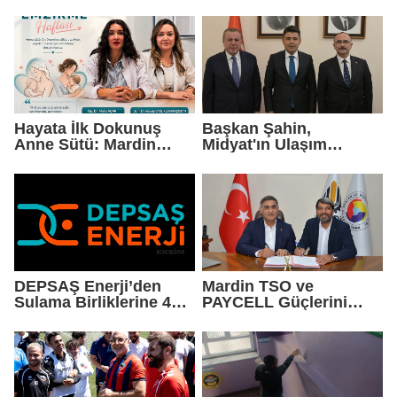
Dağıtacak
Hayata İlk Dokunuş
Başkan Şahin,
Anne Sütü: Mardin
Midyat'ın Ulaşım
EAH'den Anlamlı
Yatırımlarını Ankara'ya
Farkındalık Çağrısı
Taşıdı
DEPSAŞ Enerji’den
Mardin TSO ve
Sulama Birliklerine 48
PAYCELL Güçlerini
Saatlik Can Suyu
Birleştirdi