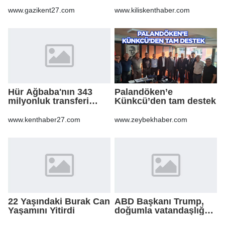
operasyon
www.gazikent27.com
www.kiliskenthaber.com
Hür Ağbaba'nın 343
Palandöken’e
milyonluk transferi
Künkcü’den tam destek
MASAK raporunda! Veli
Ağbaba'ya milyonlar
www.kenthaber27.com
www.zeybekhaber.com
gitmiş
22 Yaşındaki Burak Can
ABD Başkanı Trump,
Yaşamını Yitirdi
doğumla vatandaşlığa
yönelik kısıtlamaları