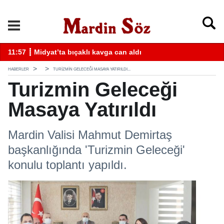
k
11:57 ┋ Midyat’ta bıçaklı kavga can aldı
11
HABERLER
TURIZMIN GELECEĞI MASAYA YATIRILDI...
Turizmin Geleceği
Masaya Yatırıldı
Mardin Valisi Mahmut Demirtaş
başkanlığında 'Turizmin Geleceği'
konulu toplantı yapıldı.