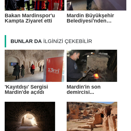
Bakan Mardinspor'u
Mardin Büyükşehir
Kampta Ziyaret etti
Belediyesi'nden
Okullarda Yaz Mesaisi
BUNLAR DA
İLGİNİZİ ÇEKEBİLİR
'Kayıtdışı' Sergisi
Mardin'in son
Mardin'de açıldı
demircisi...