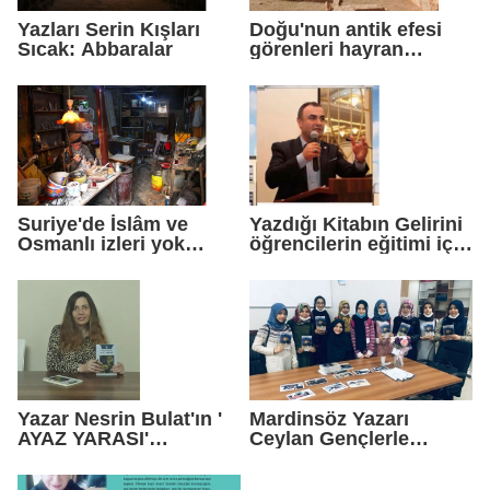
Yazları Serin Kışları
Doğu'nun antik efesi
Sıcak: Abbaralar
görenleri hayran
bırakıyor
Suriye'de İslâm ve
Yazdığı Kitabın Gelirini
Osmanlı izleri yok
öğrencilerin eğitimi için
edildi
harcayacak
Yazar Nesrin Bulat'ın '
Mardinsöz Yazarı
AYAZ YARASI'
Ceylan Gençlerle
kitapçılarda
Buluştu