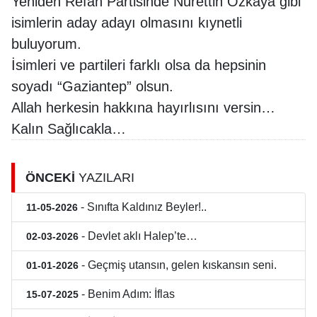
Yeniden Refah Partisinde Nurettin Özkaya gibi
isimlerin aday adayı olmasını kıynetli
buluyorum.
İsimleri ve partileri farklı olsa da hepsinin
soyadı “Gaziantep” olsun.
Allah herkesin hakkına hayırlısını versin…
Kalın Sağlıcakla…
ÖNCEKİ
YAZILARI
- Sınıfta Kaldınız Beyler!..
11-05-2026
- Devlet aklı Halep’te…
02-03-2026
- Geçmiş utansın, gelen kıskansın seni.
01-01-2026
- Benim Adım: İflas
15-07-2025