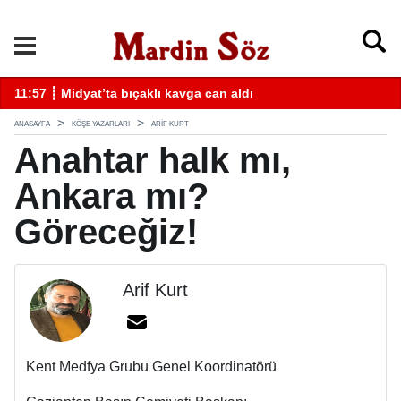
k
11:57 ┋ Midyat’ta bıçaklı kavga can aldı
11
ANASAYFA
KÖŞE YAZARLARI
ARIF KURT
Anahtar halk mı,
Ankara mı?
Göreceğiz!
Arif Kurt
Kent Medfya Grubu Genel Koordinatörü