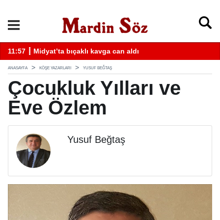
k
11:57 ┋ Midyat’ta bıçaklı kavga can aldı
11
ANASAYFA
KÖŞE YAZARLARI
YUSUF BEĞTAŞ
Çocukluk Yılları ve
Eve Özlem
Yusuf Beğtaş