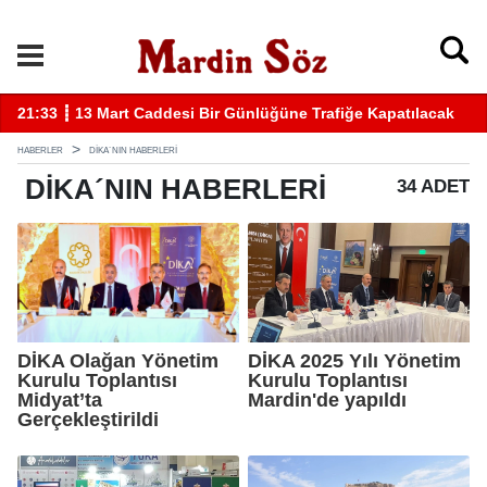
k
11:57 ┋ Midyat’ta bıçaklı kavga can aldı
11
HABERLER
DİKA´NIN HABERLERI
DİKA´NIN
HABERLERI
34 ADET
DİKA Olağan Yönetim
DİKA 2025 Yılı Yönetim
Kurulu Toplantısı
Kurulu Toplantısı
Midyat’ta
Mardin'de yapıldı
Gerçekleştirildi