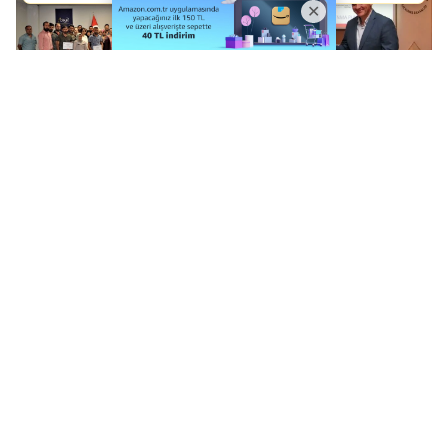
DİKA Uygulamalı
Altındağ´a Teşekkür
Girişimcilik Eğitimi
Sertifikası..
Sertifikaları Dağıtıldı
DİKA´nın Yeni
Mardin´de Gazetecilere
Personelleri Göreve
?Haber Dili ve
Başladı
Mizanpaj? Eğitimi..