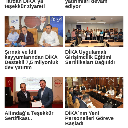
´lardan DİKA´ya
yatırımları devam
teşekkür ziyareti
ediyor
Şırnak ve İdil
DİKA Uygulamalı
kayyumlarından DİKA
Girişimcilik Eğitimi
Destekli 7,5 milyonluk
Sertifikaları Dağıtıldı
dev yatırım
Altındağ´a Teşekkür
DİKA´nın Yeni
Sertifikası..
Personelleri Göreve
Başladı