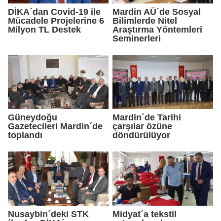
DİKA´dan Covid-19 ile
Mardin AÜ´de Sosyal
Mücadele Projelerine 6
Bilimlerde Nitel
Milyon TL Destek
Araştırma Yöntemleri
Seminerleri
Güneydoğu
Mardin´de Tarihi
Gazetecileri Mardin´de
çarşılar özüne
toplandı
döndürülüyor
Nusaybin´deki STK
Midyat´a tekstil