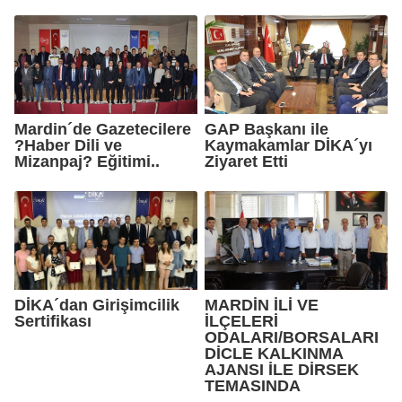
Mardin´de Gazetecilere
GAP Başkanı ile
?Haber Dili ve
Kaymakamlar DİKA´yı
Mizanpaj? Eğitimi..
Ziyaret Etti
DİKA´dan Girişimcilik
MARDİN İLİ VE
Sertifikası
İLÇELERİ
ODALARI/BORSALARI
DİCLE KALKINMA
AJANSI İLE DİRSEK
TEMASINDA