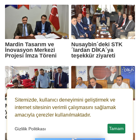
Mardin Tasarım ve
Nusaybin´deki STK
İnovasyon Merkezi
´lardan DİKA´ya
Projesi İmza Töreni
teşekkür ziyareti
Sitemizde, kullanıcı deneyimini geliştirmek ve
Midyat´a tekstil
Şırnak ve İdil
internet sitesinin verimli çalışmasını sağlamak
yatırımları devam
kayyumlarından DİKA
amacıyla çerezler kullanılmaktadır.
ediyor
Destekli 7,5 milyonluk
dev yatırım
Tamam
Gizlilik Politikası