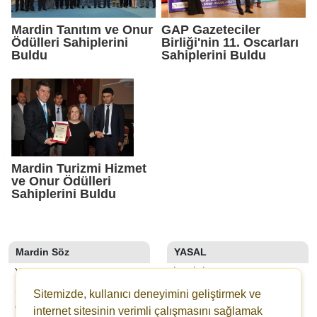
Mardin Tanıtım ve Onur
GAP Gazeteciler
Ödülleri Sahiplerini
Birliği'nin 11. Oscarları
Buldu
Sahiplerini Buldu
Mardin Turizmi Hizmet
ve Onur Ödülleri
Sahiplerini Buldu
Mardin Söz
YASAL
YAZARLAR
İLETIŞIM
SON DAKİKA
KÜNYE
Sitemizde, kullanıcı deneyimini geliştirmek ve
GALERİLER
YAYIN İLKELERI
internet sitesinin verimli çalışmasını sağlamak