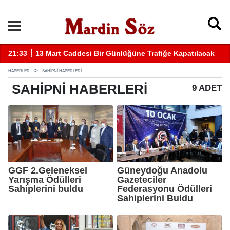
21:33 ┋ 13 Mart Caddesi Bir Günlüğüne Trafiğe Kapatılacak
11
HABERLER
SAHIPNI HABERLERI
SAHIPNI
HABERLERI
9 ADET
GGF 2.Geleneksel
Güneydoğu Anadolu
Yarışma Ödülleri
Gazeteciler
Sahiplerini buldu
Federasyonu Ödülleri
Sahiplerini Buldu