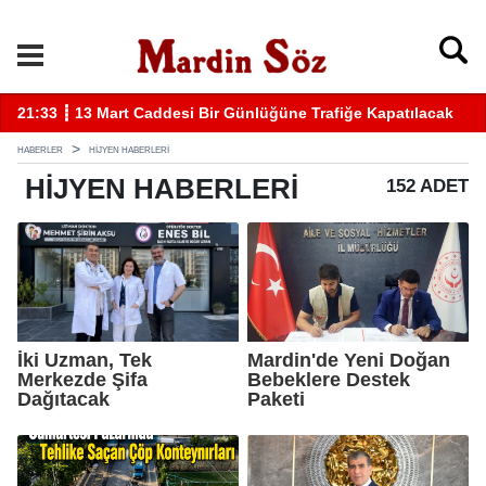
k
11:57 ┋ Midyat’ta bıçaklı kavga can aldı
11
HABERLER
HIJYEN HABERLERI
HIJYEN
HABERLERI
152 ADET
İki Uzman, Tek
Mardin'de Yeni Doğan
Merkezde Şifa
Bebeklere Destek
Dağıtacak
Paketi