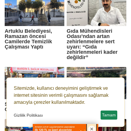
Artuklu Belediyesi,
Gıda Mühendisleri
Ramazan öncesi
Odası’ndan artan
Camilerde Temizlik
zehirlenmelere sert
Çalışması Yaptı
uyarı: “Gıda
zehirlenmeleri kader
değildir”
Sitemizde, kullanıcı deneyimini geliştirmek ve
internet sitesinin verimli çalışmasını sağlamak
amacıyla çerezler kullanılmaktadır.
Sağlıklı Çocuk, Sağlıklı
Beyazsu Cıvıl Cıvıl
Gelecek projesi
Tamam
Gizlilik Politikası