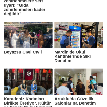
zehirlenmelere sert
uyarı: “Gıda
zehirlenmeleri kader
değildir”
Beyazsu Cıvıl Cıvıl
Mardin'de Okul
Kantinlerinde Sıkı
Denetim
Karadeniz Kadınları
Artuklu’da Güzellik
Birlikte Üretiyor, Kültür
Salonlarına Denetim