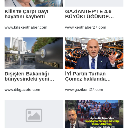
Kilis’te Çarpı Dayı
GAZİANTEP’TE 4,6
hayatını kaybetti
BÜYÜKLÜĞÜNDE
DEPREM!
www.kiliskenthaber.com
www.kenthaber27.com
Dışişleri Bakanlığı
İYİ Partili Turhan
bünyesindeki yeni
Çömez hakkında
atamalar Resmi
soruşturma başlatıldı
Gazete'de
www.dikgazete.com
www.gazikent27.com