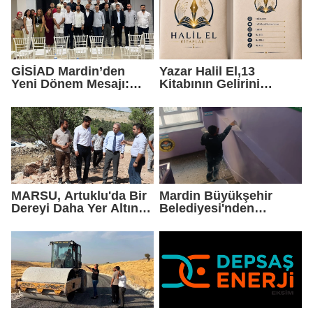
GİSİAD Mardin’den
Yazar Halil El,13
Yeni Dönem Mesajı:
Kitabının Gelirini
Daha Çok Sahada,
Öğrencilere Ayırdı
Daha Çok Üretim
MARSU, Artuklu'da Bir
Mardin Büyükşehir
Dereyi Daha Yer Altına
Belediyesi'nden
Alıyor
Okullarda Yaz Mesaisi