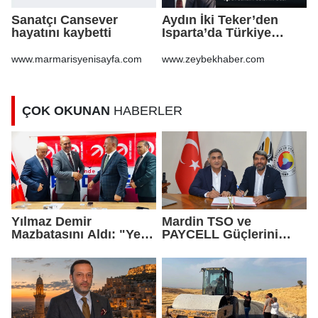
Sanatçı Cansever
Aydın İki Teker’den
hayatını kaybetti
Isparta’da Türkiye
ikinciliği Ömer
Altuntaş, sporcuları
www.marmarisyenisayfa.com
www.zeybekhaber.com
tebrik etti
ÇOK OKUNAN
HABERLER
Yılmaz Demir
Mardin TSO ve
Mazbatasını Aldı: "Yeni
PAYCELL Güçlerini
Gelmedik, Yeniden
Birleştirdi
Geldik"