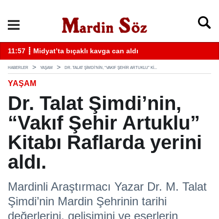
k
11:57 ┋ Midyat’ta bıçaklı kavga can aldı
11
HABERLER
YAŞAM
DR. TALAT ŞIMDI’NIN, “VAKIF ŞEHIR ARTUKLU” KI...
YAŞAM
Dr. Talat Şimdi’nin,
“Vakıf Şehir Artuklu”
Kitabı Raflarda yerini
aldı.
Mardinli Araştırmacı Yazar Dr. M. Talat
Şimdi’nin Mardin Şehrinin tarihi
değerlerini, gelişimini ve eserlerin