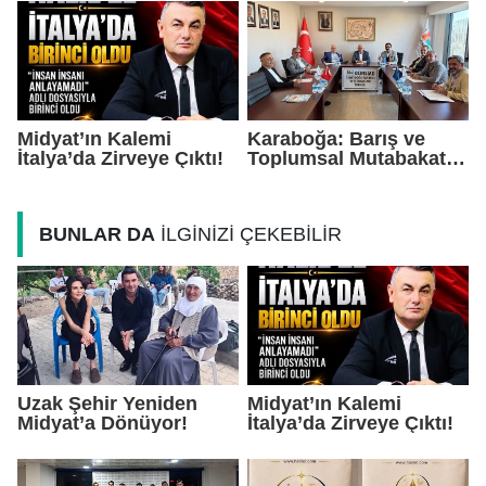
Taşıdı
Daha Çok Üretim
Midyat’ın Kalemi
Karaboğa: Barış ve
İtalya’da Zirveye Çıktı!
Toplumsal Mutabakat
Ekonomiyi
Güçlendirecek
BUNLAR DA
İLGİNİZİ ÇEKEBİLİR
Uzak Şehir Yeniden
Midyat’ın Kalemi
Midyat’a Dönüyor!
İtalya’da Zirveye Çıktı!