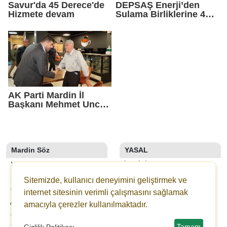
Savur'da 45 Derece'de
DEPSAŞ Enerji’den
Hizmete devam
Sulama Birliklerine 48
Saatlik Can Suyu
AK Parti Mardin İl
Başkanı Mehmet Uncu:
"Doğayı Korumak,
Geleceğimizi
Korumaktır"
Mardin Söz
YASAL
YAZARLAR
İLETIŞIM
SON DAKİKA
KÜNYE
Sitemizde, kullanıcı deneyimini geliştirmek ve
GALERİLER
YAYIN İLKELERI
internet sitesinin verimli çalışmasını sağlamak
ANKETLER
KURALLAR
amacıyla çerezler kullanılmaktadır.
GAZETELER
GIZLILIK
Tamam
Gizlilik Politikası