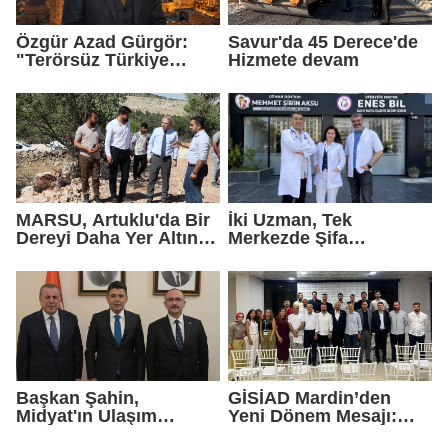
Özgür Azad Gürgör:
Savur'da 45 Derece'de
"Terörsüz Türkiye
Hizmete devam
Protokolü Mardin
Turizmi İçin Yeni Bir
Dönemin Başlangıcıdır"
MARSU, Artuklu'da Bir
İki Uzman, Tek
Dereyi Daha Yer Altına
Merkezde Şifa
Alıyor
Dağıtacak
Başkan Şahin,
GİSİAD Mardin’den
Midyat'ın Ulaşım
Yeni Dönem Mesajı:
Yatırımlarını Ankara'ya
Daha Çok Sahada,